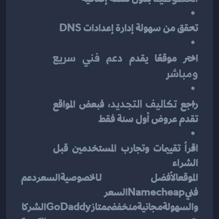
تحقق من سهولة إدارة إعدادات DNS
اختر موقعًا يقدم 
دعم فني سريع 
ومباشر
راجع 
تكاليف التجديد
، فبعض المواقع 
تقدم عروض أول سنة فقط
اقرأ تقييمات وتجارب المستخدمين قبل 
الشراء
الموقعالأفضل لـالخصوصيةالسعردعم 
فنيNamecheapالسعر 
والسهولةمجانيةمنخفضممتازGoDaddyالشركا