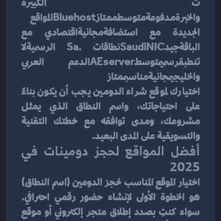
ت الكبيرة 
والخبرةمدفوعةمتوسطممتازBluehostالمواقع 
الجديدة مع استضافةمجانيةاقتصادي مع 
الباقةجيدSaudiNICنطاقات .sa الرسميةلا 
تنطبقرسميمتوسطAEserverالدعم العربي 
والخليجيمجانيةمناسبممتاز
اختيارك لموقع شراء الدومين يجب أن يكون بناءً 
على احتياجاتك، واسم النطاق الذي يمثل 
مشروعك، ومدى توافقه مع خطتك التقنية 
والتسويقية على المدى البعيد.
أفضل المواقع لحجز دومينات في 
2025
اختيار الموقع المناسب لحجز الدومين (اسم النطاق) 
هو الخطوة الأولى لإنشاء حضور رقمي احترافي. 
سواء كنتِ بصدد إطلاق متجر إلكتروني أو موقع 