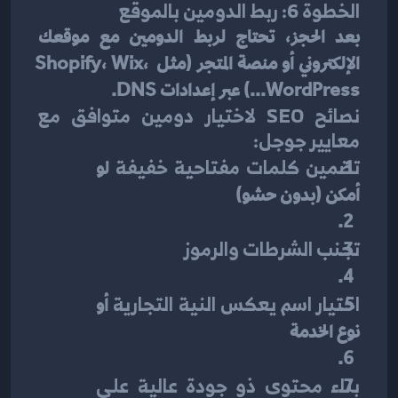
الخطوة 6: ربط الدومين بالموقع
بعد الحجز، تحتاج لربط الدومين مع موقعك 
الإلكتروني أو منصة المتجر (مثل Shopify، Wix، 
WordPress...) عبر إعدادات DNS.
نصائح SEO لاختيار دومين متوافق مع 
معايير جوجل:
تضمين كلمات مفتاحية خفيفة
 لو 
أمكن (بدون حشو)
تجنب الشرطات والرموز
اختيار اسم يعكس النية التجارية
 أو 
نوع الخدمة
بناء محتوى ذو جودة عالية على 