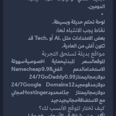
الدومين.
لوحة تحكم حديثة وبسيطة.
نقاط يجب الانتباه لها:
بعض الامتدادات مثل .ai أو .tech قد 
تكون أغلى من العادية.
مواقع بديلة تستحق التجربة
الموقعالسعر المبدئيحماية الخصوصيةسهولة 
الاستخدامالدعم الفنيNamecheap9.98 
دولارمجانيممتاز24/7GoDaddy0.99 
دولارمدفوعجيد24/7Google Domains12 
دولارمجانيممتاز جدًامحدودHostingerمجاني 
مع الاستضافةمجانيجيدجيد
كيف تختار الموقع الأنسب لك؟