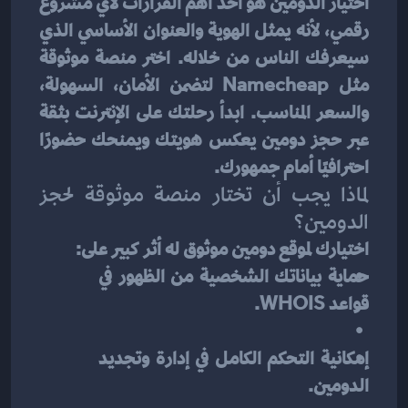
اختيار الدومين هو أحد أهم القرارات لأي مشروع 
رقمي، لأنه يمثل الهوية والعنوان الأساسي الذي 
سيعرفك الناس من خلاله. اختر منصة موثوقة 
مثل Namecheap لتضمن الأمان، السهولة، 
والسعر المناسب. ابدأ رحلتك على الإنترنت بثقة 
عبر حجز دومين يعكس هويتك ويمنحك حضورًا 
احترافيًا أمام جمهورك.
لماذا يجب أن تختار منصة موثوقة لحجز 
الدومين؟
اختيارك لموقع دومين موثوق له أثر كبير على:
حماية بياناتك الشخصية من الظهور في 
قواعد WHOIS.
إمكانية التحكم الكامل في إدارة وتجديد 
الدومين.