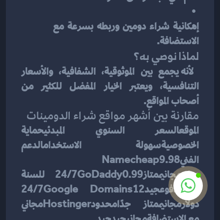
إمكانية شراء دومين وربطه بسرعة مع 
الاستضافة.
لماذا نوصي به؟
 لأنه يجمع بين الموثوقية، الشفافية، والأسعار 
التنافسية، ويعتبر الخيار المفضل للكثير من 
أصحاب المواقع.
مقارنة بين أشهر مواقع شراء الدومينات
الموقعالسعر السنوي المبدئيحماية 
الخصوصيةسهولة الاستخدامالدعم 
الفنيNamecheap9.98 
دولارمجانيممتاز24/7GoDaddy0.99 للسنة 
الأولىمدفوعجيد24/7Google Domains12 
دولارمجانيممتاز جدًامحدودHostingerمجاني 
مع الاستضافةمجانيجيدجيد