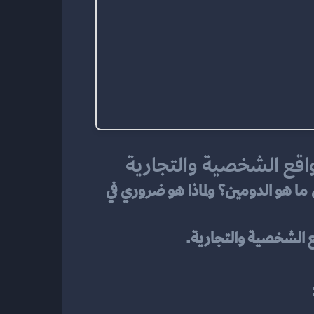
واقع الشخصية والتجارية
إذا كنت تفكر في إنشاء موقع إلكتروني لأول مرة، فغالبًا أول كلمة ستسمعها هي "دومين". لكن ما هو الدومين؟ ولماذا هو ضروري في 