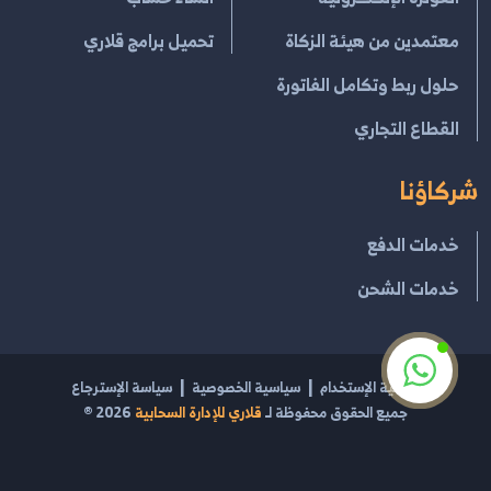
معتمدين من هيئة الزكاة
تحميل برامج قلاري
حلول ربط وتكامل الفاتورة
القطاع التجاري
شركاؤنا
خدمات الدفع
خدمات الشحن
إتفاقية الإستخدام
سياسية الخصوصية
سياسة الإسترجاع
جميع الحقوق محفوظة لـ
قلاري للإدارة السحابية
2026
®
مشغل بواسطة
قلاري الإبداع لتقنية نظم المعلومات
السجل التجاري 2054100469 | الرقم الضريبي 301270962100003