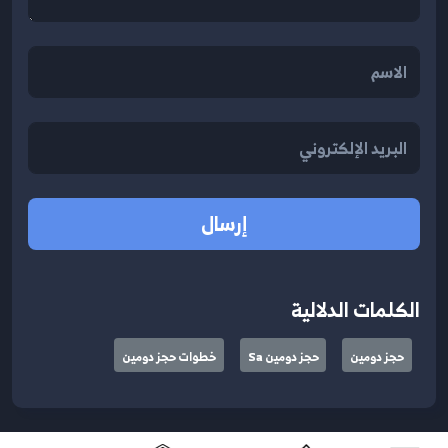
إرسال
الكلمات الدلالية
حجز دومين
حجز دومين Sa
خطوات حجز دومين