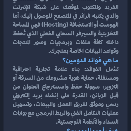
الفريد والمكتوب لموقعك على شبكة الإنترنت 
والذي يكتبه الزائر في المتصفح للوصول إليك، أما 
الهوست أو الاستضافة (Hosting) فهي المساحة 
التخزينية والسيرفر السحابي الفعلي الذي تُحفظ 
داخله كافة ملفات وبرمجيات وصور المنتجات 
وقواعد البيانات الخاصة بمتجرك.
ما هي فوائد الدومين؟
تشمل الفوائد: بناء علامة تجارية احترافية 
ومستقلة، حماية هوية مشروعك من السرقة أو 
التزوير، سهولة حفظ واسسترجاع العنوان من 
قِبل الزبائن، القدرة على إنشاء بريد إلكتروني 
رسمي وموثق لفريق العمل والمبيعات، وتسهيل 
عمليات التكامل الفني والربط البرمجي مع بوابات 
السداد والأنظمة اللوجستية.
كيف أجدد الدومين؟