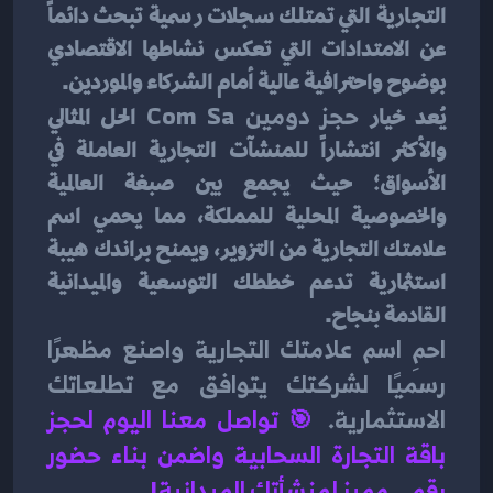
التجارية التي تمتلك سجلات رسمية تبحث دائماً 
عن الامتدادات التي تعكس نشاطها الاقتصادي 
بوضوح واحترافية عالية أمام الشركاء والموردين.
يُعد خيار 
حجز دومين Com Sa
 الحل المثالي 
والأكثر انتشاراً للمنشآت التجارية العاملة في 
الأسواق؛ حيث يجمع بين صبغة العالمية 
والخصوصية المحلية للمملكة، مما يحمي اسم 
علامتك التجارية من التزوير، ويمنح براندك هيبة 
استثمارية تدعم خططك التوسعية والميدانية 
القادمة بنجاح.
احمِ اسم علامتك التجارية واصنع مظهرًا 
رسميًا لشركتك يتوافق مع تطلعاتك 
الاستثمارية.
🎯 
تواصل معنا اليوم لحجز 
باقة التجارة السحابية واضمن بناء حضور 
رقمي مميز لمنشأتك الميدانية!