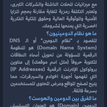
مع ميزانيات المحلات الناشئة والشركات الكبرى، 
وتعتبر التكلفة رمزية للغاية مقارنة بحجم المزايا 
الأمنية والموثوقية العالية وحقوق الملكية الفكرية 
الحصرية التي يمنحها لمشروعك.
ما هو نظام الدومينيون؟
المقصود بـ "نظام الدومين" أو الـ DNS 
(Domain Name System) هو المنظومة 
الرقمية المسؤولة عن تحويل أسماء النطاقات 
المكتوبة حروفاً (مثل اسم موقعك) إلى عناوين 
بروتوكول الإنترنت الرقمية (IP Addresses) 
التي تفهمها أجهزة الخوادم والسيرفرات، مما 
يتيح تصفح المواقع وعرض المحتوى للمستخدمين 
بسرعة فائقة.
ما الفرق بين الدومين والهوست؟
الدومين (Domain) هو العنوان التسلسلي 