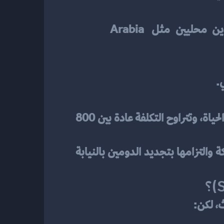
 اختر شركات مرخصة وذات سمعة جيدة مثل GoDaddy، Namecheap، أو مزودين محليين مثل Arabia 
.
بعض الشركات تتيح لك دفع مبلغ كبير مرة واحدة مقابل إدارة وتجديد الدومين عنك مدى الحياة، وتتراوح التكلفة عادة بين 800 
ومع ذلك، يجب قراءة شروط الخدمة بعناية، لأن هذه الخدمة تعتمد على استمرار وجود الشركة والتزامها بتجديد الدومين بالنيابة 
، لكن: