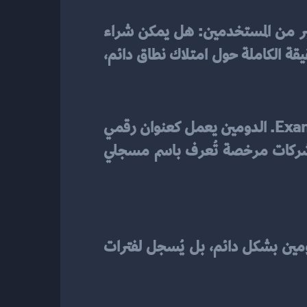
عند إنشاء موقع إلكتروني، سواء كان لمشروع تجاري أو شخصي، يظهر سؤال مهم لدى الكثير من المستخدمين: هل يمكن شراء 
دومين مدى الحياة؟ هذا المفهوم يبدو مغريًا، لكن هل هو واقعي؟ في هذا المقال سنوضح الحقيقة الكاملة حول امتلاك نطاق دائم، 
الدومين هو الاسم الذي يُستخدم للوصول إلى موقع إلكتروني على الإنترنت، مثل Example.com. الدومين يعمل كعنوان رقمي 
يسهل تذكره بدلاً من استخدام عنوان IP طويل ومعقد. يمكن شراء الدومين من خلال شركات مرخصة تُعرف باسم مسجلي 
 نظام تسجيل أسماء النطاقات، الذي تشرف عليه هيئة ICANN العالمية، لا يتيح تملك الدومين بشكل دائم، بل يُسجل لفترات 