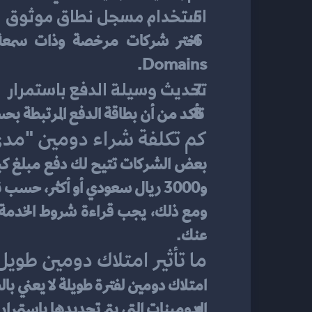
استخدام مسجل نطاق موثوق
Domains.
تحديث وسيلة الدفع باستمرار
 تأكد من أن بطاقة الدفع المرتبطة ب
كم تكلفة شراء دومين "مدى 
و3000 ريال سعودي أو أكثر، حسب نوع النطاق وامتداده.
عنك.
ما تأثير امتلاك دومين طويل 
امتلاك دومين لفترة طويلة لا يعني 
الدومينات التي يتم تجديدها باستمرار ت