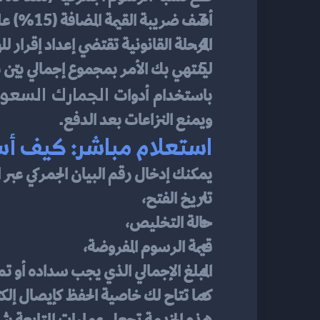
أضف ضريبة القيمة المضافة (15%) على الركيزة الجمركية + الرسوم؛
المرحلة القانونية تقتضي إعداد إقرار لل
لينتهي بك الأمر بمجموع إجمالي بيّن ب
الجمارك السعود
باستخدام أدوات 
ويمنع النزاعات بعد الدفع.
استعلام مباشر: كيف أس
يمكنك إدخال رقم البيان الجمركي عبر ا
تاريخ الفتح،
حالة التخليص،
قيمة الرسوم المفروضة،
المبلغ الإجمالي الذي يجب سداده أو تم
كما تتاح لك خاصية الحفظ كإيصال إلك