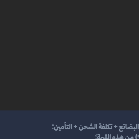
 البضائع + تكلفة الشحن + التأمين؛