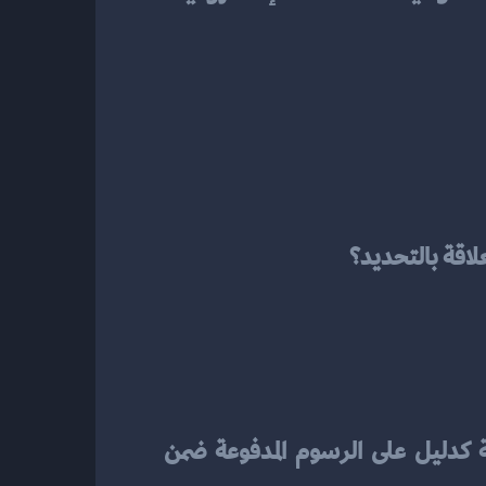
لاقة بالتحديد؟
لذا، حالما تود إصدار فاتورة ضريبية أو تقديم إقرار، سيكون عليك تجميع الوثائق الجمركية كدليل على الرسوم المدفوعة ضمن 