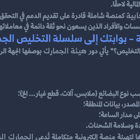
الية لاحقًا.
ابية
ؤسسات والأفراد الذين يسعون نحو ثقة دائمة في معاملاته
 – بوابتك إلى سلسلة التخليص الج
هيئة الجمارك
لتخليص؟" يأتي دور 
ع البضائع (ملابس، آلات، قطع غيار... الخ)؛
صدر، بيانات المنطقة؛
ى مدار الساعة؛
دة وسلامة الشحنات.
الجمارك ال
لتهيئة منصة إلكترونية متكاملة تُدعى 