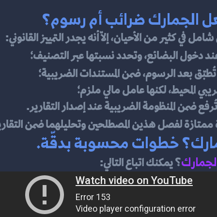
ل الجمارك ضرائب أم رسوم؟
 في كثير من الأحيان، إلّا أنه يجدر التمييز القانوني:
ند دخول البضائع، وتحدد نسبتها عبر التصنيف؛
تُطبّق بعد الرسوم، ضمن المستندات الضريبية؛
ريبي المحيط، لكنها عامل مالي ملزم؛
تُرفع ضمن المنظومة الضريبية عند إصدار التقارير.
ة ممتازة لفصل هذين المصطلحين وتحليلهما ضمن التقارير 
رك؟ خطوات محسوبة بدقّة.
جمارك
؟
 يمكنك اتباع التالي: