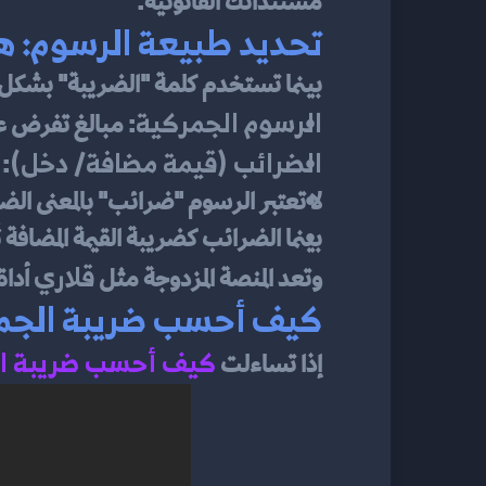
مستنداتك القانونية.
تحديد طبيعة الرسوم: ه
بينما تستخدم كلمة "الضريبة" بشكل شامل
الرسوم الجمركية
: مبالغ تفرض ع
الضرائب (قيمة مضافة/ دخل)
: 
لا تعتبر الرسوم "ضرائب" بالمعنى الض
بينما الضرائب كضريبة القيمة المضافة 
قلاري
وتعد المنصة المزدوجة مثل 
 أدا
كيف أحسب ضريبة الجما
كيف أحسب ضريبة ال
إذا تساءلت 