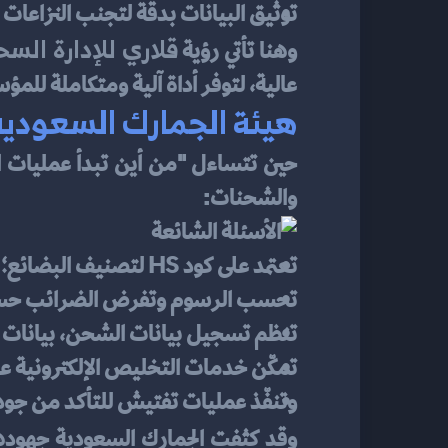
توثيق البيانات بدقة لتجنب النزاعات الم
قلاري للإدارة السح
وهنا تأتي رؤية 
عالية، لتوفر أداة آلية ومتكاملة للم
هيئة الجمارك السعودية
حين تتساءل "من أين تبدأ عمليات ا
والشحنات:
تعتمد على كود HS لتصنيف البضائع؛
تحسب الرسوم وتفرض الضرائب حسب نو
تنظم تسجيل بيانات الشحن، بيانات الم
تمكّن خدمات التخليص الإلكترونية عل
وتنفّذ عمليات تفتيش للتأكد من جو
وقد كثفت الجمارك السعودية جهودها 