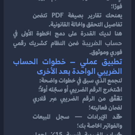
فورًا؛
يمنحك تقارير بصيغة PDF تتضمن 
تفاصيل التحقق والحالة القانونية.
هنا لديك القدرة على دمج الخطوة الأولى في 
حساب الضريبة
 ضمن النظام كشريك رقمي 
فوري وموثوق.
تطبيق عملي — خطوات الحساب 
الضريبي الواحدة بعد الأخرى
لنجمع الذي سبق في خطوات واضحة:
استخرج الرقم الضريبي أو سجّله أولاً؛
تحقّق من الرقم الضريبي عبر قلاري 
لضمان فعاليته؛
حدد الإيرادات — سجل المبيعات 
والفواتير الخاصة بك؛
حساب الضريبة (نسبة 15٪ لمجمل 