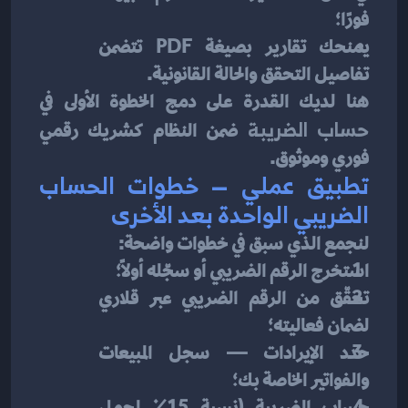
فورًا؛
يمنحك تقارير بصيغة PDF تتضمن 
تفاصيل التحقق والحالة القانونية.
هنا لديك القدرة على دمج الخطوة الأولى في 
حساب الضريبة
 ضمن النظام كشريك رقمي 
فوري وموثوق.
تطبيق عملي — خطوات الحساب 
الضريبي الواحدة بعد الأخرى
لنجمع الذي سبق في خطوات واضحة:
استخرج الرقم الضريبي أو سجّله أولاً؛
تحقّق من الرقم الضريبي عبر قلاري 
لضمان فعاليته؛
حدد الإيرادات — سجل المبيعات 
والفواتير الخاصة بك؛
حساب الضريبة (نسبة 15٪ لمجمل 