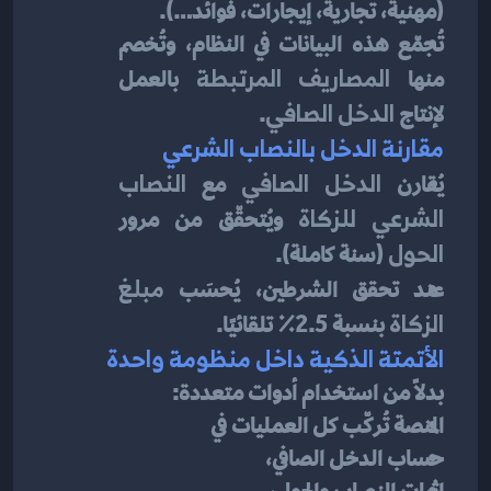
(مهنية، تجارية، إيجارات، فوائد…).
تُجمّع هذه البيانات في النظام، وتُخصم 
منها 
المصاريف المرتبطة
 بالعمل 
لإنتاج 
الدخل الصافي
.
مقارنة الدخل بالنصاب الشرعي
يُقارن 
الدخل الصافي
 مع 
النصاب 
الشرعي للزكاة
 ويُتحقّق من مرور 
الحول
 (سنة كاملة).
عند تحقق الشرطين، يُحسَب 
مبلغ 
الزكاة
 بنسبة 2.5٪ تلقائيًا.
الأتمتة الذكية داخل منظومة واحدة
بدلًا من استخدام أدوات متعددة:
المنصة تُركّب كل العمليات في
حساب الدخل الصافي،