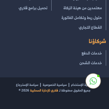
معتمدين من هيئة الزكاة
تحميل برامج قلاري
حلول ربط وتكامل الفاتورة
القطاع التجاري
شركاؤنا
خدمات الدفع
خدمات الشحن
إتفاقية الإستخدام
سياسية الخصوصية
سياسة الإسترجاع
جميع الحقوق محفوظة لـ
قلاري للإدارة السحابية
2026
®
مشغل بواسطة
قلاري الإبداع لتقنية نظم المعلومات
السجل التجاري 2054100469 | الرقم الضريبي 301270962100003