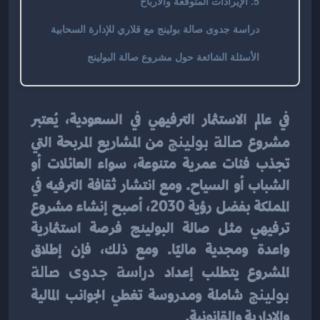
5. الإيرادات المتوقعة والأرباح
دراسة جدوى صالة بولينج مع قلاري للإدارة السحابية
الأسئلة الشائعة حول مشروع صالة البولينج
في عالم الاستثمار الترفيهي في السعودية، يُعتبر 
مشروع 
صالة بولينج
 من المشاريع المربحة التي 
تجذب فئات عمرية متنوعة، سواء العائلات أو 
الشباب أو السياح. ومع انتشار ثقافة الترفيه في 
المملكة بفضل رؤية 2030، أصبح إنشاء مشروع 
ترفيهي مثل صالة البولينج فرصة استثمارية 
واعدة ومجدية ماليًا. ومع ذلك، فإن إطلاق 
المشروع يتطلب إعداد 
دراسة جدوى صالة 
بولينج
 شاملة ومدروسة تغطي الجوانب المالية 
والإدارية والقانونية.