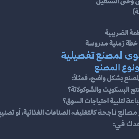
س وحتى التشغيل
ة)
ظمة الضريبية
 خطة زمنية مدروسة
وى لمصنع تفصيلية
 ونوع المصنع
لمصنع بشكل واضح، فمثلاً:
نتج البسكويت والشوكولاتة؟
اعة
 لتلبية احتياجات السوق؟
 مصانع ناجحة
 كالتغليف، الصناعات الغذائية، أو تصني
عدك في: