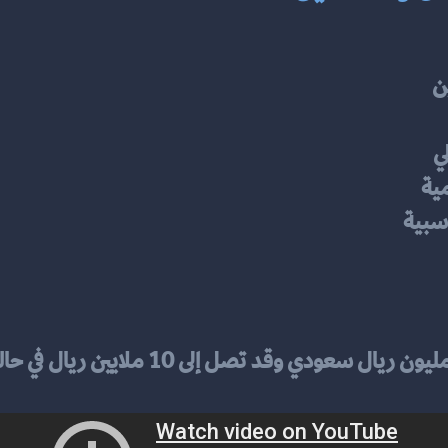
ن
ي
ية
اسبية