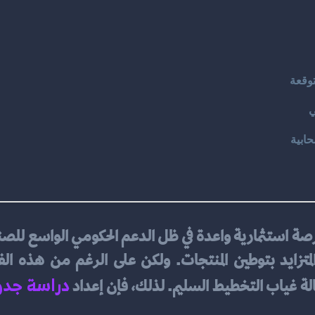
متوقعة
ي
حابية
دراسة جد
حالة غياب التخطيط السليم. لذلك، فإن إعداد 