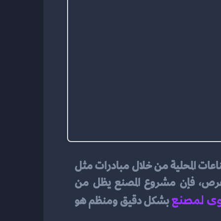
يُعتبر تأسيس مصنع في السعودية فرصة استثمارية واعدة في ظل الدعم الحكومي الواسع للصناعات المحلية من خلال مبادرات مثل 
صندوق التنمية الصناعي، والاهتمام المتزايد بتوطين المنتجات. ولكن على الرغم من هذه الفرص، فإن مشروع المصنع يظل من 
وى لمصنع
 بشكل دقيق ومنظم هو 