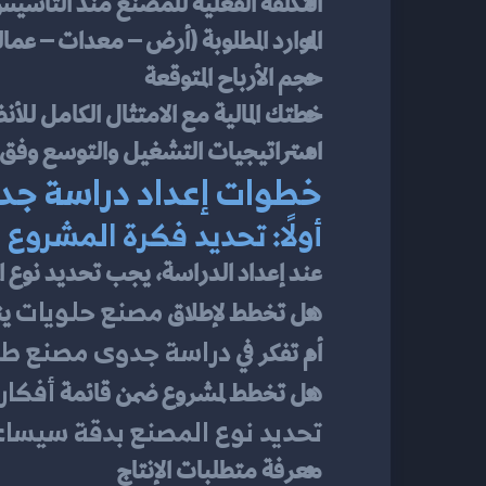
التكلفة الفعلية للمصنع منذ التأسي
الموارد المطلوبة (أرض – معدات – عمال
حجم الأرباح المتوقعة
خطتك المالية مع الامتثال الكامل للأن
استراتيجيات التشغيل والتوسع وفق
خطوات إعداد دراسة جد
أولًا: تحديد فكرة المشروع
عند إعداد الدراسة، يجب تحديد نوع ا
مصنع حلويات
هل تخطط لإطلاق 
 ي
دراسة جدوى مصنع طب
أم تفكر في 
أفكار
هل تخطط لمشروع ضمن قائمة 
تحديد نوع المصنع بدقة سيسا
معرفة متطلبات الإنتاج