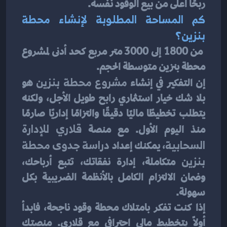
ربحًا أعلى من بيع الوقود نفسه.
كم المساحة المطلوبة لإنشاء محطة 
بنزين؟
 من 1800 إلى 3000 متر مربع كحد أدنى لمشروع 
محطة بنزين متوسطة الحجم.
إن التفكير في إنشاء 
مشروع محطة بنزين
 هو 
بلا شك خيار استثماري رابح طويل الأجل، ولكنه 
يتطلب تخطيطًا ماليًا دقيقًا والتزامًا إداريًا صارمًا 
منذ اليوم الأول. مع منصة 
قلاري للإدارة 
السحابية
، يمكنك إعداد 
دراسة جدوى محطة 
بنزين
 متكاملة، إدارة نفقاتك، تتبع أرباحك، 
وضمان الالتزام الكامل بالأنظمة الضريبية بكل 
سهولة.
إذا كنت تفكر بامتلاك محطة وقود ناجحة، فابدأ 
أولًا بتخطيط مالي احترافي مع قلاري. منصتك 