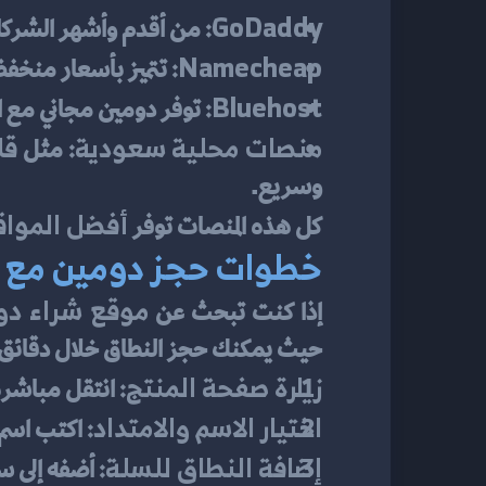
GoDaddy:
 من أقدم وأشهر الشرك
Namecheap:
 تتميز بأسعار منخف
Bluehost:
 توفر دومين مجاني مع 
منصات محلية سعودية:
قل
 مثل 
وسريع.
أفضل المواق
كل هذه المنصات توفر 
خطوات حجز دومين مع قل
موقع شراء دو
إذا كنت تبحث عن 
حيث يمكنك حجز النطاق خلال دقائق عب
زيارة صفحة المنتج:
 انتقل مباشرة
اختيار الاسم والامتداد:
 اكتب اسم 
إضافة النطاق للسلة:
 أضفه إلى س