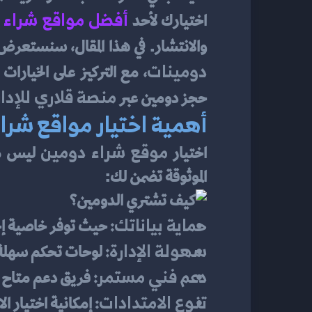
أفضل مواقع شراء 
اختيارك لأحد 
والانتشار. في هذا المقال، سنستعرض 
دومينات
منصة قلاري للإدا
حجز دومين عبر 
أهمية اختيار مواقع شرا
موقع شراء دومين
اختيار 
الموثوقة تضمن لك:
حماية بياناتك:
 حيث توفر خاصية إخفاء بيانات المالك
سهولة الإدارة:
 لوحات تحكم سهلة 
دعم فني مستمر:
 فريق دعم متاح 
تنوع الامتدادات:
 إمكانية اختيار الامتداد المناسب لمجال