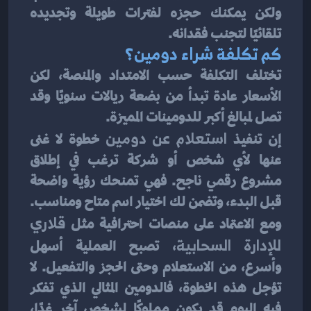
ولكن يمكنك حجزه لفترات طويلة وتجديده 
تلقائيًا لتجنب فقدانه.
كم تكلفة شراء دومين؟
تختلف التكلفة حسب الامتداد والمنصة، لكن 
الأسعار عادة تبدأ من بضعة ريالات سنويًا وقد 
تصل لمبالغ أكبر للدومينات المميزة.
إن تنفيذ 
استعلام عن دومين
 خطوة لا غنى 
عنها لأي شخص أو شركة ترغب في إطلاق 
مشروع رقمي ناجح. فهي تمنحك رؤية واضحة 
قبل البدء، وتضمن لك اختيار اسم متاح ومناسب. 
ومع الاعتماد على منصات احترافية مثل 
قلاري 
للإدارة السحابية
، تصبح العملية أسهل 
وأسرع، من الاستعلام وحتى الحجز والتفعيل. لا 
تؤجل هذه الخطوة، فالدومين المثالي الذي تفكر 
فيه اليوم قد يكون مملوكًا لشخص آخر غدًا، 