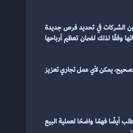
أخيرًا، يجب على الشركات دائمًا مراقبة منافسيها. يمكن أن يساعد تتبع ما يفعله المنافسون الشركات في تحديد فرص جديدة 
والبقاء في صدارة المنافسة. من خلال مراقبة المنافسين، يمكن للشركات تعديل استراتيجياتها وفقًا لذلك لضمان تعظيم أرباحها 
باستخدام هذه الأساليب، يمكن للشركات إدارة مبيعاتها بفعالية وتعزيز أرباحها. مع النهج الصحيح، يمكن لأي عمل تجاري تعزيز 
تتضمن إدارة المبيعات الناجحة خلق بيئة تشجع ممثلي المبيعات وتكافئهم على جهودهم. يتطلب أيضًا فهمًا واضحًا لعملية البيع 
: