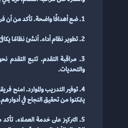
1. ضع أهدافًا واضحة. تأكد من أن فريق المبيعات لديك يفهم الأهداف والنتائج المتوقعة من كل عملية بيع.
2. تطوير نظام أداء. أنشئ نظامًا يكافئ الأداء، مثل الهيكل القائم على العمولة أو المكافآت للوصول إلى أهداف معينة.
والتحديات.
يتمكنوا من تحقيق النجاح في أدوارهم.