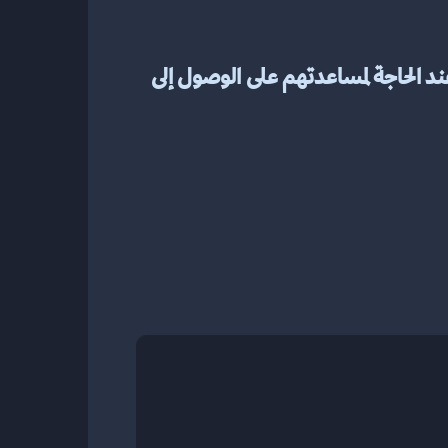
6. تقديم التغذية الراجعة والدعم. امنح أعضاء فريقك ملاحظات حول أدائهم وقدم التوجيه عند الحاجة لمساعدتهم على الوصول إلى 