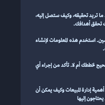
1. ضع أهدافًا واقعية: يعد تحديد أهداف واقعية أمرًا ضروريًا للإدارة الفعالة للمبيعات. حدد ما تريد تحقيقه، وكيف ستصل إليه، 
ك تحقق أهدافك.
2. تحليل الأداء السابق: ألق نظرة على أدائك السابق لتحديد ما هو ناجح وما يحتاج إلى تحسين. استخدم هذه المعلومات لإنشاء 
.
3. راقب التقدم: راقب التقدم مقابل الأهداف بانتظام حتى تعرف ما إذا كنت على المسار الصحيح لخططك أم لا. تأكد من إجراء أي 
4. الاستثمار في التدريب: الاستثمار في تدريب فريق المبيعات الخاص بك سيساعدهم على فهم أهمية إدارة المبيعات وكيف يمكن أن 
يحتاجون إليها