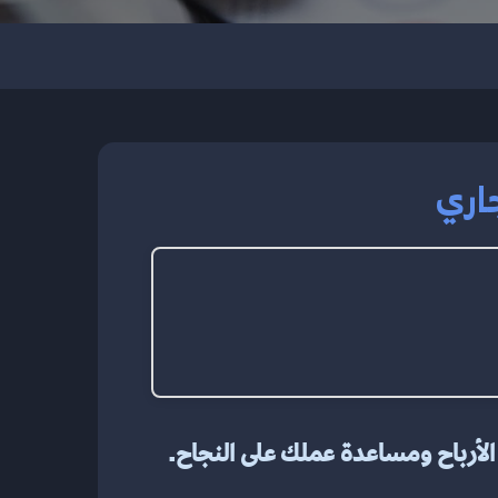
اري
إدارة المبيعات عامل مهم في أي عمل تجاري. إنه يتضمن إستراتيجية وعمليات مصممة لزيادة الأرباح ومساعدة عملك على النجاح. 