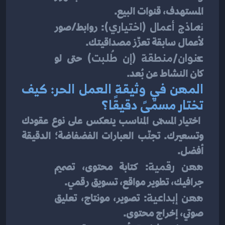
المستهدف، قنوات البيع.
نماذج أعمال (اختياري)
: روابط/صور 
لأعمال سابقة تعزّز مصداقيتك.
عنوان/منطقة (إن طُلبت)
 حتى لو 
كان النشاط عن بُعد.
المهن في وثيقة العمل الحر: كيف 
تختار مسمّىً دقيقًا؟
 اختيار المسمّى المناسب ينعكس على نوع عقودك 
وتسعيرك. تجنّب العبارات الفضفاضة؛ الدقيقة 
أفضل.
مهن رقمية
: كتابة محتوى، تصميم 
جرافيك، تطوير مواقع، تسويق رقمي.
مهن إبداعية
: تصوير، مونتاج، تعليق 
صوتي، إخراج محتوى.