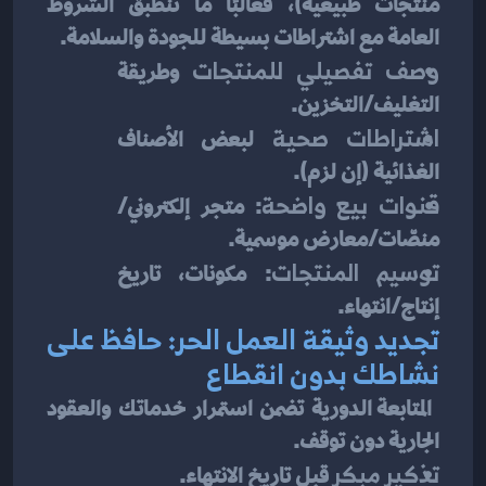
منتجات طبيعية)، فغالبًا ما تنطبق الشروط 
العامة مع اشتراطات بسيطة للجودة والسلامة.
وصف تفصيلي للمنتجات
 وطريقة 
التغليف/التخزين.
اشتراطات صحية
 لبعض الأصناف 
الغذائية (إن لزم).
قنوات بيع واضحة
: متجر إلكتروني/
منصّات/معارض موسمية.
توسيم المنتجات
: مكونات، تاريخ 
إنتاج/انتهاء.
تجديد وثيقة العمل الحر: حافظ على 
نشاطك بدون انقطاع
 المتابعة الدورية تضمن استمرار خدماتك والعقود 
الجارية دون توقف.
تذكير مبكر
 قبل تاريخ الانتهاء.