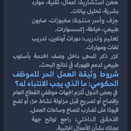
مهن استشارية
: أعمال، تقنية، موارد 
بشرية، تحليل بيانات.
حِرَف وأسر منتجة
: مخبوزات، صابون 
طبيعي، خياطة، إكسسوارات.
تعليم وتدريب
: دورات أونلاين، تدريب 
لغات ومهارات.
كرّر ذكر المسمّى داخل وصف الخدمة بأسلوب 
طبيعي لدعم ظهورك في نتائج البحث.
شروط وثيقة العمل الحر للموظف 
الحكومي: ما الذي يجب الانتباه له؟
 في بعض الدول تُلزم الجهات موظفي القطاع العام 
بإفصاحٍ أو تصريحٍ قبل مزاولة نشاط حرّ، أو تضع 
قيودًا على تضارب المصالح وساعات العمل.
التحقق الداخلي
: راجع لوائح جهة 
عملك بشأن الأعمال الجانبية.