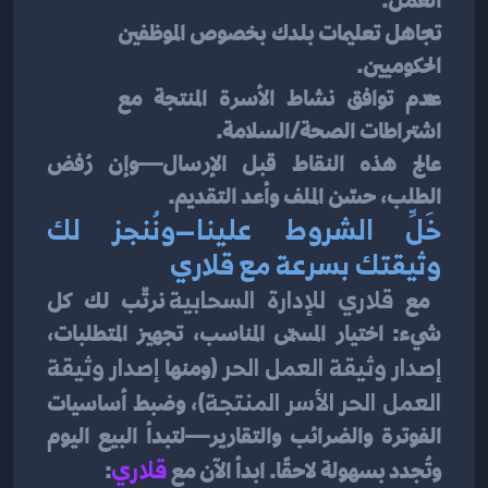
العمل.
تجاهل تعليمات بلدك بخصوص الموظفين 
الحكوميين.
عدم توافق نشاط الأسرة المنتجة مع 
اشتراطات الصحة/السلامة.
عالج هذه النقاط قبل الإرسال—وإن رُفض 
الطلب، حسّن الملف وأعد التقديم.
خَلِّ الشروط علينا—ونُنجز لك 
وثيقتك بسرعة مع قلاري
 مع 
قلاري للإدارة السحابية
 نرتّب لك كل 
شيء: اختيار المسمّى المناسب، تجهيز المتطلبات، 
إصدار وثيقة العمل الحر
 (ومنها 
إصدار وثيقة 
العمل الحر الأسر المنتجة
)، وضبط أساسيات 
الفوترة والضرائب والتقارير—لتبدأ البيع اليوم 
وتُجدد بسهولة لاحقًا. ابدأ الآن مع
قلاري
: