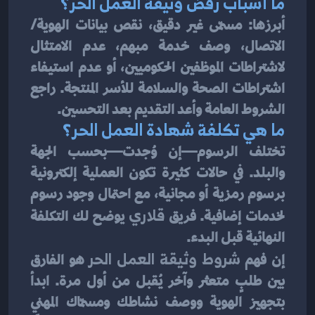
ما أسباب رفض وثيقة العمل الحر؟
أبرزها: مسمّى غير دقيق، نقص بيانات الهوية/
الاتصال، وصف خدمة مبهم، عدم الامتثال 
لاشتراطات الموظفين الحكوميين، أو عدم استيفاء 
اشتراطات الصحة والسلامة للأسر المنتجة. راجع 
الشروط العامة وأعد التقديم بعد التحسين.
ما هي تكلفة شهادة العمل الحر؟
تختلف الرسوم—إن وُجدت—بحسب الجهة 
والبلد. في حالات كثيرة تكون العملية إلكترونية 
برسوم رمزية أو مجانية، مع احتمال وجود رسوم 
لخدمات إضافية. فريق 
قلاري
 يوضح لك التكلفة 
النهائية قبل البدء.
إن فهم 
شروط وثيقة العمل الحر
 هو الفارق 
بين طلبٍ متعثر وآخر يُقبل من أول مرة. ابدأ 
بتجهيز الهوية ووصف نشاطك ومسمّاك المهني 