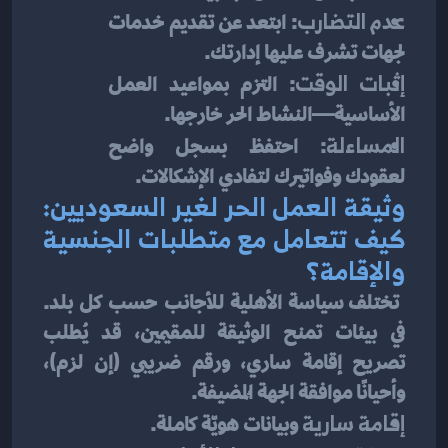
عدم التضارب
: ابتعد عن تقديم خدمات 
لجهات تشرف عليها إدارتك.
إثبات الوقت
: التزم بمواعيد العمل 
الأساسية—النشاط الحر خارجها.
المساءلة
: احتفظ بسجل واضح 
لعقودك وفواتيرك لتفادي الإشكالات.
وثيقة العمل الحر لغير السعوديين: 
كيف تتعامل مع متطلبات الجنسية 
والإقامة؟
 تختلف سياسة الأهلية للأجانب حسب كل بلد. 
في بيئات تمنح الوثيقة للمقيمين، قد يُطلب 
تصريح إقامة ساري، ورقم ضريبي (إن لزم)، 
وأحيانًا موافقة الجهة المُضيفة.
إقامة سارية
 وبيانات هويّة كاملة.