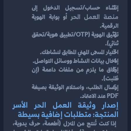
إنشاء حساب/تسجيل الدخول إلى 
منصة العمل الحر
 أو بوابة الهوية 
الرقمية.
توثيق الهوية (OTP/تطبيق هوية/تحقق 
ثنائي).
اختيار المسمّى المهني المطابق لنشاطك.
إدخال بيانات النشاط ووسائل التواصل.
إرفاق ما يلزم من ملفات داعمة (إن 
طُلبت).
إرسال الطلب، واستلام الوثيقة بصيغة 
PDF عند الاعتماد.
إصدار وثيقة العمل الحر الأسر 
المنتجة: متطلبات إضافية بسيطة
 إذا كنت تُنتج من المنزل (أطعمة، حرف يدوية، 