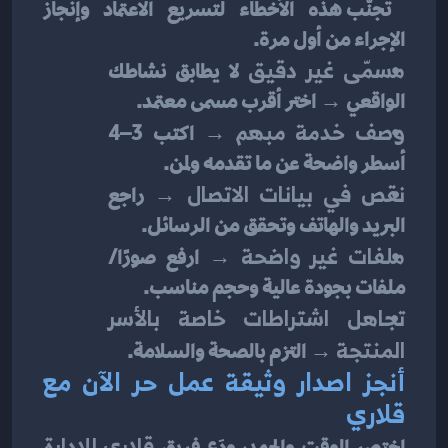
 تجنّب هذه الأخطاء لتسريع الاعتماد وإنجاز 
الإجراء من أول مرة.
مسمّى غير دقيق
 لا يطابق نشاطك 
الواقعي → اختر أقرب مسمى معتمد.
وصف خدمة مبهم
 → اكتب 3–4 
أسطر واضحة عن ما تقدمه ولمن.
نقص في بيانات الاتصال
 → راجع 
البريد والهاتف وتحقق من الرسائل.
ملفات غير واضحة
 → ارفع صورًا/
ملفات بجودة عالية وحجم مناسب.
تجاهل اشتراطات خاصة بالأسر 
المنتجة
 → التزم بالصحة والسلامة.
أنجز اصدار وثيقة عمل حر الآن مع 
قلاري
اختصر الوقت والجهد، ودَع فريق 
قلاري للإدارة 