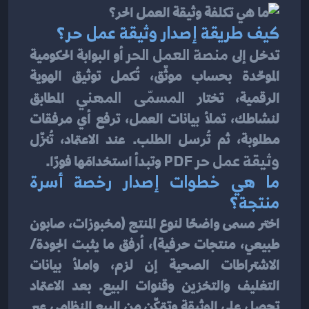
كيف طريقة إصدار وثيقة عمل حر؟
تدخل إلى 
منصة العمل الحر
 أو البوابة الحكومية 
الموحّدة بحساب موثّق، تُكمل توثيق الهوية 
الرقمية، تختار 
المسمّى المهني
 المطابق 
لنشاطك، تملأ بيانات العمل، ترفع أي مرفقات 
مطلوبة، ثم تُرسل الطلب. عند الاعتماد، تُنزّل 
وثيقة عمل حر PDF
 وتبدأ استخدامَها فورًا.
ما هي خطوات إصدار رخصة أسرة 
منتجة؟
اختر مسمى واضحًا لنوع المنتج (مخبوزات، صابون 
طبيعي، منتجات حرفية)، أرفق ما يثبت الجودة/
الاشتراطات الصحية إن لزم، واملأ بيانات 
التغليف والتخزين وقنوات البيع. بعد الاعتماد 
تحصل على الوثيقة وتتمكّن من البيع النظامي عبر 