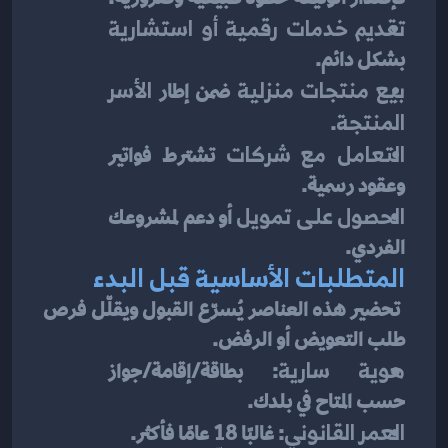
تقديم خدمات رقمية أو استشارية
بشكل دائم.
بيع منتجات منزلية
 ضمن إطار 
الأسر 
المنتجة
.
التعامل مع شركات
 تشترط فواتير 
وعقود رسمية.
الحصول على تمويل
 أو دعم لمشروعك 
الفردي.
المتطلبات الأساسية قبل البدء
 تحضير هذه العناصر يُسرّع القبول ويقلّل فرص 
طلب التعويض أو الرفض.
هوية سارية
: بطاقة/إقامة/جواز 
حسب المتاح في بلدك.
العمر القانوني
: غالبًا 18 عامًا فأكثر.