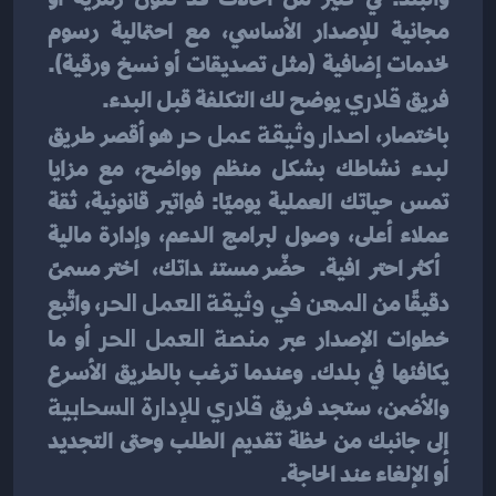
مجانية للإصدار الأساسي، مع احتمالية رسوم 
لخدمات إضافية (مثل تصديقات أو نسخ ورقية). 
فريق 
قلاري
 يوضح لك التكلفة قبل البدء.
باختصار، 
اصدار وثيقة عمل حر
 هو أقصر طريق 
لبدء نشاطك بشكل منظم وواضح، مع مزايا 
تمس حياتك العملية يوميًا: فواتير قانونية، ثقة 
عملاء أعلى، وصول لبرامج الدعم، وإدارة مالية 
أكثر احترافية. حضّر مستنداتك، اختر مسمىً 
دقيقًا من 
المهن في وثيقة العمل الحر
، واتّبع 
خطوات الإصدار عبر 
منصة العمل الحر
 أو ما 
يكافئها في بلدك. وعندما ترغب بالطريق الأسرع 
والأضمن، ستجد فريق 
قلاري للإدارة السحابية
إلى جانبك من لحظة تقديم الطلب وحتى التجديد 
أو الإلغاء عند الحاجة.