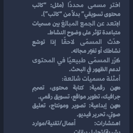
اختر مسمى محددًا
 (مثل: “كاتب 
محتوى تسويقي” بدلًا من “كاتب”).
ابتعد عن الجمع المبالغ
 بين مسميات 
متباعدة تؤثر على وضوح النشاط.
حدّث المسمّى لاحقًا
 إذا توسّع 
نشاطك أو تغيّر مجاله.
كرّر المسمّى طبيعيًا في المحتوى
لدعم الظهور في البحث.
أمثلة مسميات شائعة:
مهن رقمية: كتابة محتوى، تصميم 
جرافيك، تطوير مواقع، تسويق رقمي.
مهن إبداعية: تصوير ومونتاج، تعليق 
صوتي، تحرير فيديو.
استشارات: أعمال/تقنية/موارد 
بشرية/تحليل بيانات.