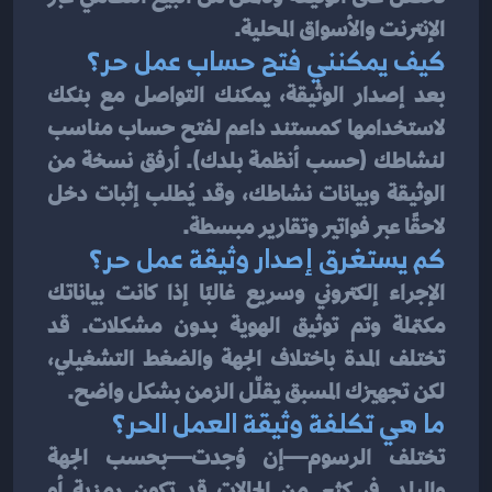
الإنترنت والأسواق المحلية.
كيف يمكنني فتح حساب عمل حر؟
بعد إصدار الوثيقة، يمكنك التواصل مع بنكك 
لاستخدامها كمستند داعم لفتح حساب مناسب 
لنشاطك (حسب أنظمة بلدك). أرفق نسخة من 
الوثيقة وبيانات نشاطك، وقد يُطلب إثبات دخل 
لاحقًا عبر فواتير وتقارير مبسطة.
كم يستغرق إصدار وثيقة عمل حر؟
الإجراء إلكتروني وسريع غالبًا إذا كانت بياناتك 
مكتملة وتم توثيق الهوية بدون مشكلات. قد 
تختلف المدة باختلاف الجهة والضغط التشغيلي، 
لكن تجهيزك المسبق يقلّل الزمن بشكل واضح.
ما هي تكلفة وثيقة العمل الحر؟
تختلف الرسوم—إن وُجدت—بحسب الجهة 
والبلد. في كثير من الحالات قد تكون رمزية أو 