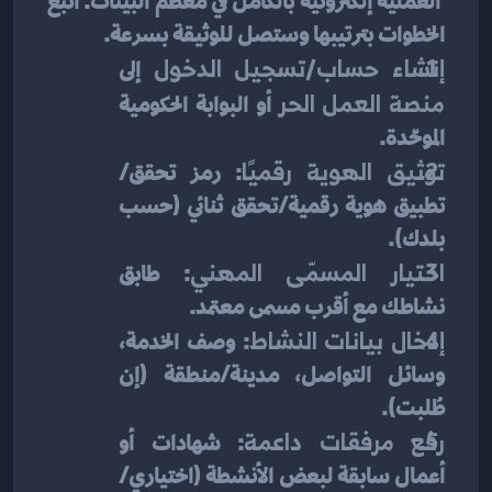
 العملية إلكترونية بالكامل في معظم البيئات. اتبع 
الخطوات بترتيبها وستصل للوثيقة بسرعة.
إنشاء حساب/تسجيل الدخول
 إلى 
منصة العمل الحر
 أو البوابة الحكومية 
الموحّدة.
توثيق الهوية رقميًا
: رمز تحقق/
تطبيق هوية رقمية/تحقق ثنائي (حسب 
بلدك).
اختيار المسمّى المهني
: طابق 
نشاطك مع أقرب مسمى معتمد.
إدخال بيانات النشاط
: وصف الخدمة، 
وسائل التواصل، مدينة/منطقة (إن 
طُلبت).
رفع مرفقات داعمة
: شهادات أو 
أعمال سابقة لبعض الأنشطة (اختياري/