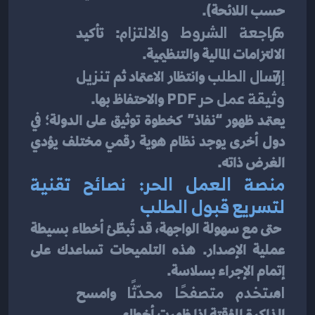
حسب اللائحة).
مراجعة الشروط والالتزام
: تأكيد 
الالتزامات المالية والتنظيمية.
إرسال الطلب
 وانتظار الاعتماد ثم 
تنزيل 
وثيقة عمل حر PDF
 والاحتفاظ بها.
يعتمد ظهور “نفاذ” كخطوة توثيق على الدولة؛ في 
دول أخرى يوجد نظام هوية رقمي مختلف يؤدي 
الغرض ذاته.
منصة العمل الحر: نصائح تقنية 
لتسريع قبول الطلب
 حتى مع سهولة الواجهة، قد تُبطّئ أخطاء بسيطة 
عملية الإصدار. هذه التلميحات تساعدك على 
إتمام الإجراء بسلاسة.
استخدم متصفحًا محدّثًا
 وامسح 
الذاكرة المؤقتة إذا ظهرت أخطاء.