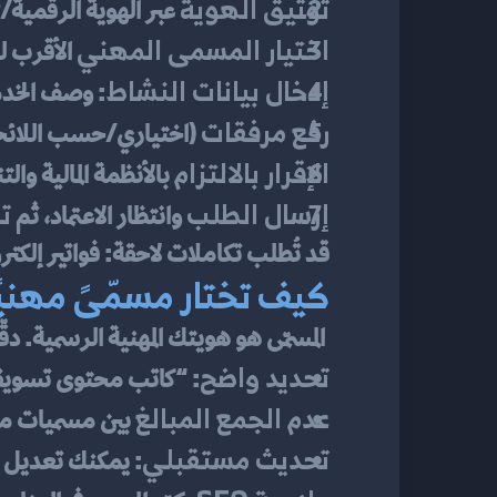
توثيق الهوية
 عبر الهوية الرقمية/OTP/التحقق الثنائي (في بعض الدول يُسمّى 
اختيار المسمى المهني
 الأقرب 
إدخال بيانات النشاط
: وصف الخدم
رفع مرفقات
 (اختياري/حسب اللائح
الإقرار بالالتزام
 بالأنظمة المالية والت
إرسال الطلب
تن
 وانتظار الاعتماد، ثم 
قد تُطلب تكاملات لاحقة: فواتير إلك
كيف تختار مسمّىً مهنيًا
 المسمّى هو هويتك المهنية الرسمية. دقّته تؤثر على نوع عقودك، تسعيرك، وحتى كلماتك المفتاحية في الويب.
تحديد واضح
: “كاتب محتوى تسويق
عدم الجمع المبالغ
 بين مسميات م
تحديث مستقبلي
: يمكنك تعديل ا