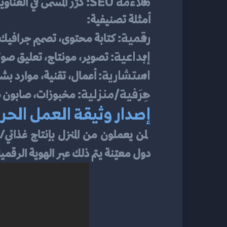
ملاءمة SEO
: كرّر المسمى في الع
أمثلة تصنيفية:
رقمية
: كتابة محتوى، تصميم جرافيك
إبداعية
: تصوير، مونتاج، تعليق صوت
استشارية
: أعمال، تقنية، موارد بش
حِرَفية/منزلية
: مخبوزات، صابون ط
إصدار وثيقة العمل الحر ا
 لمن يعملون من المنزل بإنتاج غذائي/حرفي، يُعد 
دول معيّنة يتم ذلك عبر الهوية الرقمية