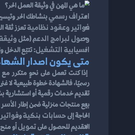
اعتراف رسمي
 بنشاطك الحر وتيسير 
فواتير وعقود نظامية
 تعزز ثقة ا
وصول لبرامج الدعم
وثيقة 
 (مثل 
انسيابية التشغيل
: تتبّع الدخل
متى يكون اصدار الشهاد
رسميًا، فالشهادة خطوة طبيعية لا غنى
تقديم خدمات رقمية أو استشارية ب
الأسر 
بيع منتجات منزلية ضمن إطار 
حسابات بنكية
فواتير 
الحاجة إلى 
 و
تمويل
التقديم للحصول على 
 أو منح