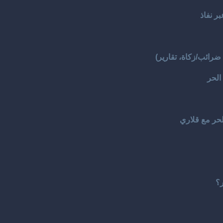
ر نفاذ
 ضرائب/زكاة، تقارير)
الحر
لحر مع قلاري
ر؟