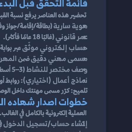
قائمة التحقق قبل البدء
 تحضير هذه العناصر يرفع نسبة القبول ويختصر زمن المعالجة عند 
هوية سارية
 (بطاقة/إقامة/جواز وف
عمر قانوني
 (غالبًا 18 عامًا فأكثر).
حساب إلكتروني موثّق
 عبر بوابة
مسمى مهني دقيق
المهن 
 ضمن 
وصف مختصر للنشاط
 (3–5 أسطر) + وسائل تواصل فعّالة.
نماذج أعمال (اختياري)
: روابط أ
تلميح: كرّر مسمى مهنتك داخل الو
خطوات اصدار شهاده العم
 العملية إلكترونية بالكامل في الغالب. باتباع الترتيب التالي ستنجز الإجراء بسهولة.
إنشاء حساب/تسجيل الدخول
 ف