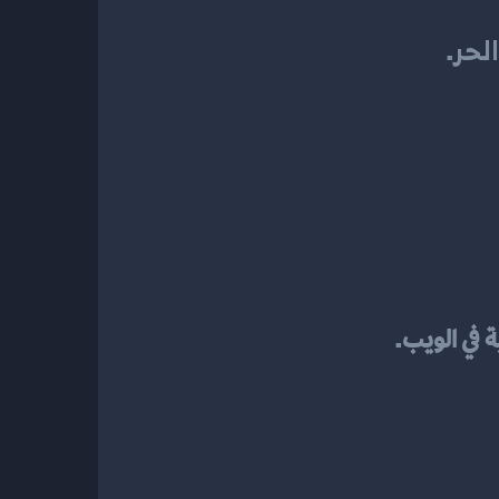
لحر
.