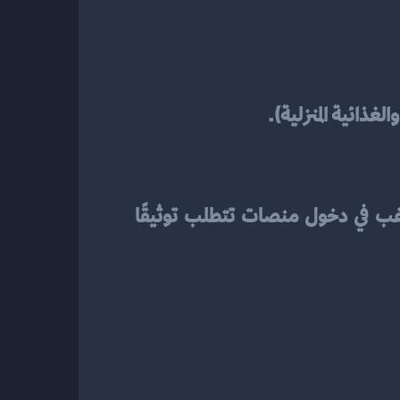
لغذائية المنزلية).
 إذا كنت تعمل على نحوٍ متكرر مع شركات/أفراد، وتحتاج إلى تسعير واضح وفواتير، أو ترغب في دخول منصات تتطلب توثيقًا 