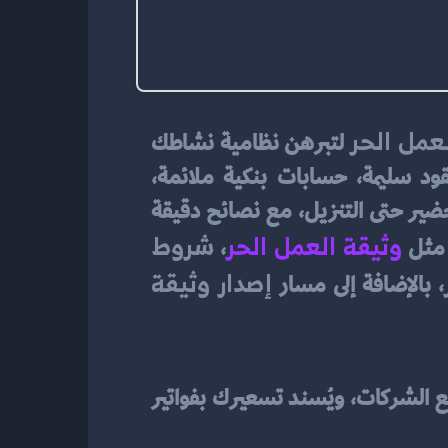
عمل الحر
 لتبرهن نظامية نشاطك 
أمام العملاء والجهات الرسمية. تمنحك الشهادة أرضًا صلبة للانطلاق: فواتير واضحة، عقود سليمة، حسابات بنكية ملائمة، 
وامتيازات الوصول إلى برامج الدعم والتمويل. هذا الدليل يأخذ بيدك خطوة بخطوة من التحضير حتى التنزيل، مع نصائح دقيقة 
وثيقة العمل الحر
شروط 
 مثل 
، 
إصدار وثيقة 
، بالإضافة إلى مسار 
 الشهادة ليست إجراء شكليًا؛ إنها جسر الثقة بينك وبين السوق. وجودها يُسهّل تعاقدك مع الشركات، ويُسند تسعيرك بفواتير 