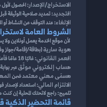
الاستخراج/الإصدار
: الحصول لأول م
التجديد
: تمديد صلاحية الوثيقة قبل 
الإلغاء
: عند التوقف عن النشاط أو ا
الشروط العامة لاستخرا
 لأن موقع الخدمة يعمل أونلاين ولا يستهدف دولة محددة، سنعرض الشروط بطريقة عامة صالحة لمعظم البيئات الحكومية العربية.
هوية سارية
 (بطاقة/إقامة/جواز وفق
العمر القانوني
: غالبًا 18 عامًا فأعلى.
حساب إلكتروني موثّق
 عبر بوابة
مسمّى مهني معتمد
المهن
 ضمن 
الالتزام المالي
: استعداد لإصدار فو
تلميح: راجع لائحتك المحلية إن كنت موظ
قائمة التحضير الذكية ق