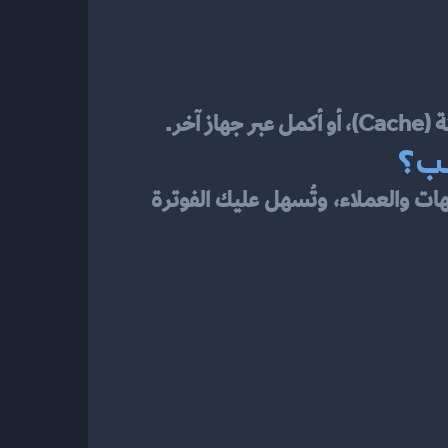
خر.
لب؟
 المسمّى ليس زخرفة لغوية، بل تعريف رسمي لطبيعة عملك. دقته تعني وضوحًا أكبر أمام الجهات والعملاء، وتُسهل عليك الفوترة 