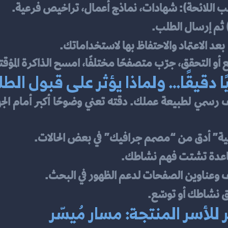
 اللائحة): شهادات، نماذج أعمال، تراخيص فرعية.
) ثم إرسال الطلب.
 بعد الاعتماد والاحتفاظ بها لاستخداماتك.
جرّب متصفحًا مختلفًا، امسح الذاكرة المؤقتة (Cache)، أو أكمل عبر جهاز آ
 دقيقًا… ولماذا يؤثر على قبول الط
ية” أدق من “مصمم جرافيك” في بعض الحالات.
باعدة تشتت فهم نشاطك.
 وعناوين الصفحات لدعم الظهور في البحث.
اق نشاطك أو توسّع.
لأسر المنتجة: مسار مُيسّر