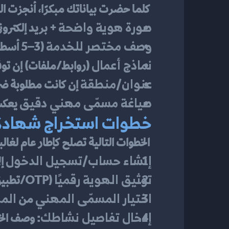
 كلما حضرت بياناتك مبكرًا، أنجزت الطلب بسرعة وتجنبت طلبات التعويض.
صورة هوية واضحة
 + بريد إلكترون
وصف مختصر للخدمة
 (3–5 أسطر) يشرح القيمة والجمهور.
نماذج أعمال
 (روابط/ملفات) إن توف
عنوان/منطقة
 إن كانت مطلوبة ض
صياغة مسمّى مهني دقيق
 يعك
خطوات استخراج شهادة ع
 الخطوات التالية تصلح كإطار عام لغالبية البوابات الحكومية:
إنشاء حساب/تسجيل الدخول
 إ
توثيق الهوية رقميًا
 (OTP/تطبيق هوية/تحقق ثنائي—وفي بعض الدول عبر “نفاذ”).
اختيار المسمّى المهني
الم
 من 
إدخال تفاصيل نشاطك
: وصف الخ