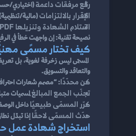
رفع مرفقات داعمة
 (اختياري/حسب
الإقرار بالالتزامات
 (مالية/تنظيمية
استلام الشهادة وتنزيلها PDF
نصيحة تقنية: إن واجهت خطأ في الرفع أو التحقق، 
كيف تختار مسمًى مهنيًا
والتعاقد والتسويق.
كن محدّدًا
: “مصمم شعارات احتراف
تجنّب الجمع المبالغ
 لمسميات مت
كرّر المسمّى طبيعيًا
 داخل الوصف
حدّث المسمّى لاحقًا
 إذا تبدّل نط
استخراج شهادة عمل حر ل