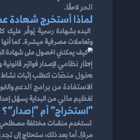
الحر
 لاحقًا.
لماذا أستخرج شهادة عم
وتعاملات مصرفية ميسّرة. كما أنها ت
إطار نظامي
 لإصدار فواتير قانونية
دخول منصّات
 تتطلب إثبات نشاط م
الاستفادة من برامج الدعم
 والتم
تنظيم مالي
 من البداية يسهّل إعداد
“استخراج” أم “إصدار”؟ 
 تستخدم منصّات مختلفة مصطلحي 
تجدي
مرة). أما بعد ذلك، ستحتاج إلى 