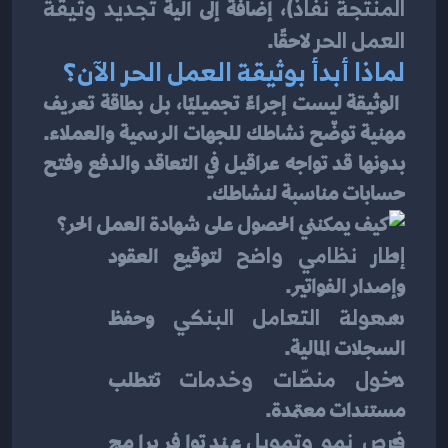
المنتجة نفاذ
)، إضافةً إلى آلية 
تجديد وثيقة 
العمل الحر
 لاحقًا.
لماذا أبدأ بوثيقة العمل الحر الآن؟
 الوثيقة ليست إجراءً تجميليًا، بل بطاقة تعريف 
مهنية توضّح نشاطك للجهات الرسمية والعملاء. 
بدونها قد تواجه عراقيل في التعاقد والدفع وفتح 
حسابات مناسبة لنشاطك.
إطار نظامي واضح
 لتوقيع العقود 
وإصدار الفواتير.
سهولة التعامل البنكي
 وحفظ 
السجلات المالية.
دخول منصّات وخدمات
 تتطلب 
مستندات معتمدة.
فرص نمو وتمويل
 عند توافر برامج 