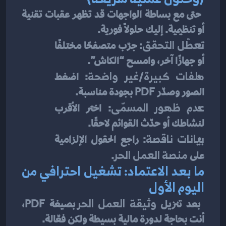
 حتى مع بساطة الواجهات قد تظهر عقبات تقنية 
أو تنظيمية. إليك حلولًا فورية.
تعطّل التحقق
: جرّب متصفحًا مختلفًا 
أو جهازًا آخر، وامسح “الكاش”.
ملفات كبيرة/غير واضحة
: اضغط 
الصور وصدّر PDF بجودة مناسبة.
عدم ظهور المسمّى
: اختر الأقرب 
لنشاطك أو حدّث القوائم لاحقًا.
بيانات ناقصة
: راجع الحقول الإلزامية 
على 
منصة العمل الحر
.
ما بعد الاعتماد: تشغيل احترافي من 
اليوم الأول
 بعد تنزيل 
وثيقة العمل الحر
 بصيغة PDF، 
أنت بحاجة لدورة مالية بسيطة ولكن فعّالة.