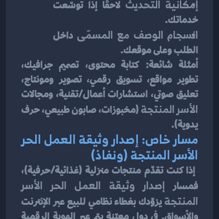
إمكانية التحديث
 لاحقًا إذا توسّعت 
خدماتك.
انسجام الوصف مع المسمّى
 داخل 
الطلب وعلى موقعك.
أمثلة شائعة: كتابة محتوى، تصميم جرافيك، 
تطوير مواقع، تسويق رقمي، تصوير ومونتاج، 
تعليق صوتي، استشارات أعمال/تقنية، ومجالات 
الأسر المنتجة
 (مخبوزات، صابون طبيعي، حرف 
يدوية).
مسار خاص: إصدار وثيقة العمل الحر 
الأسر المنتجة (ونفاذ)
 إذا كنت تقدّم منتجات منزلية (غذائية/حرفية)، 
فمسار 
إصدار وثيقة العمل الحر الأسر 
المنتجة
 يزوّدك بغطاء نظامي للبيع عبر الإنترنت 
والأسواق. في دول معيّنة يتم عبر الهوية الرقمية 