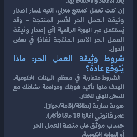
بعد الاعتماد والاحتفاظ بها.
إن كنت تعمل كمنتِج منزلي، انتبه لمسار 
إصدار 
وثيقة العمل الحر الأسر المنتجة
 – وقد 
يُستكمل عبر الهوية الرقمية (أي 
إصدار وثيقة 
العمل الحر الأسر المنتجة نفاذ
) في بعض 
الدول.
شروط وثيقة العمل الحر: ماذا 
يُتوقّع عادةً؟
 الشروط متقاربة في معظم البيئات الحكومية. 
الهدف منها تأكيد هويتك ومواءمة نشاطك مع 
المسمّى المهني المختار.
هوية سارية
 (بطاقة/إقامة/جواز).
عمر قانوني
 (غالبًا 18 عامًا فأكثر).
حساب موثّق
 على 
منصة العمل الحر
أو البوابة الحكومية.