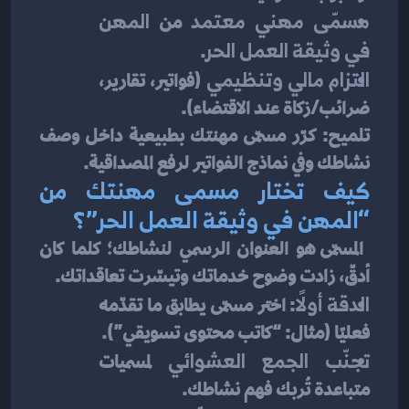
مسمّى مهني معتمد
 من 
المهن 
في وثيقة العمل الحر
.
التزام مالي وتنظيمي
 (فواتير، تقارير، 
ضرائب/زكاة عند الاقتضاء).
تلميح: كرّر مسمّى مهنتك بطبيعية داخل وصف 
نشاطك وفي نماذج الفواتير لرفع المصداقية.
كيف تختار مسمى مهنتك من 
“المهن في وثيقة العمل الحر”؟
 المسمّى هو العنوان الرسمي لنشاطك؛ كلما كان 
أدقّ، زادت وضوح خدماتك وتيسّرت تعاقداتك.
الدقة أولًا
: اختر مسمّى يطابق ما تقدّمه 
فعليًا (مثال: “كاتب محتوى تسويقي”).
تجنّب الجمع العشوائي
 لمسميات 
متباعدة تُربك فهم نشاطك.