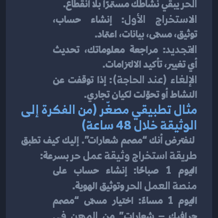
الحر
 يبقي نشاطك مستمرًا بلا انقطاع.
الاستخراج الأول
: إنشاء حساب، 
توثيق، مسمّى، بيانات، اعتماد.
التجديد
: مراجعة معلوماتك، تحديث 
أي تغيير، تأكيد الالتزامات.
الإلغاء (عند الحاجة)
: إذا توقفت عن 
النشاط أو تحوّلت لكيان تجاري.
مثال تطبيقي مصغّر (من الفكرة إلى 
الوثيقة خلال 48 ساعة)
 لنفترض أنك “مصمم شعارات”. إليك كيف تطبق 
طريقة استخراج وثيقة عمل حر
 بسرعة:
اليوم 1 صباحًا: إنشاء حساب على 
منصة العمل الحر
 وتوثيق الهوية.
اليوم 1 مساءً: اختيار مسمّى “مصمم 
جرافيك – شعارات” من 
المهن في 