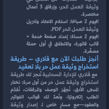
وثيقة العمل الحر
، وإرفاق 3 أعمال 
مختصرة.
اليوم 2 صباحًا: استلام الاعتماد وتنزيل 
وثيقة العمل الحر
 PDF.
اليوم 2 مساءً: إعداد صفحة خدمة + 
قالب فاتورة، والانطلاق في أول حملة 
مصغّرة.
أنجز طلبك الآن مع قلاري — طريقة 
استخراج وثيقة عمل حر بلا تعقيد
 مع 
قلاري للإدارة السحابية
 نُنجز لك 
طريقة 
استخراج وثيقة عمل حر
 من أول مرة: نختار 
المسمّى الأدق، نُجهّز الوصف والمرفقات، نُقدّم 
الطلب إلكترونيًا، ونُعدّ لك قوالب الفواتير 
والعقود—مع مسارٍ خاص لـ 
إصدار وثيقة 