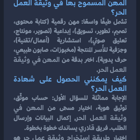
المهن المسموح بها في وثيقة العمل 
الحر؟
تشمل طيفًا واسعًا: مهن رقمية (كتابة محتوى، 
تصميم، تطوير، تسويق)، إبداعية (تصوير، مونتاج، 
تعليق صوتي)، استشارية (أعمال/تقنية)، 
وحِرَفية للأُسر المنتجة (مخبوزات، صابون طبيعي، 
حرف يدوية). اختر بدقة من 
المهن في وثيقة 
العمل الحر
.
كيف يمكنني الحصول على شهادة 
العمل الحر؟
الإجابة مماثلة للسؤال الأول: حساب موثّق، 
توثيق هوية، اختيار مسمّى من 
المهن في 
وثيقة العمل الحر
, إكمال البيانات وإرسال 
الطلب. فريق 
قلاري
 يساندك خطوة بخطوة.
اختيار 
طريقة استخراج وثيقة عمل حر
 هو 