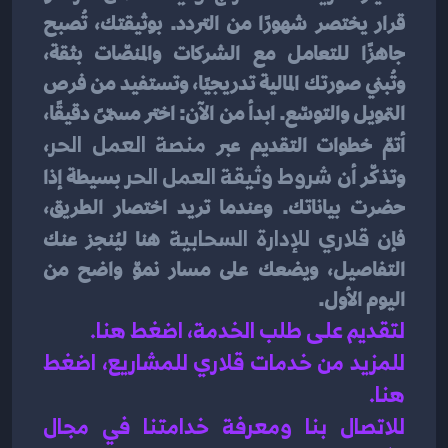
قرار يختصر شهورًا من التردد. بوثيقتك، تُصبح 
جاهزًا للتعامل مع الشركات والمنصّات بثقة، 
وتُبني صورتك المالية تدريجيًا، وتستفيد من فرص 
التمويل والتوسّع. ابدأ من الآن: اختر مسمّىً دقيقًا، 
أتمّ خطوات التقديم عبر 
منصة العمل الحر
، 
وتذكّر أن 
شروط وثيقة العمل الحر
 بسيطة إذا 
حضرت بياناتك. وعندما تريد اختصار الطريق، 
فإن 
قلاري للإدارة السحابية
 هنا ليُنجز عنك 
التفاصيل، ويضعك على مسار نموّ واضح من 
اليوم الأول.
لتقديم على طلب الخدمة، اضغط هنا.
للمزيد من خدمات قلاري للمشاريع، اضغط 
هنا.
للاتصال بنا ومعرفة خدامتنا في مجال 