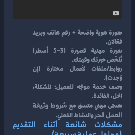
صورة هوية واضحة + رقم هاتف وبريد 
فعّالان.
سيرة مهنية قصيرة (3–5 أسطر) 
تُلخّص خبرتك وقيمتك.
روابط/ملفات لأعمال مختارة (إن 
وُجدت).
وصف خدمة موجّه للعميل: المشكلة، 
الحل، الفائدة.
مسمّى مهني متسق مع 
شروط وثيقة 
العمل الحر
 والنشاط الفعلي.
مشكلات شائعة أثناء التقديم 
(وحلول عملية سريعة)