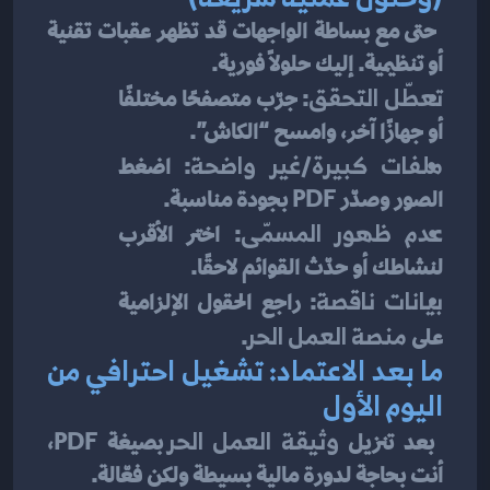
 حتى مع بساطة الواجهات قد تظهر عقبات تقنية 
أو تنظيمية. إليك حلولًا فورية.
تعطّل التحقق
: جرّب متصفحًا مختلفًا 
أو جهازًا آخر، وامسح “الكاش”.
ملفات كبيرة/غير واضحة
: اضغط 
الصور وصدّر PDF بجودة مناسبة.
عدم ظهور المسمّى
: اختر الأقرب 
لنشاطك أو حدّث القوائم لاحقًا.
بيانات ناقصة
: راجع الحقول الإلزامية 
على 
منصة العمل الحر
.
ما بعد الاعتماد: تشغيل احترافي من 
اليوم الأول
 بعد تنزيل 
وثيقة العمل الحر
 بصيغة PDF، 
أنت بحاجة لدورة مالية بسيطة ولكن فعّالة.