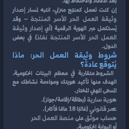
بعد الاعتماد والاحتفاظ بها.
إن كنت تعمل كمنتِج منزلي، انتبه لمسار 
إصدار 
وثيقة العمل الحر الأسر المنتجة
 – وقد 
يُستكمل عبر الهوية الرقمية (أي 
إصدار وثيقة 
العمل الحر الأسر المنتجة نفاذ
) في بعض 
الدول.
شروط وثيقة العمل الحر: ماذا 
يُتوقّع عادةً؟
 الشروط متقاربة في معظم البيئات الحكومية. 
الهدف منها تأكيد هويتك ومواءمة نشاطك مع 
المسمّى المهني المختار.
هوية سارية
 (بطاقة/إقامة/جواز).
عمر قانوني
 (غالبًا 18 عامًا فأكثر).
حساب موثّق
 على 
منصة العمل الحر
أو البوابة الحكومية.