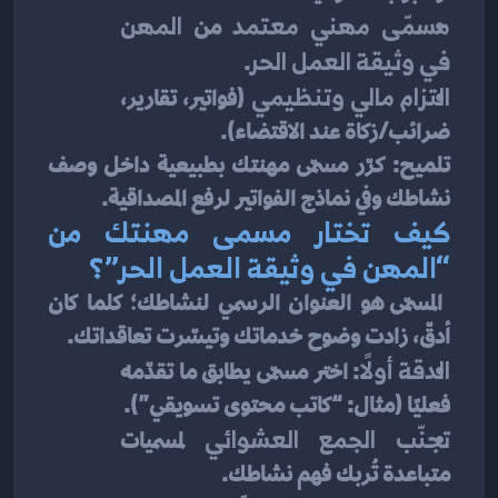
مسمّى مهني معتمد
 من 
المهن 
في وثيقة العمل الحر
.
التزام مالي وتنظيمي
 (فواتير، تقارير، 
ضرائب/زكاة عند الاقتضاء).
تلميح: كرّر مسمّى مهنتك بطبيعية داخل وصف 
نشاطك وفي نماذج الفواتير لرفع المصداقية.
كيف تختار مسمى مهنتك من 
“المهن في وثيقة العمل الحر”؟
 المسمّى هو العنوان الرسمي لنشاطك؛ كلما كان 
أدقّ، زادت وضوح خدماتك وتيسّرت تعاقداتك.
الدقة أولًا
: اختر مسمّى يطابق ما تقدّمه 
فعليًا (مثال: “كاتب محتوى تسويقي”).
تجنّب الجمع العشوائي
 لمسميات 
متباعدة تُربك فهم نشاطك.