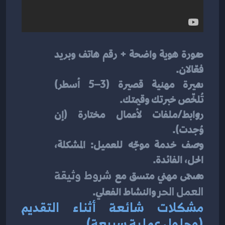
صورة هوية واضحة + رقم هاتف وبريد 
فعّالان.
سيرة مهنية قصيرة (3–5 أسطر) 
تُلخّص خبرتك وقيمتك.
روابط/ملفات لأعمال مختارة (إن 
وُجدت).
وصف خدمة موجّه للعميل: المشكلة، 
الحل، الفائدة.
مسمّى مهني متسق مع 
شروط وثيقة 
العمل الحر
 والنشاط الفعلي.
مشكلات شائعة أثناء التقديم 
(وحلول عملية سريعة)