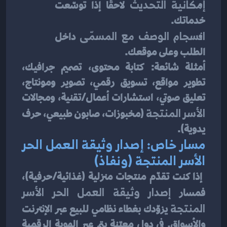
إمكانية التحديث
 لاحقًا إذا توسّعت 
خدماتك.
انسجام الوصف مع المسمّى
 داخل 
الطلب وعلى موقعك.
أمثلة شائعة: كتابة محتوى، تصميم جرافيك، 
تطوير مواقع، تسويق رقمي، تصوير ومونتاج، 
تعليق صوتي، استشارات أعمال/تقنية، ومجالات 
الأسر المنتجة
 (مخبوزات، صابون طبيعي، حرف 
يدوية).
مسار خاص: إصدار وثيقة العمل الحر 
الأسر المنتجة (ونفاذ)
 إذا كنت تقدّم منتجات منزلية (غذائية/حرفية)، 
فمسار 
إصدار وثيقة العمل الحر الأسر 
المنتجة
 يزوّدك بغطاء نظامي للبيع عبر الإنترنت 
والأسواق. في دول معيّنة يتم عبر الهوية الرقمية 