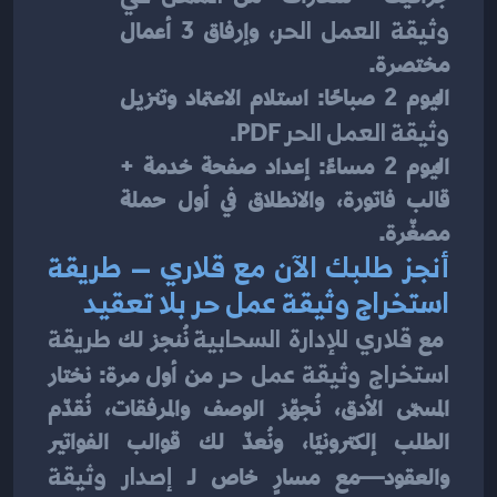
وثيقة العمل الحر
، وإرفاق 3 أعمال 
مختصرة.
اليوم 2 صباحًا: استلام الاعتماد وتنزيل 
وثيقة العمل الحر
 PDF.
اليوم 2 مساءً: إعداد صفحة خدمة + 
قالب فاتورة، والانطلاق في أول حملة 
مصغّرة.
أنجز طلبك الآن مع قلاري — طريقة 
استخراج وثيقة عمل حر بلا تعقيد
 مع 
قلاري للإدارة السحابية
 نُنجز لك 
طريقة 
استخراج وثيقة عمل حر
 من أول مرة: نختار 
المسمّى الأدق، نُجهّز الوصف والمرفقات، نُقدّم 
الطلب إلكترونيًا، ونُعدّ لك قوالب الفواتير 
والعقود—مع مسارٍ خاص لـ 
إصدار وثيقة 