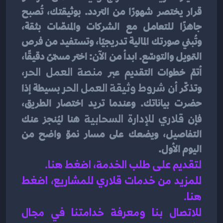
قرار يختصر شهورًا من التردد. بوثيقتك، تُصبح 
جاهزًا للتعامل مع الشركات والمنصّات بثقة، 
وتُبني صورتك المالية تدريجيًا، وتستفيد من فرص 
التمويل والتوسّع. ابدأ من الآن: اختر مسمّىً دقيقًا، 
أتمّ خطوات التقديم عبر 
منصة العمل الحر
، 
وتذكّر أن 
شروط وثيقة العمل الحر
 بسيطة إذا 
حضرت بياناتك. وعندما تريد اختصار الطريق، 
فإن 
قلاري للإدارة السحابية
 هنا ليُنجز عنك 
التفاصيل، ويضعك على مسار نموّ واضح من 
اليوم الأول.
لتقديم على طلب الخدمة، اضغط هنا.
للمزيد من خدمات قلاري للمشاريع، اضغط 
هنا.
للاتصال بنا ومعرفة خدامتنا في مجال 