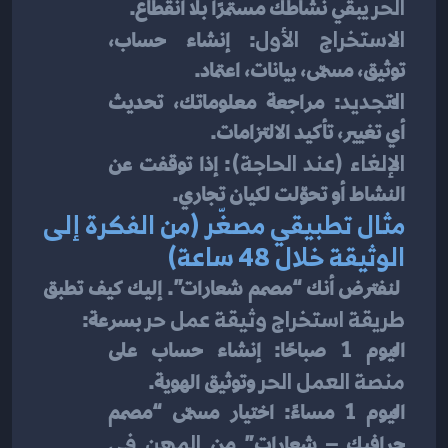
الحر
 يبقي نشاطك مستمرًا بلا انقطاع.
الاستخراج الأول
: إنشاء حساب، 
توثيق، مسمّى، بيانات، اعتماد.
التجديد
: مراجعة معلوماتك، تحديث 
أي تغيير، تأكيد الالتزامات.
الإلغاء (عند الحاجة)
: إذا توقفت عن 
النشاط أو تحوّلت لكيان تجاري.
مثال تطبيقي مصغّر (من الفكرة إلى 
الوثيقة خلال 48 ساعة)
 لنفترض أنك “مصمم شعارات”. إليك كيف تطبق 
طريقة استخراج وثيقة عمل حر
 بسرعة:
اليوم 1 صباحًا: إنشاء حساب على 
منصة العمل الحر
 وتوثيق الهوية.
اليوم 1 مساءً: اختيار مسمّى “مصمم 
جرافيك – شعارات” من 
المهن في 