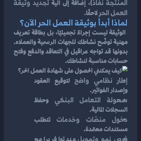
المنتجة نفاذ
)، إضافةً إلى آلية 
تجديد وثيقة 
العمل الحر
 لاحقًا.
لماذا أبدأ بوثيقة العمل الحر الآن؟
 الوثيقة ليست إجراءً تجميليًا، بل بطاقة تعريف 
مهنية توضّح نشاطك للجهات الرسمية والعملاء. 
بدونها قد تواجه عراقيل في التعاقد والدفع وفتح 
حسابات مناسبة لنشاطك.
إطار نظامي واضح
 لتوقيع العقود 
وإصدار الفواتير.
سهولة التعامل البنكي
 وحفظ 
السجلات المالية.
دخول منصّات وخدمات
 تتطلب 
مستندات معتمدة.
فرص نمو وتمويل
 عند توافر برامج 