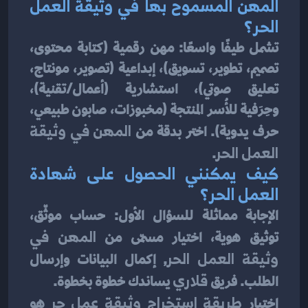
المهن المسموح بها في وثيقة العمل 
الحر؟
تشمل طيفًا واسعًا: مهن رقمية (كتابة محتوى، 
تصميم، تطوير، تسويق)، إبداعية (تصوير، مونتاج، 
تعليق صوتي)، استشارية (أعمال/تقنية)، 
وحِرَفية للأُسر المنتجة (مخبوزات، صابون طبيعي، 
حرف يدوية). اختر بدقة من 
المهن في وثيقة 
العمل الحر
.
كيف يمكنني الحصول على شهادة 
العمل الحر؟
الإجابة مماثلة للسؤال الأول: حساب موثّق، 
توثيق هوية، اختيار مسمّى من 
المهن في 
وثيقة العمل الحر
, إكمال البيانات وإرسال 
الطلب. فريق 
قلاري
 يساندك خطوة بخطوة.
اختيار 
طريقة استخراج وثيقة عمل حر
 هو 