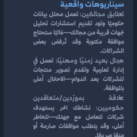
سيناريوهات واقعية
تطابق مجالكين:
 تعمل محلل بيانات 
حكوميًا وتود تقديم استشارات تحليل 
لجهات قريبة من مجالك—غالبًا ستحتاج 
موافقة مكتوبة وقد تُرفض بعض 
الشراكات.
مجال بعيد زمنيًا ومهنيًا:
 تعمل في 
إدارة تعليمية وتقدم تصوير منتجات 
للشركات بعد الدوام—الاحتمال أعلى 
بالموافقة.
علاقة بمورّدين/متعاقدين 
حكوميين:
 نشاطك الحر يستهدف 
شركات تتعامل مع جهتك—المخاطر 
أعلى، وقد يتطلب موافقات صارمة أو 
منعًا صريحًا.