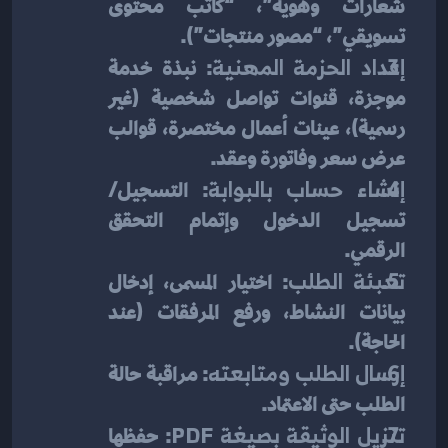
شعارات وهوية”، “كاتب محتوى 
تسويقي”، “مصور منتجات”).
إعداد الحزمة المهنية
: نبذة خدمة 
موجزة، قنوات تواصل شخصية (غير 
رسمية)، عينات أعمال مختصرة، قوالب 
عرض سعر وفاتورة وعقد.
إنشاء حساب بالبوابة
: التسجيل/
تسجيل الدخول وإتمام التحقق 
الرقمي.
تعبئة الطلب
: اختيار المسمى، إدخال 
بيانات النشاط، ورفع المرفقات (عند 
الحاجة).
إرسال الطلب ومتابعته
: مراقبة حالة 
الطلب حتى الاعتماد.
تنزيل الوثيقة بصيغة PDF
: حفظها 