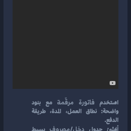
استخدم 
فاتورة مرقّمة
 مع بنود 
واضحة: نطاق العمل، المدة، طريقة 
الدفع.
أنشئ جدول 
دخل/مصروف
 بسيط 