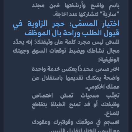
باسم واضح وأرشفتها ضمن مجلد 
“سارية” لتشاركها عند الحاجة.
اختيار المسمّى: حجر الزاوية في 
قبول الطلب وراحة بال الموظف
المسمّى ليس مجرد كلمة على وثيقتك؛ إنه يحدّد 
مجال نشاطك ويضبط توقعات السوق وجهتك 
الوظيفية:
اختر مسمى 
محددًا
 يعكس خدمة واحدة 
واضحة يمكنك تقديمها باستقلال عن 
عملك الحكومي.
تجنّب مسميات تمسّ اختصاص 
وظيفتك أو قد تمنح انطباعًا بتقاطع 
المصالح.
انسجم في موقعك وفواتيرك وعقودك 
مع المسمى المختار لتقليل اللبس.