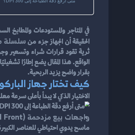
متى أرفع دقة الطباعة إلى 300 DPI؟
في المتاجر والمستودعات والمطابخ السح
سلسلة م
الحقيقة أن الجهاز جزء من 
بقرار واضح يزيد الربحية.
كيف تختار جهاز الباركو
الاختيار الذكي لا يبدأ بأعلى سرعة معلن
واجهات بيع مزدحمة (Retail Front):
ماسح يدوي احتياطي للعناصر الكبيرة