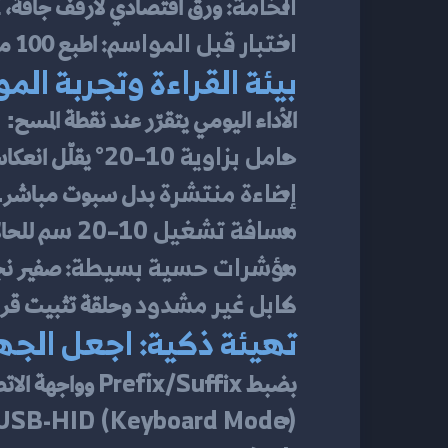
الخامة:
 ورق اقتصادي لأرفف جافة، PP/PE لبيئات رطبة/زيتية، وملصق غير لامع للأسطح اللامعة للحد من الوهج.
اختبار قبل المواسم:
 اطبع 100 ملصق متنوع وجربها فعليًا على جهازك وفي إضاءة موقعك الحقيقي.
بيئة القراءة وتجربة ال
الأداء اليومي يتقرّر عند نقطة المسح:
حامل بزاوية 10–20°
 يقلّل انعك
إضاءة منتشرة
 بدل سبوت مباشر.
مسافة تشغيل 10–20 سم
 للحا
مؤشرات حسية بسيطة:
 صفير ن
كابل غير مشدود
 وحلقة تثبيت قرب
تهيئة ذكية: اجعل الجه
Prefix/Suffix
بضبط 
 وواجهة الات
USB-HID (Keyboard Mode):