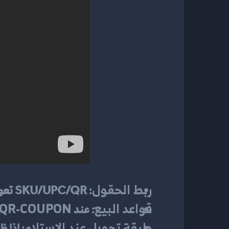
ربط الحقول:
 SKU/UPC/QR تعود لمنتج واحد دون تكرار.
قواعد البيع:
“QR-COUPON-”
 عند 
طبقة تحويل عند الاستلام:
 إذا ظهر 