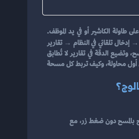
 باعتباره قطعة عتاد على طاولة الكاشير أو في يد الموظف. 
: ملصق مطبوع جيدًا → مسح سريع ودقيق → إدخال تلقائي في النظام → تقارير 
ثرية تقود قرارات شراء وتسعير وجرد. إذا اختلّ حلقة واحدة، تتحول السرعة إلى إعادة مسح، وتضيع الدقة في تقارير لا تُطابق 
الواقع. هذا المقال يضع إطارًا تشغيليًا متماسكًا: كيف تختار الجهاز، كيف تضمن ملصقًا يُقرأ من أول محاولة، وكيف تربط كل مسحة 
الوج؟
 يسمح بالمسح دون ضغط زر، مع 