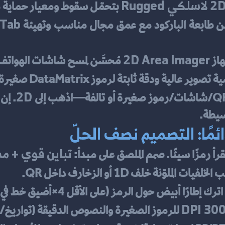
2 لاسلكي Rugged
 بتحمّل سقوط ومعيار حماية مرتفع (IP)، و
 Tab
ن طابعة الباركود مع عمق مجال مناسب وتهيئة 
2D Area Imager
از 
 مُحسَّن لمسح شاشات الهواتف 
 عالية ودقة ثابتة لرموز DataMatrix صغيرة على قوارير/أنابيب.
2D
. إن
مًا: التصميم نصف الحلّ
تباين قوي + م
يقرأ رمزًا سيئًا. صمم الملصق على مبدأ: 
ملوّنة خلف 1D أو الزخارف داخل QR.
 اترك إطارًا أبيض حول الرمز (على الأقل 4×أضيق خط في 1D، و4 خلايا في QR).
300 DP
 للرموز الصغيرة والنصوص الدقيقة (تواريخ/