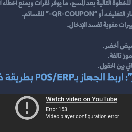
ي للخطوة التالية بعد المسح، ما يوفر نقرات ويمنع أخطاء ال
ييرات عفوية تفسد الإدخال.
ز بـPOS/ERP بطريقة ذكية