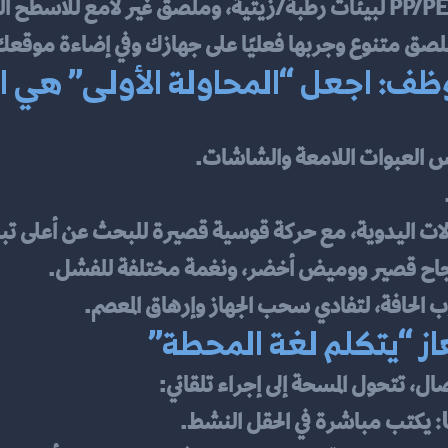
موظف: اجعل “المحاولة الأولى” هي ا
اس العبوات اللامعة والشاشات.
لات اليدوية، مع حركة قوسية قصيرة للبحث عن أعلى تبا
جاح قصير ووميض أخضر، ونغمة مختلفة للفشل.
 الحافة، لتفادي سحب الجهاز وإرهاق المعصم.
از “يتكلم لغة المحطة”
صال، تتحول المسحة إلى إجراء تلقائي:
 يكتب مباشرة في الحقل النشط.