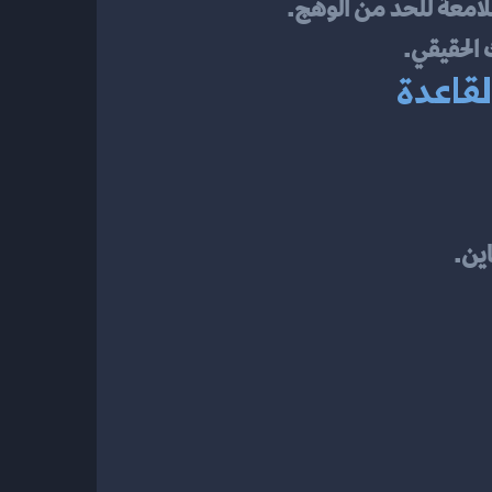
لقاعدة
ين.