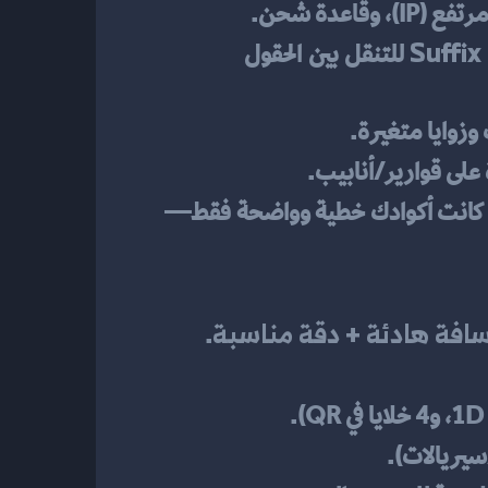
قاعدة شحن.
Suffix
 للتنقل بين الحقول 
وزوايا متغيرة.
 كانت أكوادك خطية وواضحة فقط—
سافة هادئة + دقة مناسبة
.
سيريالات).