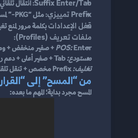
Suffix Enter/Tab:
 انتقال تلقائ
Prefix تمييزي:
 مثل “PKG-” لمسار التغليف، أو “QR-COUPON-” للقسائم.
قفل الإعدادات
 بكلمة مرور لمنع تغ
ملفات تعريف (Profiles):
 Enter + صفير منخفض + وميض أخضر.
POS:
مستودع:
 Tab + صفير أعلى + دعم رموز تالفة.
تغليف:
 Prefix مخصص + تنقل تلقائي بين الحقول.
من “المسح” إلى “القرار”: اربط الجها
المسح مجرد بداية؛ المهم ما بعده: