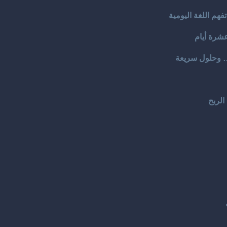
فهم اللغة اليومية
د… وحلول سريعة
الربح