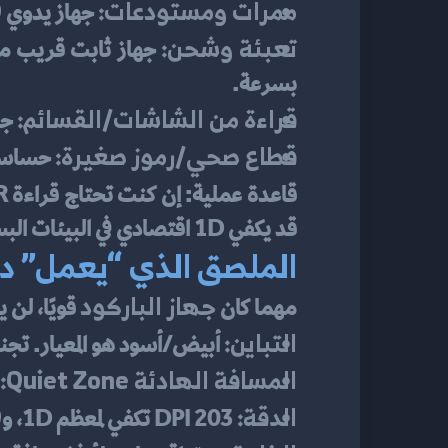
ممرات ومستودعات:
D
 جهاز يدوي 
تعبئة وشحن:
 جهاز ثابت قريب م
بسرعة.
قراءة من الشاشات/القسائم:
 جه
قطاع صحي/رموز صغيرة:
 حساسية تصوير
قاعدة عملية: إن كنت تحتاج قراءة QR/شاشات/رموز صغيرة أو تالفة—اذهب إلى 
قد يكفي 1D اقتصادي في البيئات البسيطة.
الملصق الذي “يعمل” دائ
جهاز الباركود
مهما كان 
 قويًا، لن 
التباين:
 أبيض/أسود هو المعيار. تجنب الخلفيات ال
المسافة الهادئة Quiet Zone:
الدقة:
I
 203 DPI تكفي لمعظم 1D، و