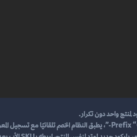
Prefix 
، يطبق النظام الخصم تلقائيًا مع تسجيل المعر
باركود جديد لمورّدٍ لنفس المنتج، اربطه بـSKU الأب بعد موافقة مسؤول.