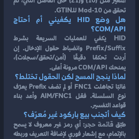
المتغير مثل (10) و(21) حتى الفاصل التالي، ثم 
تحقق من 
Mod-10
 للـGTIN.
هل وضع HID يكفيني أم أحتاج 
COM/API؟
HID يكفي للعمليات السريعة بشرط 
Prefix/Suffix
 وانضباط حقول الإدخال. إن 
أردت تحكمًا دقيقًا (أمن/تحقق/سجلات)، 
يمنحك 
COM/API
 مرونة أعلى.
لماذا ينجح المسح لكن الحقول تختلط؟
غالبًا تجاهلت 
FNC1
 أو لم تضف Prefix يعرّف 
نوع السلسلة. فعّل AIM/FNC1 وأعد بناء 
قواعد التفسير.
كيف أتجنب بيع باركود غير مُعرّف؟
طبّق 
قائمة حجر
: أي رمز غير معروف لا يسمح 
بالإتمام، مع إشعار فوري لإضافة التعريف وربطه 