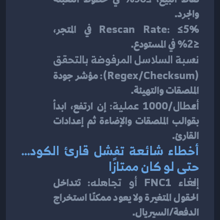
والجرد.
Rescan Rate:
 ≤5% في المتجر، 
≤2% في المستودع.
نسبة السلاسل المرفوضة بالتحقق 
(Regex/Checksum):
 مؤشر جودة 
الملصقات والتهيئة.
أعطال/1000 عملية:
 إن ارتفع، ابدأ 
بقوالب الملصقات والإضاءة ثم إعدادات 
القارئ.
أخطاء شائعة تفشل قارئ الكود… 
حتى لو كان ممتازًا
إلغاء FNC1 أو تجاهله:
 تتداخل 
الحقول المتغيرة ولا يعود ممكنًا استخراج 
الدفعة/السيريال.