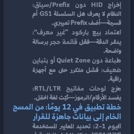
إخراج HID دون Prefix/سياق:
النظام لا يعرف هل السلسلة GS1 أم 
قسيمة—أضف Prefix تمييزي.
اعتماد بيع باركود “غير معرف”:
يدمّر الدقة—فعّل 
قائمة حجر
 برسالة 
واضحة.
طباعة دون Quiet Zone أو بتباين 
ضعيف:
 فشل متكرر حتى مع أجهزة 
راقية.
مزج لوحات مفاتيح RTL/LTR:
يفسد الأرقام/الرموز—ثبّت لغة الحقل.
خطة تطبيق في 12 يومًا: من المسح 
الخام إلى بيانات جاهزة للقرار
اليوم 1–2:
 تحديد المعايير المستخدمة 