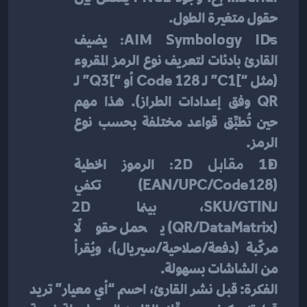
حقول متغيرة الطول.
AIM Symbology IDs:
 يضيف 
القارئ بادئات لتعريف نوع الرمز المقروء 
(مثل “]C1” لـ Code 128 أو “]Q3” لـ 
QR وفق إعدادات الطراز). هذا مهم 
حين تُطبِّق قواعد مختلفة بحسب نوع 
الرمز.
1D مقابل 2D:
 الرموز الخطية 
(EAN/UPC/Code128) تكفي 
لـSKU/GTIN، بينما 
2D
(QR/DataMatrix) يحمل حقولًا 
مركّبة (دفعة/صلاحية/سيريال)، ويُقرأ 
من الشاشات بسهولة.
الفكرة: قبل نشر القارئ، احسم “أي معيار” تريد 