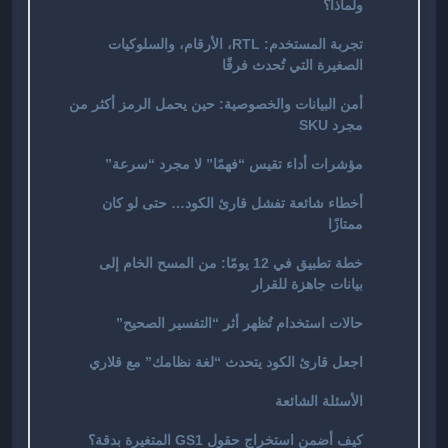
ولماذا؟
تجربة المستخدم: RTL، الأرقام، والسلوكيات
الصغيرة التي تُحدث فرقًا
أمن البيانات والخصوصية: حين يحمل الرمز أكثر من
مجرد SKU
مؤشرات أداء تقيس “فهمًا” لا مجرد “سرعة”
أخطاء شائعة تفشل قارئ الكود… حتى لو كان
ممتازًا
خطة تطبيق في 12 يومًا: من المسح الخام إلى
بيانات جاهزة للقرار
حالات استخدام تُظهر أثر “التفسير الصحيح”
اجعل قارئ الكود يتحدث “لغة نظامك” مع قلاري
الأسئلة الشائعة
كيف أضمن استخراج حقول GS1 المتغيرة بدقة؟