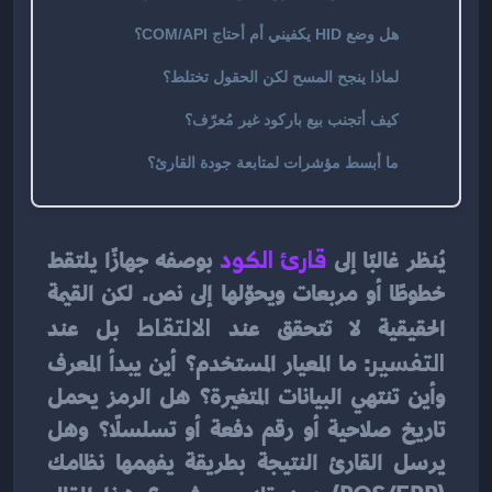
هل وضع HID يكفيني أم أحتاج COM/API؟
لماذا ينجح المسح لكن الحقول تختلط؟
كيف أتجنب بيع باركود غير مُعرّف؟
ما أبسط مؤشرات لمتابعة جودة القارئ؟
يُنظر غالبًا إلى 
قارئ الكود
 بوصفه جهازًا يلتقط 
خطوطًا أو مربعات ويحوّلها إلى نص. لكن القيمة 
الحقيقية لا تتحقق عند 
الالتقاط
 بل عند 
التفسير
: ما المعيار المستخدم؟ أين يبدأ المعرف 
وأين تنتهي البيانات المتغيرة؟ هل الرمز يحمل 
تاريخ صلاحية أو رقم دفعة أو تسلسلًا؟ وهل 
يرسل القارئ النتيجة بطريقة يفهمها نظامك 