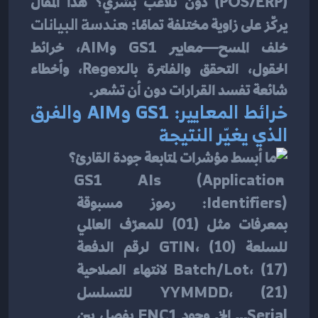
(POS/ERP) دون تلاعب بشري؟ هذا المقال 
يركّز على زاوية مختلفة تمامًا: 
هندسة البيانات
خلف المسح—معايير 
GS1
 و
AIM
، خرائط 
الحقول، التحقق والفلترة بالـRegex، وأخطاء 
شائعة تفسد القرارات دون أن تشعر.
خرائط المعايير: GS1 وAIM والفرق 
الذي يغيّر النتيجة
GS1 AIs (Application 
Identifiers):
 رموز مسبوقة 
بمعرفات مثل (01) للمعرّف العالمي 
للسلعة 
، (10) لرقم الدفعة 
GTIN
، (17) لانتهاء الصلاحية 
Batch/Lot
، (21) للتسلسل 
YYMMDD
Serial
… إلخ. وجود 
FNC1
 يفصل بين 