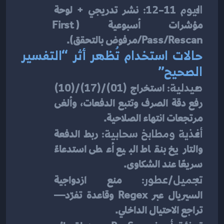
اليوم 11–12:
 نشر تدريجي + لوحة 
مؤشرات أسبوعية (First 
Pass/Rescan/مرفوض بالتحقق).
حالات استخدام تُظهر أثر “التفسير 
الصحيح”
صيدلية:
 استخراج 
(01)/(17)/(10)
رفع دقة الصرف وتتبع الدفعات، وألغى 
مرتجعات انتهاء الصلاحية.
أغذية ومطابخ سحابية:
 ربط الدفعة 
والتاريخ بنقاط البيع أعطى استدعاءً 
سريعًا عند الشكاوى.
تجميل/عطور:
 منع ازدواجية 
السيريال عبر Regex وقاعدة تفرّد—
تراجع الاحتيال الداخلي.