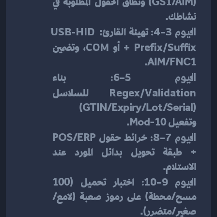
(GS1/AIM) ونطاق الحقول المطلوبة في 
نشاطك.
اليوم 3–4:
 تهيئة القارئ: 
USB-HID 
+ Prefix/Suffix
 أو 
COM
، وتضمين 
AIM/FNC1.
اليوم 5–6:
 بناء 
Regex/Validation
 للسلاسل 
(GTIN/Expiry/Lot/Serial) 
وتفعيل Mod-10.
اليوم 7–8:
 خرائط حقول POS/ERP 
+ طبقة تحويل بدائل المورد عند 
الاستلام.
اليوم 9–10:
 اختبار تحميل (100 
مسح/محطة) على رموز صعبة (لامع/
صغير/متضرر).