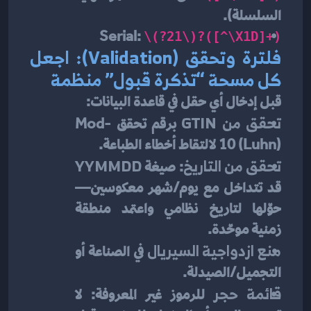
السلسلة).
Serial: 
\(?21\)?([^\x1D]+)
فلترة وتحقق (Validation): اجعل 
كل مسحة “تذكرة قبول” منظمة
قبل إدخال أي حقل في قاعدة البيانات:
تحقق من GTIN
 برقم تحقق Mod-
10 (Luhn) لالتقاط أخطاء الطباعة.
تحقق من التاريخ
: صيغة 
YYMMDD
قد تتداخل مع يوم/شهر معكوسين—
حوّلها لتاريخ نظامي واعتمد منطقة 
زمنية موحّدة.
منع ازدواجية السيريال
 في الصناعة أو 
التجميل/الصيدلة.
قائمة حجر
 للرموز غير المعروفة: لا 