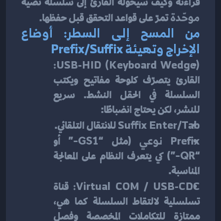
قراءته وكيف سيحوِّله القارئ إلى سلسلة نصية 
موحّدة
 تمرّ على قواعد التحقق قبل حفظها.
من المسح إلى السطر: أوضاع 
الإخراج وتهيئة Prefix/Suffix
USB-HID (Keyboard Wedge):
القارئ يتصرّف كلوحة مفاتيح ويكتب 
السلسلة في الحقل النشط. سريع 
للنشر، لكن يحتاج انضباطًا:
Suffix Enter/Tab
 للانتقال التلقائي.
Prefix نوعي
 (مثل “GS1-” أو 
“QR-”) كي يتعرف النظام على المعالجة 
المناسبة.
Virtual COM / USB-CDC:
 قناة 
تسلسلية لالتقاط السلسلة كما هي، 
ممتازة للتكاملات المخصصة وفصل 