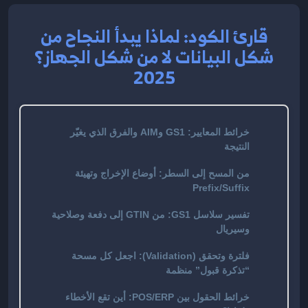
قارئ الكود: لماذا يبدأ النجاح من
شكل البيانات لا من شكل الجهاز؟
2025
خرائط المعايير: GS1 وAIM والفرق الذي يغيّر
النتيجة
من المسح إلى السطر: أوضاع الإخراج وتهيئة
Prefix/Suffix
تفسير سلاسل GS1: من GTIN إلى دفعة وصلاحية
وسيريال
فلترة وتحقق (Validation): اجعل كل مسحة
“تذكرة قبول” منظمة
خرائط الحقول بين POS/ERP: أين تقع الأخطاء