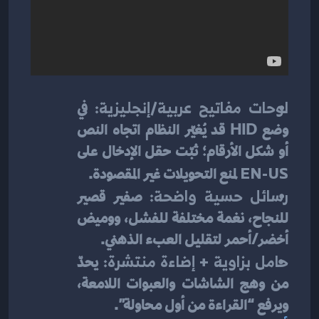
لوحات مفاتيح عربية/إنجليزية:
 في 
وضع HID قد يُغيّر النظام اتجاه النص 
أو شكل الأرقام؛ ثبّت حقل الإدخال على 
EN-US
 لمنع التحويلات غير المقصودة.
رسائل حسية واضحة:
 صفير قصير 
للنجاح، نغمة مختلفة للفشل، ووميض 
أخضر/أحمر لتقليل العبء الذهني.
حامل بزاوية + إضاءة منتشرة:
 يحدّ 
من وهج الشاشات والعبوات اللامعة، 
ويرفع “القراءة من أول محاولة”.