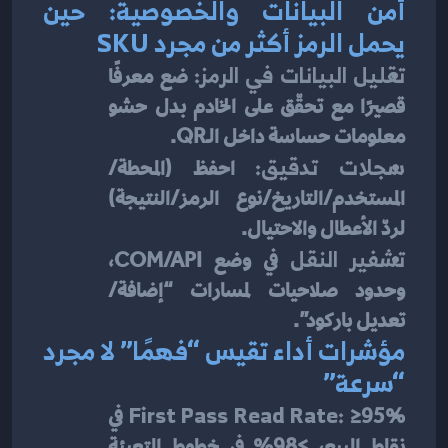
أمن البيانات والخصوصية: حين 
يحمل الرمز أكثر من مجرد SKU
تقليل البيانات في الرمز:
 ضع معرفًا 
قصيرًا مع تحقّق على الخادم بدل حشو 
معلومات حساسة داخل الـQR.
سجلات تدقيق:
 احفظ (المحطة/
المستخدم/التاريخ/نوع الرمز/النتيجة) 
لردّ الأعطال والاحتيال.
تشفير النقل
 في وضع COM/API، 
وحدود صلاحيات لمسارات “إضافة/
تعديل باركود”.
مؤشرات أداء تقيس “فهمًا” لا مجرد 
“سرعة”
First Pass Read Rate:
 ≥95% في 
نقاط البيع، ≥98% في خطوط التعبئة 