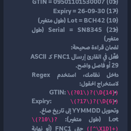
(01) GTIN = 09501101530007
(17) Expiry = 26-09-30
(10) Lot = BCH42
 (طول متغير)
(21) Serial = SN8345
 (طول 
متغير)
لضمان قراءة صحيحة:
فعِّل في القارئ 
إرسال FNC1
 كـ ASCII 
29 أو فاصل واضح.
داخل نظامك، استخدم 
Regex
لاستخراج الحقول:
GTIN: 
\(?01\)?(\d{14})
Expiry: 
\(?17\)?(\d{6})
وتحويل 
YYMMDD
 إلى تاريخ صالح.
Lot (طول متغير): 
\(?10\)?
 حتى 
FNC1
 (أو نهاية 
([^\x1D]+)