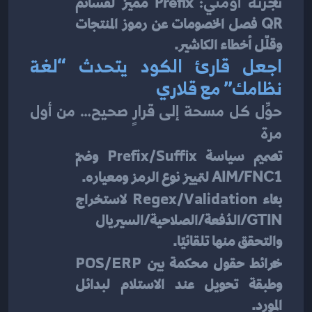
تجزئة أومني:
 Prefix مميز لقسائم 
QR فصل الخصومات عن رموز المنتجات 
وقلّل أخطاء الكاشير.
اجعل قارئ الكود يتحدث “لغة 
نظامك” مع قلاري
حوِّل كل مسحة إلى قرارٍ صحيح… من أول 
مرة
تصميم سياسة 
Prefix/Suffix
 وضمّ 
AIM/FNC1 لتمييز نوع الرمز ومعياره.
بناء 
Regex/Validation
 لاستخراج 
GTIN/الدُفعة/الصلاحية/السيريال 
والتحقق منها تلقائيًا.
خرائط حقول محكمة بين 
POS/ERP
وطبقة تحويل عند الاستلام لبدائل 
المورد.