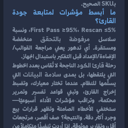
بـSKU الصحيح.
ما أبسط مؤشرات لمتابعة جودة 
القارئ؟
Rescan ≤5%
، 
First Pass ≥95%
، ونسبة 
سلاسل 
مرفوضة بالتحقق
 منخفضة 
ومستقرة. أي تدهور يعني مراجعة القوالب/
الإضاءة/الإعداد قبل التفكير باستبدال الجهاز.
رحلة 
قارئ الكود
 الناجحة لا تُقاس بعدد الخطوط 
التي يلتقطها، بل بمدى 
سلامة البيانات
 التي 
يسلّمها للنظام. عندما تختار معيارك، وتضبط 
إخراج القارئ، وتبني قواعد تفسير وتمرير 
محكمة، وتراقب مؤشرات الأداء أسبوعيًا—
ستختفي الأخطاء الصامتة وتظهر قرارات بيع 
وجرد أكثر دقة. والنتيجة؟ صف أقصر، مرتجعات 
أقل، وتقارير موثوقة. إذا أردت تنفيذًا متكاملًا من 