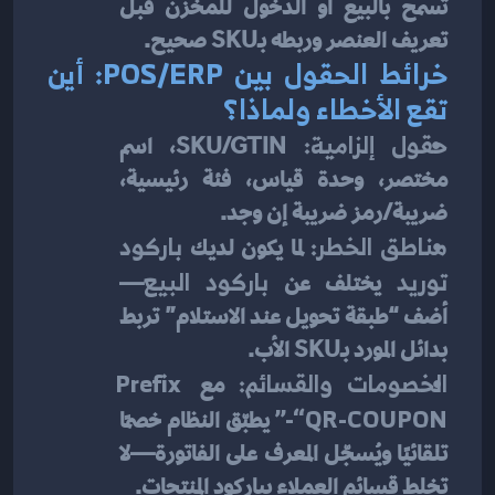
تسمح بالبيع أو الدخول للمخزن قبل 
تعريف العنصر وربطه بـSKU صحيح.
خرائط الحقول بين POS/ERP: أين 
تقع الأخطاء ولماذا؟
حقول إلزامية:
 SKU/GTIN، اسم 
مختصر، وحدة قياس، فئة رئيسية، 
ضريبة/رمز ضريبة إن وجد.
مناطق الخطر:
 لما يكون لديك 
باركود 
توريد
 يختلف عن 
باركود البيع
—
أضف “طبقة تحويل عند الاستلام” تربط 
بدائل المورد بـSKU الأب.
الخصومات والقسائم:
 مع 
Prefix 
“QR-COUPON-”
 يطبّق النظام خصمًا 
تلقائيًا ويُسجّل المعرف على الفاتورة—لا 
تخلط قسائم العملاء بباركود المنتجات.