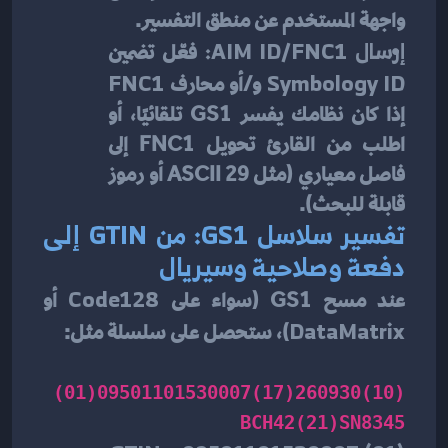
واجهة المستخدم عن منطق التفسير.
إرسال AIM ID/FNC1:
 فعّل تضمين 
Symbology ID
 و/أو محارف 
FNC1
إذا كان نظامك يفسر GS1 تلقائيًا، أو 
اطلب من القارئ تحويل FNC1 إلى 
فاصل معياري (مثل ASCII 29 أو رموز 
قابلة للبحث).
تفسير سلاسل GS1: من GTIN إلى 
دفعة وصلاحية وسيريال
عند مسح GS1 (سواء على 
Code128
 أو 
DataMatrix
)، ستحصل على سلسلة مثل:
(01)09501101530007(17)260930(10)
BCH42(21)SN8345