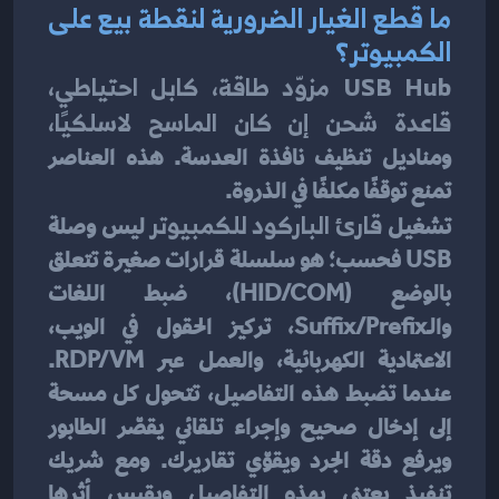
ما قطع الغيار الضرورية لنقطة بيع على 
الكمبيوتر؟
USB Hub مزوّد طاقة، كابل احتياطي، 
قاعدة شحن إن كان الماسح لاسلكيًا،
ومناديل تنظيف نافذة العدسة. هذه العناصر 
تمنع توقفًا مكلفًا في الذروة.
تشغيل 
قارئ الباركود للكمبيوتر
 ليس وصلة 
USB فحسب؛ هو سلسلة قرارات صغيرة تتعلق 
بالوضع (HID/COM)، ضبط اللغات 
والـSuffix/Prefix، تركيز الحقول في الويب، 
الاعتمادية الكهربائية، والعمل عبر RDP/VM. 
عندما تضبط هذه التفاصيل، تتحول كل مسحة 
إلى إدخال صحيح وإجراء تلقائي يقصّر الطابور 
ويرفع دقة الجرد ويقوّي تقاريرك. ومع شريك 
تنفيذٍ يعتني بهذه التفاصيل ويقيس أثرها 