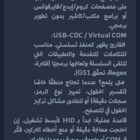
على متصفحات كروم/إيدج/فايرفوكس 
أو برامج مكتب/كاشير بدون تطوير 
برمجي.
USB-CDC / Virtual COM:
 القارئ يظهر كمنفذ تسلسلي. مناسب 
للتكاملات المتقدمة والتطبيقات التي 
تتلقى السلسلة وتعالجها برمجيًا (فلترة، 
Regex، تحقّق GS1).
 متى يلمع؟ عندما تحتاج منطقًا خاصًا 
(تقسيم الحقول، تمييز نوع الرمز، 
سجلات دقيقة) أو تتفادى مشاكل تركيز 
الحقول في المتصفح.
قاعدة عملية: ابدأ بـ 
HID
 لأبسط تشغيل. إن 
احتجت معالجة دقيقة أو منع أخطاء التركيز، فكّر 
COM