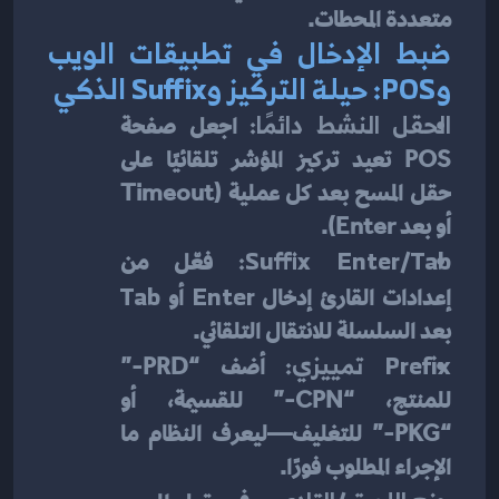
متعددة المحطات.
ضبط الإدخال في تطبيقات الويب 
وPOS: حيلة التركيز وSuffix الذكي
الحقل النشط دائمًا:
 اجعل صفحة 
POS تعيد تركيز المؤشر تلقائيًا على 
حقل المسح بعد كل عملية (Timeout 
أو بعد Enter).
Suffix Enter/Tab:
 فعّل من 
إعدادات القارئ إدخال 
Enter
 أو 
Tab
بعد السلسلة للانتقال التلقائي.
Prefix تمييزي:
 أضف “PRD-” 
للمنتج، “CPN-” للقسيمة، أو 
“PKG-” للتغليف—ليعرف النظام ما 
الإجراء المطلوب فورًا.