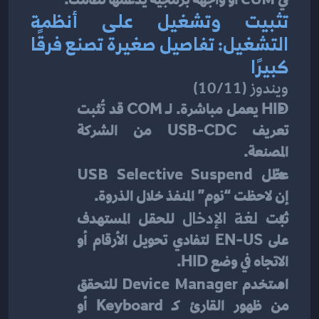
في 
 أو واجهة برمجية يدعمها نظامك.
تثبيت وتشغيل على أنظمة 
التشغيل: تفاصيل صغيرة تصنع فرقًا 
كبيرًا
ويندوز (10/11)
HID يعمل مباشرة. لــ COM قد تُثبت 
تعريف USB-CDC من الشركة 
المصنعة.
عطّل 
USB Selective Suspend
إن لاحظت “نوم” المنفذ خلال الذروة.
ثبّت 
لغة الإدخال
 للحقل المستهدف 
على EN-US لتفادي تحويل الأرقام أو 
الاتجاه في وضع HID.
استخدم 
Device Manager
 للتحقق 
من ظهور القارئ كـ Keyboard أو 