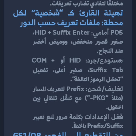
مختلفًا لتفادي تضارب تعريفات.
تهيئة القارئ كـ “شخصية” لكل 
محطة: ملفات تعريف حسب الدور
POS أمامي:
 HID + 
Suffix Enter
، 
صفير قصير منخفض، ووميض أخضر 
عند النجاح.
مستودع/جرد:
 HID أو COM + 
Suffix Tab
، صفير أعلى، تفعيل 
“تحمّل الرموز التالفة”.
تغليف/شحن:
Prefix
 لتعريف المسار 
(مثلاً “PKG-”) مع تنقّل تلقائي بين 
الحقول.
قفل الإعدادات
 بكلمة مرور لمنع تغيير 
Prefix/Suffix بالخطأ.
من التقطيع إلى الفهم: GS1/QR 