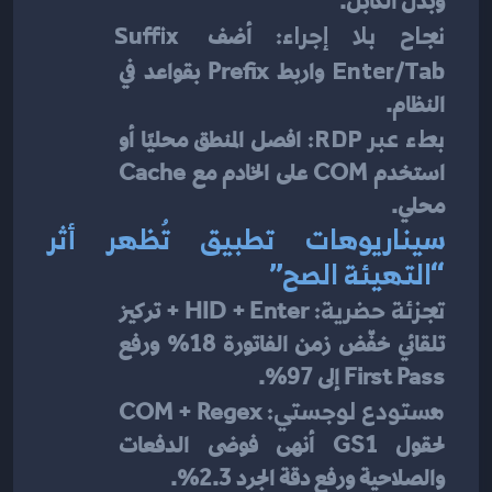
وبدّل الكابل.
نجاح بلا إجراء:
 أضف 
Suffix 
Enter/Tab
 واربط Prefix بقواعد في 
النظام.
بطء عبر RDP:
 افصل المنطق محليًا أو 
استخدم COM على الخادم مع Cache 
محلي.
سيناريوهات تطبيق تُظهر أثر 
“التهيئة الصح”
تجزئة حضرية:
 HID + Enter + تركيز 
تلقائي خفّض زمن الفاتورة 18% ورفع 
First Pass إلى 97%.
مستودع لوجستي:
 COM + Regex 
لحقول GS1 أنهى فوضى الدفعات 
والصلاحية ورفع دقة الجرد 2.3%.