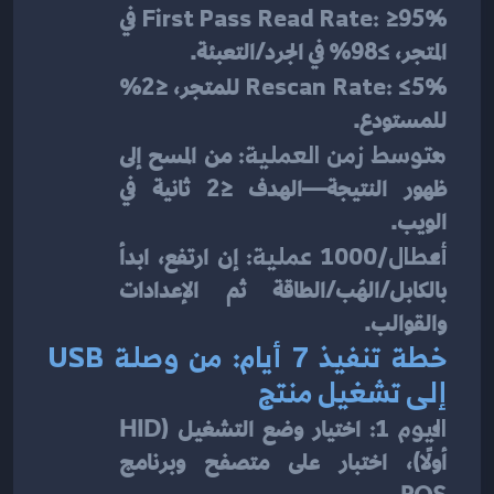
First Pass Read Rate:
 ≥95% في 
المتجر، ≥98% في الجرد/التعبئة.
Rescan Rate:
 ≤5% للمتجر، ≤2% 
للمستودع.
متوسط زمن العملية:
 من المسح إلى 
ظهور النتيجة—الهدف ≤2 ثانية في 
الويب.
أعطال/1000 عملية:
 إن ارتفع، ابدأ 
بالكابل/الهُب/الطاقة ثم الإعدادات 
والقوالب.
خطة تنفيذ 7 أيام: من وصلة USB 
إلى تشغيل منتج
اليوم 1:
 اختيار وضع التشغيل (HID 
أولًا)، اختبار على متصفح وبرنامج 