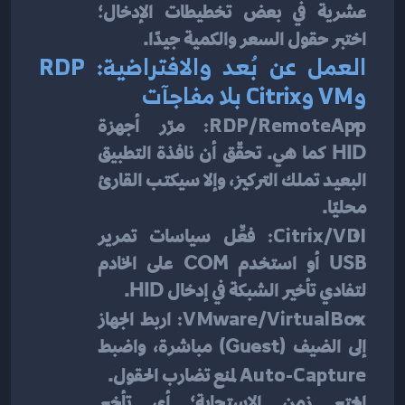
عشرية في بعض تخطيطات الإدخال؛ 
اختبر حقول السعر والكمية جيدًا.
العمل عن بُعد والافتراضية: RDP 
وVM وCitrix بلا مفاجآت
RDP/RemoteApp:
 مرّر أجهزة 
HID كما هي. تحقّق أن نافذة التطبيق 
البعيد تملك التركيز، وإلا سيكتب القارئ 
محليًا.
Citrix/VDI:
 فعِّل سياسات تمرير 
USB أو استخدم COM على الخادم 
لتفادي تأخير الشبكة في إدخال HID.
VMware/VirtualBox:
 اربط الجهاز 
إلى الضيف (Guest) مباشرة، واضبط 
Auto-Capture
 لمنع تضارب الحقول.
اختبر زمن الاستجابة؛ أي تأخير 