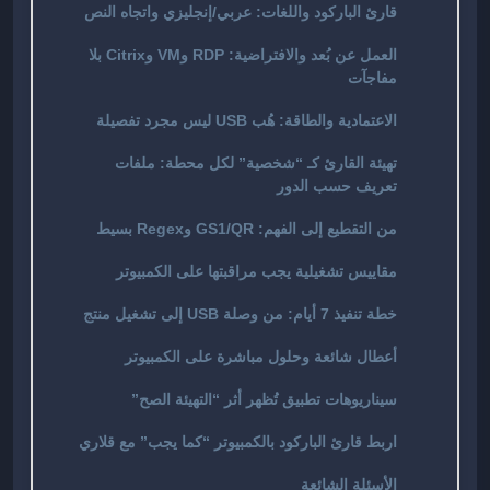
قارئ الباركود واللغات: عربي/إنجليزي واتجاه النص
العمل عن بُعد والافتراضية: RDP وVM وCitrix بلا
مفاجآت
الاعتمادية والطاقة: هُب USB ليس مجرد تفصيلة
تهيئة القارئ كـ “شخصية” لكل محطة: ملفات
تعريف حسب الدور
من التقطيع إلى الفهم: GS1/QR وRegex بسيط
مقاييس تشغيلية يجب مراقبتها على الكمبيوتر
خطة تنفيذ 7 أيام: من وصلة USB إلى تشغيل منتج
أعطال شائعة وحلول مباشرة على الكمبيوتر
سيناريوهات تطبيق تُظهر أثر “التهيئة الصح”
اربط قارئ الباركود بالكمبيوتر “كما يجب” مع قلاري
الأسئلة الشائعة