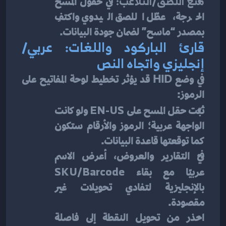
منع اللصق/التلاعب:
 في حقول المسح 
الحرجة، عطّل اللصق اليدوي واكتفِ 
بمصدر “ماسح” لضمان جودة البيانات.
قارئ الباركود واللغات: عربي/
إنجليزي واتجاه النص
في وضع HID قد يؤثر تخطيط لوحة المفاتيح على 
الرموز:
ثبّت حقل المسح على 
EN-US
 ولو كانت 
الواجهة عربية؛ الرموز والأرقام ستكون 
كما توقعتها قاعدة البيانات.
في التقارير والعروض، أعرض الاسم 
عربيًا مع بقاء 
SKU/Barcode
بالإنجليزية لتفادي تحويلات غير 
مقصودة.
احذر من تحويل النقطة إلى فاصلة 