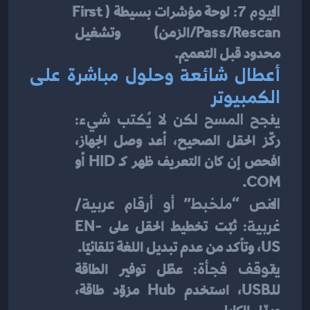
اليوم 7:
 لوحة مؤشرات بسيطة (First 
Pass/Rescan/الزمن) وتشغيل 
محدود قبل التعميم.
أعطال شائعة وحلول مباشرة على 
الكمبيوتر
ينجح المسح لكن لا يُكتب شيء:
ركّز الحقل الصحيح، أعد وصل الجهاز، 
افحص إن كان التعريف ظهر كـ HID أو 
COM.
النص “ملخبط” أو أرقام عربية/
غربية:
 ثبّت تخطيط الحقل على EN-
US، وتأكد من عدم تبديل اللغة تلقائيًا.
يتوقف فجأة:
 عطّل توفير الطاقة 
للـUSB، استخدم Hub مزوّد طاقة، 