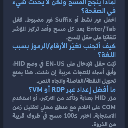
لماذا ينجح المسح ولكن لا يحدث شيء 
في الصفحة؟
الحقل غير نشط أو 
Suffix
 غير مضبوط. فعّل 
Enter/Tab
 بعد كل مسح وأعد تركيز المؤشر 
تلقائيًا على حقل المسح.
كيف أتجنب تغيّر الأرقام/الرموز بسبب 
اللغة؟
ثبّت حقل الإدخال على 
EN-US
 في وضع HID، 
وأبقِ أسماء المنتجات عربية إن شئت. هذا يمنع 
تحويل النقطة/الفاصلة واتجاه النص.
ما أفضل إعداد عبر RDP أو VM؟
مرّر HID بعناية وتأكد من التركيز، أو استخدم 
COM
 على الخادم مع منطق محلي لتقليل زمن 
الاستجابة. اختبر ≥100 مسح في ظروف قريبة 
من الذروة.