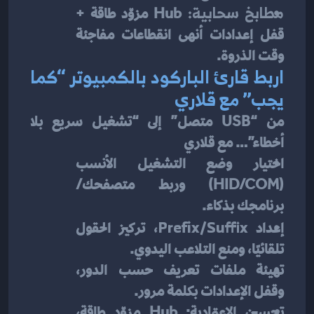
مطابخ سحابية:
 Hub مزوّد طاقة + 
قفل إعدادات أنهى انقطاعات مفاجئة 
وقت الذروة.
اربط قارئ الباركود بالكمبيوتر “كما 
يجب” مع قلاري
من “USB متصل” إلى “تشغيل سريع بلا 
أخطاء”… مع قلاري
اختيار وضع التشغيل الأنسب 
(HID/COM) وربط متصفحك/
برنامجك بذكاء.
إعداد 
Prefix/Suffix
، تركيز الحقول 
تلقائيًا، ومنع التلاعب اليدوي.
تهيئة ملفات تعريف حسب الدور، 
وقفل الإعدادات بكلمة مرور.
تحسين الاعتمادية: Hub مزوّد طاقة، 