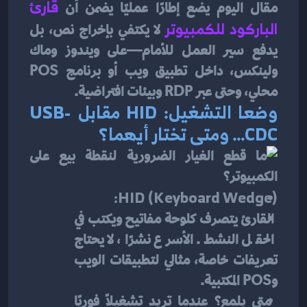
مقال اليوم يضع إطارًا عمليًا يضمن أن 
قارئ 
الباركود للكمبيوتر
 لا يكتفي بإخراج نص، بل 
يدفع سير العمل للأمام—على ويندوز وماك 
ولينكس، داخل تطبيق ويب أو برنامج POS 
محلي، وحتى عبر RDP وبيئات افتراضية.
وضعا التشغيل: HID مقابل USB-
CDC… ومتى تختار أيهما؟
HID (Keyboard Wedge):
 القارئ يتصرف كلوحة مفاتيح ويكتب في 
الحقل النشط. الأسرع نشرًا، لا يحتاج 
تعريفات خاصة، مثالي لتطبيقات الويب 
وPOS المكتبية.
 متى يلمع؟ عندما تريد تشغيلًا فوريًا 