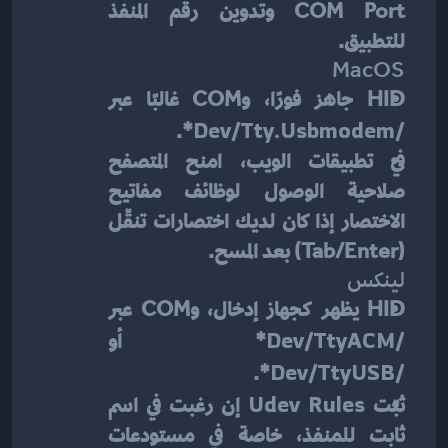
COM Port وتدوين رقم المنفذ 
للتطبيق.
MacOS
HID جاهز فورًا، وCOM غالبًا عبر 
*.
/dev/tty.usbmodem
في تطبيقات الويب، امنح المتصفح 
صلاحية الوصول لوظائف مفاتيح 
الاختصار إذا كان لديك اختصارات تنقّل 
(Tab/Enter) بعد المسح.
لينكس
HID يظهر كجهاز إدخال، وCOM عبر 
/dev/ttyACM
* أو 
*.
/dev/ttyUSB
ثبّت 
Udev Rules
 إن رغبت في اسم 
ثابت للمنفذ، خاصة في مستودعات 