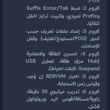
POS.
اليوم 2:
 ضبط 
Suffix Enter/Tab
و
Prefix
 تمييزي، وتثبيت تركيز الحقل 
تلقائيًا.
اليوم 3:
 إعداد ملفات تعريف حسب 
الدور (POS/مستودع/تغليف) وقفل 
الإعدادات.
اليوم 4:
 تحسين الطاقة والاعتمادية 
(Hub مزوّد طاقة، تعطيل USB 
Suspend، كابلات احتياط).
اليوم 5:
 اختبار RDP/VM إن وُجد، 
وقياس زمن الاستجابة.
اليوم 6:
 تدريب ميكروي 30 دقيقة: 
زاوية/مسافة/قوس اليد وبروتوكول 
فشل.