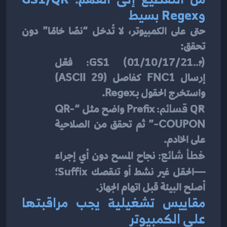
وRegex بسيط
حتى على الكمبيوتر، لا تُدخل “نصًا خامًا” دون 
تحقق:
GS1 (01/10/17/21…):
 فعّل 
إرسال FNC1 كفاصل (ASCII 29) 
واستخرج الحقول بـRegex.
QR قسائم:
 Prefix واضح مثل “QR-
COUPON-” ثم تحقق من الصلاحية 
على الخادم.
خطأ شائع:
 نجاح المسح دون أي إجراء
—الحقل غير نشط أو تنقصك 
Suffix
؛ 
أصلح البيئة قبل اتهام الجهاز.
مقاييس تشغيلية يجب مراقبتها 
على الكمبيوتر