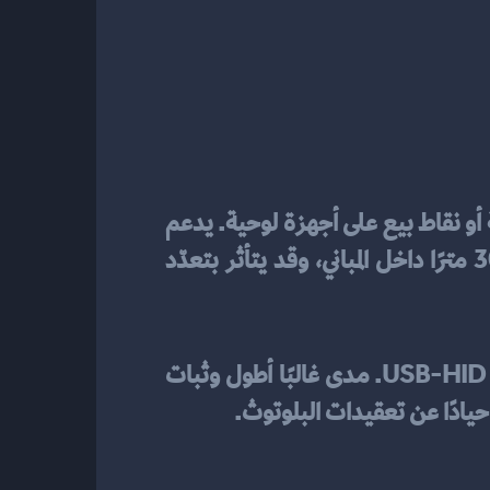
مناسب للاتصال المباشر بالحاسوب/التابلت/الهاتف. جيد عندما تعمل على تطبيقات محمولة أو نقاط بيع على أجهزة لوحية. يدعم 
تشفيرًا على مستوى البروتوكول ويتيح إعادة الاقتران بسهولة. المدى يتراوح عادةً بين 10–30 مترًا داخل المباني، وقد يتأثر بتعدّد 
 دون اقتران مع نظام التشغيل؛ تستقبل القاعدة الإشارة وتقدّمها للحاسوب كلوحة مفاتيح USB-HID. مدى غالبًا أطول وثبات 
ادًا عن تعقيدات البلوتوث.