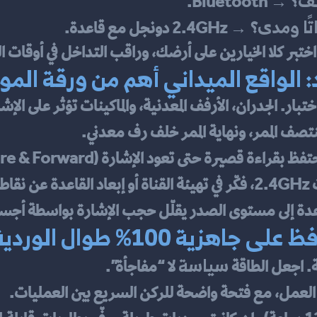
تف
؟ → Bluetooth.
تًا ومدى
؟ → 2.4GHz دونجل مع قاعدة.
: الواقع الميداني أهم من ورقة الم
تصف الممر، ونهاية الممر خلف رف معدني.
 بقراءة قصيرة حتى تعود الإشارة (Store & Forward).
اعدة إلى مستوى الصدر يقلّل حجب الإشارة بواسطة أجسا
زية 100% طوال الوردية؟
سياسة
 اجعل الطاقة 
 لا “مفاجأة”.
عمل، مع فتحة واضحة للركن السريع بين العمليات.