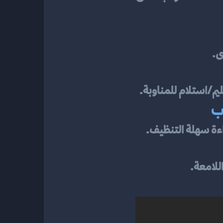
ى.
للامعة.