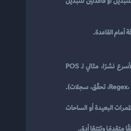
 (8–12 ساعة). إن كانت ورديات طويلة، وفّر بطاريات قابلة للتبديل أو قاعدتين للتبديل 
 أمام القاعدة.
 الماسح يكتب في الحقل النشط كما لو كان لوحة مفاتيح. الأسرع نشرًا، مثالي لـ POS 
 إرسال السلاسل كبيانات تسلسلية لمعالجة أعمق (Regex، GS1، تحقّق، سجلات). 
 تخزين المسحات عند فقد الاتصال ثم مزامنتها لاحقًا. مهم في الممرات البعيدة أو الساحات 
 متقدمًا وتتبّعًا أدق.