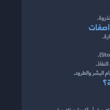
واصفات
م البشر والطرود.