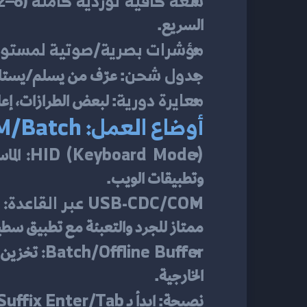
سعة كافية لوردية كاملة
السريع.
مؤشرات بصرية/صوتية لمستوى
جدول شحن
: عرّف من يسلم/يستلم 
معايرة دورية
: لبعض الطرازات، إعا
أوضاع العمل: HID/COM/Batch—اختر “لغة” سير عملك
HID (Keyboard Mode):
وتطبيقات الويب.
USB-CDC/COM عبر القاعدة:
ممتاز للجرد والتعبئة مع تطبيق سط
Batch/Offline Buffer:
الخارجية.
Suffix Enter/Tab
نصيحة: ابدأ بـ 