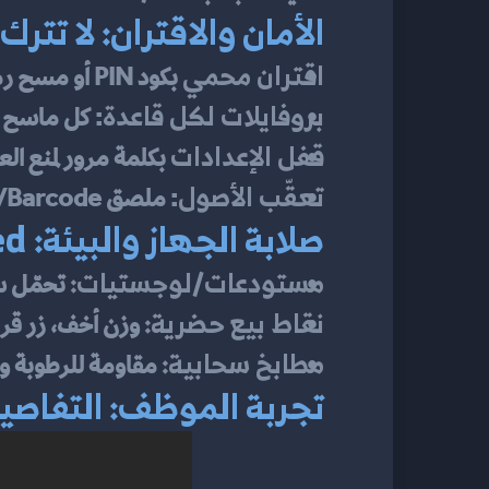
الأمان والاقتران: لا تترك
اقتران محمي
 بكود PIN أو مسح رمز اقتران خاص بالمحطة.
بروفايلات لكل قاعدة
: كل ماسح 
قفل الإعدادات
 بكلمة مرور لمنع العبث بـ Prefix/Suffix/
تعقّب الأصول
: ملصق QR/Barcode على جسم الماسح مرتبط برقم الأصل، مع سجل تسليم/استلام للمناوبة.
صلابة الجهاز والبيئة: Rugged حيث يلزم… وخفيف حيث يجب
مستودعات/لوجستيات:
 تحمّل سقوط 1.8–2.0 م، معيار حماية –IP67
نقاط بيع حضرية:
 وزن أخف، زر قر
مطابخ سحابية:
 مقاومة للرطوبة و
تجربة الموظف: التفاصي