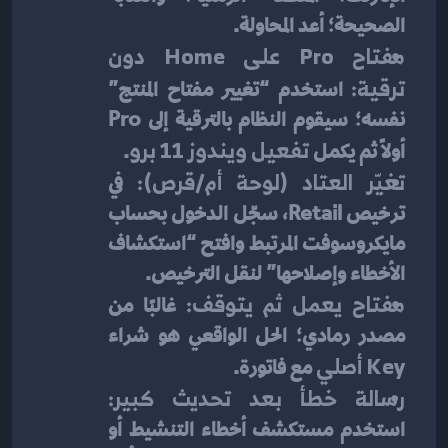
الصحيحة؛ أعد المحاولة.
مفتاح Pro على Home دون 
ترقية:
 استخدم “تغيير مفتاح المنتج” 
نفسه؛ سيقوم النظام بالترقية إلى Pro 
أولًا ثم يكمل 
تفعيل ويندوز 11 برو
.
تغيّر العتاد (لوحة أم/قرص):
 في 
ترخيص Retail، سجّل الدخول بحساب 
مايكروسوفت المرتبط وافتح “استكشاف 
الأخطاء وإصلاحها” لنقل الترخيص.
مفتاح يعمل ثم يتوقف:
 غالبًا من 
مصدر رمادي؛ الحل الواقعي هو شراء 
Key أصلي
 مع فاتورة.
رسالة خطأ بعد تحديث كبير:
استخدم مستكشف أخطاء التنشيط أو 