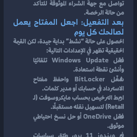
تواصل مع جهة الشراء الموثوقة للتأكد 
من حالة الرخصة.
بعد التفعيل: اجعل المفتاح يعمل 
لصالحك كل يوم
الحصول على حالة “نشط” بداية جيدة، لكن القيمة 
الحقيقية تظهر في الإعدادات التالية:
فعّل 
Windows Update
 تلقائيًا 
وأنشئ نقطة استعادة.
شغّل 
BitLocker
 واحفظ مفتاح 
الاسترداد في حسابك أو مدير كلمات.
اربط الترخيص بحساب مايكروسوفت (لـ 
Retail) لتسهيل نقله مستقبلًا.
فعّل 
OneDrive
 أو حل نسخ احتياطي 
موثوق.
في 
ويندوز 11 برو
، طبّق سياسات 