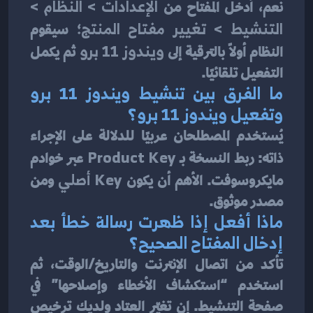
نعم، أدخل المفتاح من 
الإعدادات > النظام > 
التنشيط > تغيير مفتاح المنتج
؛ سيقوم 
النظام أولًا بالترقية إلى 
ويندوز 11 برو
 ثم يكمل 
التفعيل تلقائيًا.
ما الفرق بين 
تنشيط ويندوز 11 برو
و
تفعيل ويندوز 11 برو
؟
يُستخدم المصطلحان عربيًا للدلالة على الإجراء 
ذاته: ربط النسخة بـ 
Product Key
 عبر خوادم 
مايكروسوفت. الأهم أن يكون 
Key أصلي
 ومن 
مصدر موثوق.
ماذا أفعل إذا ظهرت رسالة خطأ بعد 
إدخال المفتاح الصحيح؟
تأكد من اتصال الإنترنت والتاريخ/الوقت، ثم 
استخدم “استكشاف الأخطاء وإصلاحها” في 
صفحة التنشيط. إن تغيّر العتاد ولديك ترخيص 