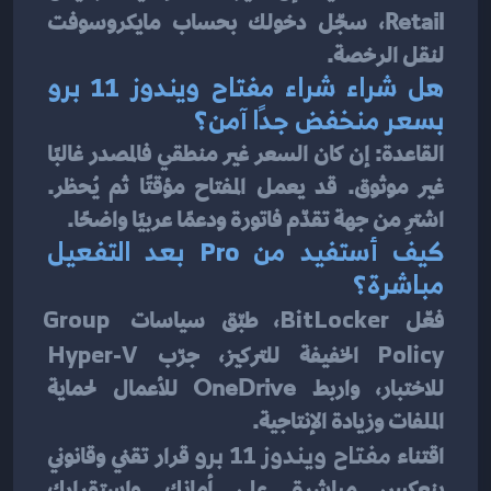
Retail، سجّل دخولك بحساب مايكروسوفت 
لنقل الرخصة.
هل شراء 
شراء مفتاح ويندوز 11 برو
بسعر منخفض جدًا آمن؟
القاعدة: إن كان السعر غير منطقي فالمصدر غالبًا 
غير موثوق. قد يعمل المفتاح مؤقتًا ثم يُحظر. 
اشترِ من جهة تقدّم فاتورة ودعمًا عربيًا واضحًا.
كيف أستفيد من Pro بعد التفعيل 
مباشرة؟
فعّل 
BitLocker
، طبّق سياسات 
Group 
Policy
 الخفيفة للتركيز، جرّب 
Hyper-V
للاختبار، واربط OneDrive للأعمال لحماية 
الملفات وزيادة الإنتاجية.
اقتناء 
مفتاح ويندوز 11 برو
 قرار تقني وقانوني 
ينعكس مباشرة على أمانك واستقرارك 