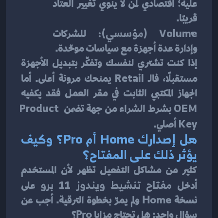
عليه؛ اقتصادي لمن لا ينوي تغيير العتاد 
قريبًا.
Volume (مؤسسي):
 للشركات 
وإدارة عدة أجهزة مع سياسات موحّدة.
إذا كنت تشتري لنفسك وتفكّر بتبديل الأجهزة 
مستقبلًا، فالـ 
Retail
 يمنحك مرونة أعلى. أما 
الجهاز المكتبي الثابت في مقر العمل فقد يكفيه 
OEM
 بشرط الشراء من جهة تضمن 
Product 
Key
 أصلي.
هل إصدارك Home أم Pro؟ وكيف 
يؤثر ذلك على المفتاح؟
كثير من مشاكل التفعيل تظهر لأن المستخدم 
أدخل 
مفتاح تنشيط ويندوز 11 برو
 على 
نسخة Home ولم يمرّ بخطوة الترقية. أجب عن 
سؤالٍ واحد: هل تحتاج مزايا Pro؟