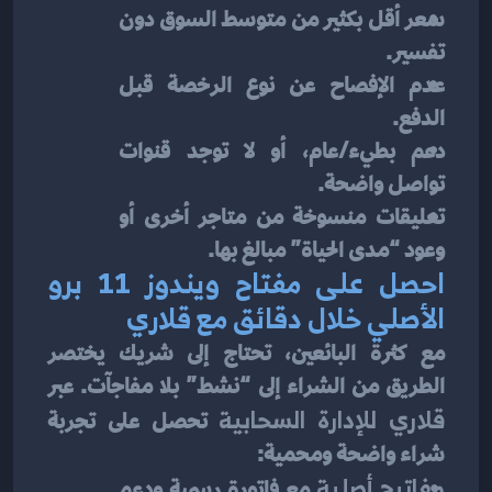
سعر أقل بكثير من متوسط السوق دون 
تفسير.
عدم الإفصاح عن نوع الرخصة قبل 
الدفع.
دعم بطيء/عام، أو لا توجد قنوات 
تواصل واضحة.
تعليقات منسوخة من متاجر أخرى أو 
وعود “مدى الحياة” مبالغ بها.
احصل على مفتاح ويندوز 11 برو 
الأصلي خلال دقائق مع قلاري
مع كثرة البائعين، تحتاج إلى شريك يختصر 
الطريق من الشراء إلى “نشط” بلا مفاجآت. عبر 
قلاري للإدارة السحابية
 تحصل على تجربة 
شراء واضحة ومحمية:
مفاتيح أصلية
 مع فاتورة رسمية ودعم 