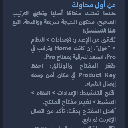
من أول محاولة
عندما تمتلك مفتاحًا أصليًا وتطبّق الترتيب 
الصحيح، ستكون النتيجة سريعة وواضحة. اتبع 
هذا التسلسل:
تحقق من الإصدار:
 الإعدادات > النظام 
> “حول”. إن كانت Home وترغب في 
Pro، استعد للترقية بمفتاح Pro.
جهّز المفتاح والوثائق:
 احفظ 
Product Key
 في مكان آمن ومعه 
إيصال الشراء.
افتح التنشيط:
 الإعدادات > النظام > 
التنشيط > 
تغيير مفتاح المنتج
.
أدخل المفتاح بدقة:
 تأكد من اتصال 
الإنترنت ثم تابع.