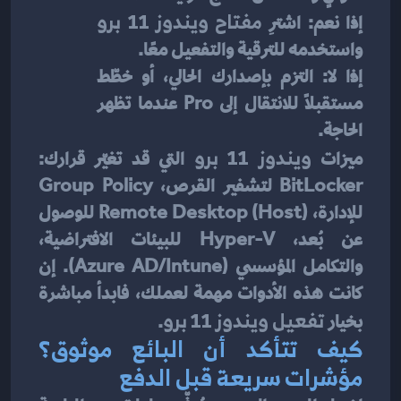
إذا نعم: اشترِ 
مفتاح ويندوز 11 برو
واستخدمه للترقية والتفعيل معًا.
إذا لا: التزم بإصدارك الحالي، أو خطّط 
مستقبلاً للانتقال إلى Pro عندما تظهر 
الحاجة.
ميزات 
ويندوز 11 برو
 التي قد تغيّر قرارك: 
BitLocker لتشفير القرص، Group Policy 
للإدارة، Remote Desktop (Host) للوصول 
عن بُعد، Hyper-V للبيئات الافتراضية، 
والتكامل المؤسسي (Azure AD/Intune). إن 
كانت هذه الأدوات مهمة لعملك، فابدأ مباشرة 
بخيار 
تفعيل ويندوز 11 برو
.
كيف تتأكد أن البائع موثوق؟ 
مؤشرات سريعة قبل الدفع