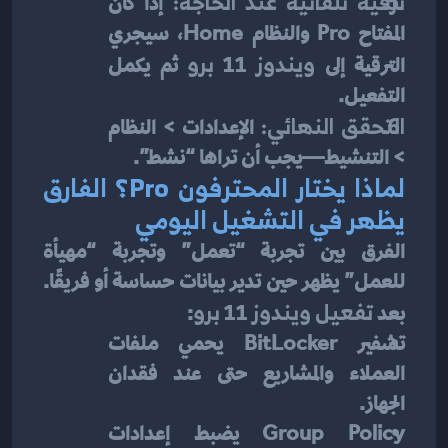
ترقية تلقائية عند الحاجة:
 إذا كان 
المفتاح Pro والنظام Home، سيجري 
الترقية إلى 
ويندوز 11 برو
 ثم يكمل 
التفعيل.
التحقق النهائي:
 الإعدادات > النظام 
> التنشيط—يجب أن تراها “نشط”.
لماذا يختار المحترفون Pro؟ الفارق 
يظهر في التشغيل اليومي
الفرق بين تجربة “تعمل” وتجربة “مهيأة 
للعمل” يظهر حين تدير بيانات حساسة أو فريقًا. 
بعد 
تفعيل ويندوز 11 برو
:
تشفير BitLocker يحمي ملفات 
العملاء والمشاريع حتى عند فقدان 
الجهاز.
Group Policy يضبط إعدادات 