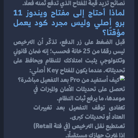
نصائح تزيد قيمة المفتاح الذي تدفع ثمنه فعلًا.
لماذا أحتاج إلى مفتاح ويندوز 11 
برو أصلي وليس مجرد كود يعمل 
مؤقتًا؟
قبل الضغط على زر الدفع، تذكّر أن الترخيص 
ليس رقمًا من 25 خانة فحسب؛ إنه ضمان قانوني 
وتكنولوجي يثبت امتلاكك للنظام ويحافظ على 
تحديثاته. عندما يكون المفتاح 
Key أصلي
:
تحصل على تحديثات الأمان والميزات في 
موعدها، ما يرفع ثبات النظام.
تتفادى توقف التفعيل بعد تغييرات 
العتاد أو تحديثات كبرى.
تستطيع نقل الترخيص (في فئة Retail) 
إذا غيّرت جهازك مستقبلًا.