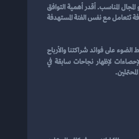
، أحرص على اختيار الشركاء المناسبين وفقًا للموضوع أو المجال المناسب. أقدر أهمية التوافق 
بين منتجات الشركة واهتمامات الشركاء المحتملين. يجب أن يكون لديهم قاعدة عملاء مستهدفة تتعامل مع نفس الفئة المستهدفة 
بعد اختيار الشركاء المناسبين، يجب أن نقدم اقتراحات مقنعة لكسب تعاونهم. يمكننا تسليط الضوء على فوائد شراكتنا والأرباح 
. كما يمكن استخدام الأرقام والإحصاءات لإظهار نجاحات سابقة في 
محتملين.