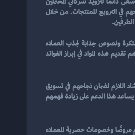
 ناجح. لذلك، أسعى دائمًا لتزويد شركائي المحتملين 
والحاليين بمواد تسويقية جذابة ومهنية. كما أقدم الدعم الفني والتدريب اللازم لضمان نجاحهم في الترويج للمنتجات. من خلال 
الطرفين.
أحرص دائمًا على تزويد شركائي بمواد تسويقية جذابة واحترافية. أقوم بتصميم إعلانات مبتكرة ونصوص جذابة لجذب العملاء 
المحتملين. كما أنني أهتم بإنشاء صور وفيديوهات احترافية للمنتجات لزيادة جاذبيتها. يساهم تقديم هذه المواد في إبراز الفوائد 
اهتم بتقديم الدعم الفني والتدريب لشركائي في التسويق بالعمولة. أقدم لهم التوجيه والإرشاد اللازم لضمان نجاحهم في تسويق 
المنتجات. كما أنني أوفر لهم التدريبات وورش العمل المخصصة لزيادة مهاراتهم في التسويق. يساعد هذا الدعم على زيادة فهمهم 
. لذا، أقدم عروضًا وخصومات حصرية للعملاء 