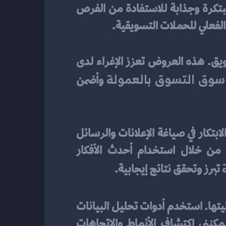
الذين يشترون منتجاتي عن طريق شركائي في التسويق. كما أحاول تنظيم حملات تسويقية مبتكرة وجذابة للاستفادة من الفرص 
ء الفعلي للحملات التسويقية.
أقدم عروضًا وخصومات حصرية للعملاء الذين يشترون منتجاتي عن طريق شركائي في التسويق. هذه العروض تعزز الإغراء لدى 
سوق التسوق بالعمولة
 وأضمن 
أقوم بتنظيم حملات تسويقية مبتكرة وجذابة لزيادة جاذبية المنتجات التي أعرضها. استخدم الابتكار في صياغة الإعلانات والرسائل 
الترويجية لجذب انتباه العملاء. كما أعمل على تحديث استراتيجيات التسويق بانتظام من خلال استخدام أحدث الأفكار 
 تبرز وتحقق نتائج إيجابية.
لتحديد مدى فاعليتها. استخدم أدوات تحليل البيانات 
لقياس عدد الزيارات والمبيعات الناشئة والعوائد المالية. من خلال تحليل هذه البيانات، يمكنني اكتشاف الأنماط والاتجاهات 