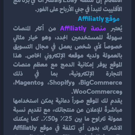
الانضمام إلى منصة EBay والاشتراك في برنامج 
الأفلييت لتبدأ في جني الأرباح على الفور.
  موقع Affiliatly 
يُعتبر 
منصة Affiliatly
 من أكثر المنصات 
سهولةً للمستخدمين الجدد، وهو خيار مثالي 
خصوصاً لأي شخص يعمل في مجال التسويق 
بالعمولة ولديه موقعه الإلكتروني الخاص. هذا 
الموقع يوفر إمكانية الدمج مع معظم منصات 
التجارة الإلكترونية، بما في ذلك 
BigCommerce، وShopify، وMagento، 
وWooCommerce.
يقدم لك الموقع صوراً دعائية يمكن استخدامها 
مباشرةً للإعلان عن منتجاتك، مع تقديم نسبة 
عمولة تتراوح ما بين 25٪ و50٪. كما يمكنك 
الاشتراك بدون أي تكلفة في موقع Affiliatly 