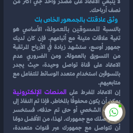
لا ينبغي الاعتماد على مصدر واحد لجني أكثر من 
نصف أرباحك.
  وثق علاقتك بالجمهور الخاص بك 
بالنسبة 
للمسوقين بالعمولة
، الأساسي هو 
تنمية علاقات متينة مع أتباعهم. فإن كان لديك 
جمهور أوسع، ستشهد زيادة في الأرباح المرتقبة 
من التسويق بالعمولة. ومن الضروري عدم 
الاعتماد على قناة تواصل وحيدة، حيث يجدر 
بالمسوقين استخدام متعدد الوسائط للتفاعل مع 
متابعيهم.
إن الاعتماد المفرط على 
المنصات الإلكترونية 
يمكن أن يكون محفوفًا بالمخاطر. فإذا تم النفاذ إلى 
حسابك الشخصي أو حتى تم حذفه، فستخسر 
كل تواصلك مع جمهورك. لهذا، من الأفضل دومًا 
أن تتواصل مع جمهورك عبر قنوات متعددة، 