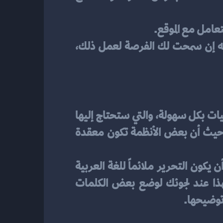
⦁	يجب عليك قبل قدومك على شراء أي نظام إن كان خاص بإدارة المحتوى أن تقوم بتجربته إن سمحت لك الفرصة لعمل ذلك، 
عند اتخاذك القرار في اختيارك البحث عن نظام إدارة محتوى يجب أن يستجيب لبعض العمليات بكل سهولة، والتي ستحتاج إليها 
قبل قيامك بنشر المحتوى وهي الحذف والتعديل ونقل البيانات بالإضافة إلى تحرير المحتوى، حيث أن بعض الأنظمة تكون معقدة 
في حالة إذا كنت تود من وضع اللغة العربية كلغة اختيارية للزائرين وعملاء موقعك فيجب أن يكون التحرير ملائماً للغة العربية 
والتنسيق الخاص بها،وهذا بسبب أن أنظمة التحرير لا تُعد من أصدقاء اللغة العربية، ولهذا عند لجوئك لوضع بعض الكلمات 
 توضيحها.