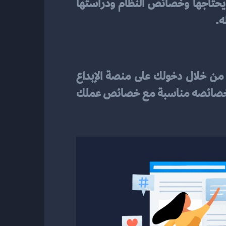
والأكثر شيوعاً هو اختيار كل عميل النظام الذي يناسبه، بحيث ينظر أولاً إلى الخصائص التي يحتاجها وخصائص النظام ودراستها 
ه.
أفضل الأنظمة التي ظهرت حديثاً والتي تساعد في إدارة محتوى الموقع يمكنك الحصول عليها من خلال دخولك على منصة الإبداع 
للإدارة السحابية حيث أنها تُتيح لك الفرصة لاختيارك نظام يتميز بدقته بالإضافة إلى أن تكون خصائصه مناسبة مع خصائص عملك 