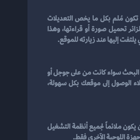
جميع الأشخاص الذين يمتلكون مواقع إلكترونية يستخدمون الصور ولذلك يجب عليك أن تكون مُلم بكل ما يخص التعديلات 
الخاصة بها، وذلك لأن بعض الأنظمة تُدير الصور بشكل يستغرق وقت كبير حتى يستطيع الزائر تحميل صورة أو قراءتها، وهذا 
 يلتفت إليها عند زيارته للموقع.
من أهم العوامل التي تساعدك في جلب الزائرين والعملاء إلى موقعك الإلكتروني هي مُحركات البحث سواء كانت من على جوجل أو 
بينج وغيرها، ولذلك يجب أن يكون نظامك ملائماً لها، حتى يُسهل على جميع الزوار والعملاء الوصول إلى موقعك بكل سهولة، 
من أهم الأشياء التي يجب عليك أن تضعها في اعتبارك عند شرائك لنظام إدارة المحتوى هو أن يكون ملائماً لجميع أنظمة التشغيل 
جهزة اللوحية الآخرى فقط.