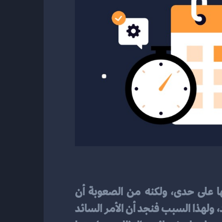
المبرمجين يفضلون دائماً صناعة أنظمة جديد وخاصة بإدارة المحتوى لكل عميل من عملائها على حدى، ولكنه من الصعوبة أن 
يقوموا بذلك حيث أن هذا العمل سيستغرق وقتاً طويلاً بالإضافة إلى أنه سيحتاج إلى جهداً زائد، ولهذا السبب فنجد أن الأمر السائد 