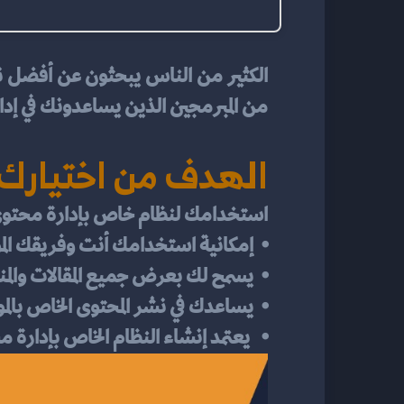
من المبرمجين الذين يساعدونك في إدار
الهدف من اختيارك 
استخدامك لنظام خاص بإدارة محتوى 
⦁	إمكانية استخدامك أنت وفريقك الموقع الإلكتروني بكل سهولة وسلاسة.
⦁	يسمح لك بعرض جميع المقالات والمنتجات والخدمات حتى وإن كنتم لا تمتلكون خبرة في عالم البرمجة.
⦁	يساعدك في نشر المحتوى الخاص بالموقع الإلكتروني دون أن يتعرض إلى الفقدان أو الضياع.
⦁	 يعتمد إنشاء النظام الخاص بإدارة محتوى على لغات البرمجة المختلفة مثل Php.  