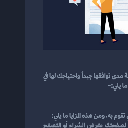
يجب عليك قبل أن تقوم بتطبيق أي نظام لإدارة المحتوى قراءة جميع المعايير الخاصة به، ودراسة مدى توافقها جيداً واحتياجك لها في 
ما يلي:-
تقوم به، ومن هذه المزايا ما يلي:
⦁	يساعدك في أن تكون صفحات الموقع الإلكتروني الخاص بك مرتبة مما يسهل على الزائرين لصفحتك بغرض الشراء أو التصفح 