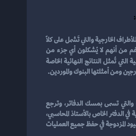
مساعدة أصحاب الشركات والمشاريع التجارية في توصيل جميع المعلومات المحاسبية للأطراف الخارجية والتي تَشمل على كلاً 
من الأفراد المنشآت الأخرى والأفراد الذين يتعاملون بالطريقة المالية مع هذه الشركات بالرغم من أنهم لا يُشكلون أي جزء من 
 باسم المستخدمين المسؤولين عن خرج المعلومات والبيانات المالية التي تُمثل النتائج النهائية الخاصة 
رجين ومن أمثلتها البنوك والموردين.
تعتبر الوظيفة الأساسية لهذا الفرع من فروع المحاسبة هي كتابة وتسجيل المعاملات المالية والتي تسمى بمسك الدفاتر، وترجع 
أهميتها إلى اعتماد أصحاب شركات الأعمال الصغيرة عليها في تسجيل جميع النشاطات التجارية في الدفتر الخاص بالأستاذ المحاسبي، 
التي تتم داخل منشآتهم وشركاتهم، حيث أن المحاسبة المالية تعتمد على استخدام ما يسمى بالقيود المزدوجة في حفظ جميع العمليات 