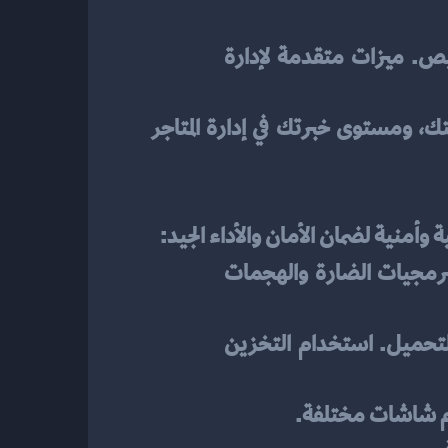
: مثالي للمتاجر الكبيرة بفضل قدرته العالية على التوسع والتخصيص. ميزات متقدمة لإدارة 
يعتمد على احتياجاتك التجارية، ميزانيتك، ومستوى خبرتك في إدارة المتاجر 
أمنية لضمان الأمان والأداء الجيد:
: استخدام بروتوكول HTTPS لتأمين الاتصالات. تطبيق نظام حماية ضد البرمجيات الضارة والهجمات 
: اختيار خدمة استضافة سريعة. ضغط الصور والملفات لتحسين سرعة التحميل. استخدام التخزين 
جام شاشات مختلفة.