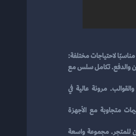
مناسبًا لاحتياجات مختلفة:
 إمكانية الدفع من صفحة واحدة. دعم مميز للأمان. خيارات متعددة للشحن والدفع. تكامل سلس مع 
: سهولة الاستخدام مع إمكانية تثبيت المكونات الإضافية والقوالب. مرونة عالية في 
: إعداد سهل وسريع للمتجر بدون الحاجة لمهارات برمجة. تصميمات متجاوبة مع الأجهزة 
: تكامل ممتاز مع ووردبريس. تخصيص مفتوح ومرن للمتجر. مجموعة واسعة 