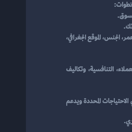
لخطوات:
لسوق.
تك.
: حدد شريحة العملاء المستهدفين بناءً على عوامل مثل العمر، الجنس، الموقع الجغرافي، 
: تقييم المناطق المحتملة للمتجر بناءً على الجغرافيا، وصول العملاء، التنافسية، وتكاليف 
: بعد الاختيار، نفذ خططك وقم بتقييم الأداء بانتظام للتأكد من أن الموقع يلبي الاحتياجات المحددة ويدعم 
ري.