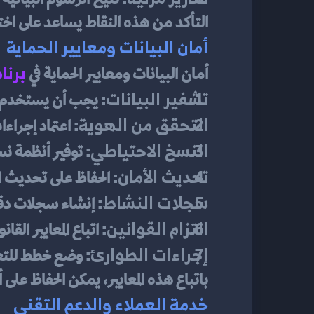
التأكد من هذه النقاط يساعد على اخ
أمان البيانات ومعايير الحماية
برنا
أمان البيانات ومعايير الحماية في 
تشفير البيانات
: يجب أن يستخدم ال
التحقق من الهوية
: اعتماد إجراءات التحقق الثنائي 
النسخ الاحتياطي
: توفير أنظمة ن
تحديث الأمان
: الحفاظ على تحديث 
سجلات النشاط
: إنشاء سجلات دق
التزام القوانين
: اتباع المعايير القان
إجراءات الطوارئ
: وضع خطط للتعام
باتباع هذه المعايير، يمكن الحفاظ على 
خدمة العملاء والدعم التقني