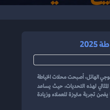
2025
تعتبر صناعة الخياطة من أقدم الصناعات وأكثرها أهمية في حياتنا اليومية. ومع التطور التكنولوجي الهائل، أصبحت محلات الخياطة 
 يمثل الحل المثالي لهذه التحديات، حيث يساعد 
الخياطين على تنظيم جميع جوانب عملهم من تصميم الملابس إلى تتبع الطلبات والمخزون، مما يضمن تجربة متميزة للعملاء وزيادة 