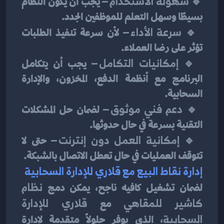
🔹 
سهولة الاستخدام
 – يجب أن يكون النظام 
بسيطًا وسهل التعلم للموظفين الجدد.
 🔹 
سرعة الأداء
 – لأن سرعة تنفيذ الطلبات 
تؤثر على رضا العملاء.
 🔹 
إمكانيات التكامل
 – يجب أن يتكامل 
البرنامج مع أنظمة الدفع، المخزون، والإدارة 
السحابية.
 🔹 
دعم فني موثوق
 – لضمان حل المشكلات 
التقنية بسرعة في حال حدوثها.
 🔹 
إمكانية العمل دون إنترنت
 – حتى لا 
تتوقف العمليات في حال تعطل الاتصال بالشبكة.
إدارة نقاط البيع مع قلاري للإدارة السحابية
لضمان تشغيل كافيه ناجح، يمكن دمج 
نظام 
كاشير للمقاهي
 مع 
قلاري للإدارة 
السحابية
، الذي يوفر حلولًا متقدمة لإدارة 