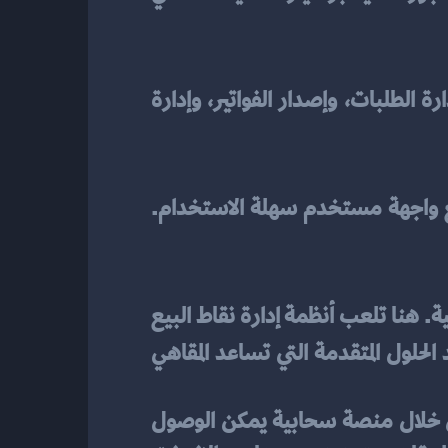
 معروف بميزاته البسيطة والفعالة، بما في ذلك إدارة الطلبات، وإصدار الفواتير، وإدارة 
 ميزات متقدمة لإدارة الطلبات والمخزون، مع واجهة مستخدم سهلة الاستخدام. 
 مناسب، تأتي مرحلة تعزيز إدارة العمليات اليومية. هنا تلعب أنظمة إدارة نقاط البيع 
 يعد أحد الحلول المتقدمة التي تساعد المقاهي 
قلاري يوفر ميزات متعددة مثل إدارة المخزون، وتتبع المبيعات، وإعداد التقارير، كل ذلك من خلال منصة سحابية يمكن الوصول 