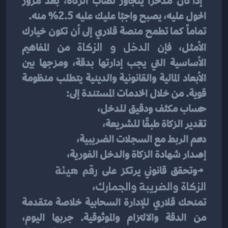
إذا كان مدخرًا يتجاوز نصاب الزكاة، بعد مرور 
الحول عليه، يصبح واجبًا عليك عليه 2.5% منه.
تماماً كما تطمح منصة قلاري إلى أن تكون خيارك 
الأمثل، فإن 
الدخل و الزكاة
 من المفاهيم 
الأساسية التي يجب إدارتها بدقة، ومزجها بين 
الأبعاد المالية والقانونية والدينية يتطلب منظومة 
قوية. من خلال الخدمات المستندة إلى:
حساب مكثف ودقيق للدخل،
تقدير الزكاة طبقًا للشريعة،
دعم الربط مع السجلات الضريبية،
إصدار شهادة الزكاة والدخل الفورية،
 -وتحقق قانوني يرتكز على 
رقم هيئة 
الزكاة والضريبة والجمارك
،
تمنحك قلاري للإدارة السحابية خلاصة متقدمة 
من الدقة والالتزام والموثوقية. جربها اليوم، 