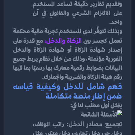
وتقديم تقارير دقيقة تساعد المستخدم 
على الالتزام الشرعي والقانوني في آن 
واحد.
وبذلك تتوفّر لدى المستخدم تجربة مالية محكمة 
تعمل كجسر بين 
الزكاة والدخل
، 
مع قدرة على 
إصدار شهادة الزكاة أو شهادة الزكاة والدخل 
الفورية مؤتمتة، وذلك من خلال نظام يربط جميع 
البيانات بضوابط رقمية معترف بها رسميًا بما فيها 
رقم هيئة الزكاة والضريبة والجمارك.
فهم شامل للدخل وكيفية قياسه 
ضمن إطار منصة متكاملة
يتمثل أول مطلَب لنا في:
تجميع مصادر الدخل
: راتب الموظف، 
دخل حر، دخل تجاري، دخل متكرر مثل 