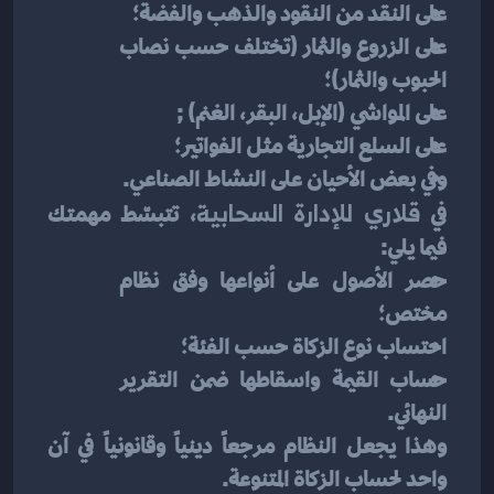
على النقد من النقود والذهب والفضة؛
على الزروع والثمار (تختلف حسب نصاب 
الحبوب والثمار)؛
على المواشي (الإبل، البقر، الغنم) ;
على السلع التجارية مثل الفواتير؛
وفي بعض الأحيان على النشاط الصناعي.
في 
قلاري للإدارة السحابية
، تتبسّط مهمتك 
فيما يلي:
حصر الأصول على أنواعها وفق نظام 
مختص؛
احتساب نوع الزكاة حسب الفئة؛
حساب القيمة واسقاطها ضمن التقرير 
النهائي.
وهذا يجعل النظام مرجعاً دينياً وقانونياً في آن 
واحد لحساب الزكاة المتنوعة.