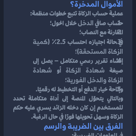
الأموال المدخّرة؟
عملية حساب الزكاة تتبع خطوات منظمة:
حساب صافي 
الدخل
 خلال الحول؛
المقارنة مع النصاب؛
في حالة اجتيازه احتساب 2.5٪ (
كمية 
الزكاة المستحقة
)؛
إنشاء تقرير رسمي متكامل – يصل إلى 
صيغة 
شهادة الزكاة
 أو 
شهادة 
الزكاة والدخل الفورية
؛
وإتاحة خيار الدفع أو التخطيط له رقميًا.
وبالتالي يتحوّل المنصة إلى أداة متكاملة تحدد 
للمستخدم إن كان دخله الزائد يسري عليه حكم 
الزكاة وسهل تحويلها فورًا في حال الرغبة.
الفرق بين الضريبة والرسم
في المعلومات الضريبية: