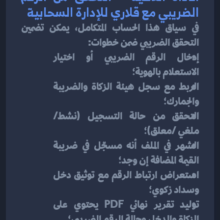
الضريبي مع قلاري للإدارة السحابية
في سياق هذا الحساب المتكامل، يمكن تضمين 
التحقق الضريبي ضمن خطوات:
إدخال الرقم الضريبي أو اختيار 
الاستعلام بالهوية؛
الربط مع سجل هيئة الزكاة والضريبة 
والجمارك؛
التحقق من حالة التسجيل (نشط/
ملغي /معلق)؛
الشهر في الملف أنه مسجّل في ضريبة 
القيمة المضافة إن وجد؛
استعراض ارتباط الرقم مع توثيق دخل 
وسداد زكوي؛
توليد تقرير نهائي PDF يحتوي على 
الزكاة والدخل وحالة الرقم الضريبي؛