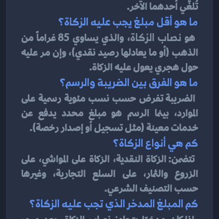
تُلغّي أحدهما الآخر.
ما هو أقل مبلغ يجب عليه الزكاة؟
هو 
نصاب الزكاة
، والذي يساوي 85 غراماً من 
الذهب (أو ما يعادلها رصيد نقدي)، وإن مر عليه 
حول هجري يعول عليه الزكاة.
ما هو الفرق بين الضريبة والرسم؟
الضريبة تفرض حسب نسب مئوية رسمية على 
الموارد، بينما الرسم هو مبلغ محدد يدفع عن 
خدمات معينة (مثل تسجيل أو إصدار رخصة).
كم هي أنواع الزكاة؟
تتضمن: الزكاة النقدية، الزكاة على المواشي، على 
الزروع والثمار، على السلع التجارية، وغيرها 
حسب التصنيف الشرعي.
كم المبلغ المدخر الذي تجب عليه الزكاة؟