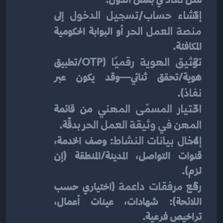
إنشاء حساب/تسجيل الدخول
 إلى 
منصة العمل الحر
 أو البوابة الحكومية 
المكافئة.
توثيق الهوية رقميًا
 (OTP/تطبيق 
هوية/تحقق ثنائي—وقد يكون عبر 
نفاذ
).
اختيار المسمّى المهني
 من قائمة 
المهن في وثيقة العمل الحر
 بدقّة.
إدخال بيانات النشاط
: وصف الخدمة، 
قنوات التواصل، المدينة/المنطقة (إن 
لزم).
رفع مرفقات داعمة
 (اختياري حسب 
اللائحة): شهادات، عينات أعمال، 
تراخيص فرعية.