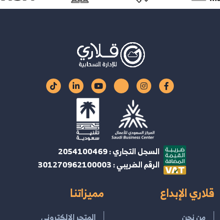
السجل التجاري : 2054100469
الرقم الضريبي : 301270962100003
قلاري الإبداع
مميزاتنا
من نحن
المتجر الإلكتروني