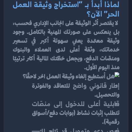
لماذا أبدأ بـ “استخراج وثيقة العمل 
الحر” الآن؟
 لا يقتصر أثر الوثيقة على الجانب الإداري فحسب، 
بل ينعكس على صورتك المهنية بالكامل. وجود 
وثيقة معتمدة يعني سهولة أكبر في تسعير 
خدماتك، وثقة أعلى لدى العملاء والبنوك 
ومنصّات الدفع، ويجعل خطّتك المالية أكثر ترتيبًا 
منذ اليوم الأول.
إطار قانوني واضح
 للتعاقد والفوترة 
والتحصيل.
قابلية أعلى للدخول إلى منصّات
تتطلب إثبات نشاط (بوابات دفع/أسواق 
رقمية).
فرص دعم وتمويل
 قد تتاح لك—