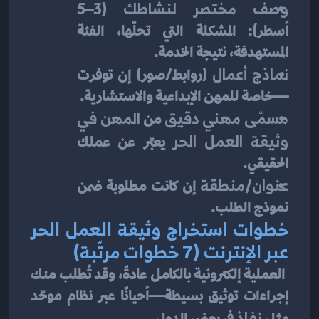
وصف مختصر لنشاطك
 (3–5 
أسطر): المشكلة التي تحلّها، الفئة 
المستهدفة، نتيجة الخدمة.
نماذج أعمال
 (روابط/صور) إن توفرت
—خاصة للمهن الإبداعية والاستشارية.
مسمّى مهني دقيق
 من 
المهن في 
وثيقة العمل الحر
 يعبّر عن عملك 
الحقيقي.
عنوان/منطقة
 إن كانت مطلوبة ضمن 
نموذج الطلب.
خطوات استخراج وثيقة العمل الحر 
عبر الإنترنت (7 خطوات مرتّبة)
 العملية إلكترونية بالكامل عادةً، وقد تُطلب منك 
إجراءات توثيق بسيطة—أحيانًا عبر نظام موحّد 
مثل 
نفاذ
 في بعض الدول.