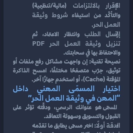
الإقرار بالالتزامات
 (مالية/تنظيمية) 
والتأكّد من استيفاء 
شروط وثيقة 
العمل الحر
.
إرسال الطلب
 وانتظار الاعتماد، ثم 
تنزيل وثيقة العمل الحر PDF
والاحتفاظ بها في سحابتك.
نصيحة تقنية: إن واجهت مشاكل رفع ملفات أو 
توثيق، جرّب متصفحًا مختلفًا، امسح الذاكرة 
المؤقتة (Cache)، أو استخدم جهازًا آخر.
اختيار المسمّى المهني داخل 
“المهن في وثيقة العمل الحر”
 المسمّى هو عنوانك الرسمي، ودقّته تؤثر على 
القبول والتسويق وسهولة التعاقد.
الدقة أولًا
: اختر مسمّى يطابق ما تقدّمه 