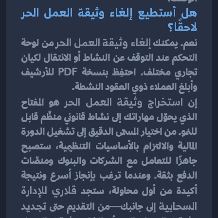
هل أستطيع إلغاء وثيقة العمل الحر 
لاحقًا؟
نعم. يمكنك 
إلغاء وثيقة العمل الحر
 من لوحة 
التحكم عند التوقف عن النشاط أو الانتقال لكيان 
تجاري مختلف. احتفِظ بنسخة PDF للأرشيف 
وأبلغ العملاء ذوي العقود النشطة.
إن 
استخراج وثيقة العمل الحر
 هو المفتاح 
الذي يحوّل مهاراتك إلى نشاط قانوني منظّم قابل 
للنمو. من اختيار المسمّى الدقيق إلى تشغيل الدورة 
المالية والالتزام بالأساسيات التنظيمية، ستصبح 
جاهزًا للتعامل مع الشركات والبنوك ومنصّات 
الدفع بثقة. وعندما ترغب بإنجاز أسرع ونتيجة 
أكيدة من أول محاولة، ستجد 
قلاري للإدارة 
السحابية
 إلى جانبك—من التقديم حتى 
تجديد 