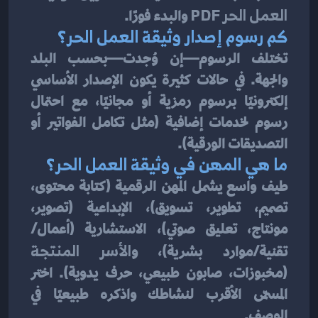
العمل الحر PDF
 والبدء فورًا.
كم رسوم إصدار وثيقة العمل الحر؟
تختلف الرسوم—إن وُجدت—بحسب البلد 
والجهة. في حالات كثيرة يكون الإصدار الأساسي 
إلكترونيًا برسوم رمزية أو مجانيًا، مع احتمال 
رسوم لخدمات إضافية (مثل تكامل الفواتير أو 
التصديقات الورقية).
ما هي المهن في وثيقة العمل الحر؟
طيف واسع يشمل المهن الرقمية (كتابة محتوى، 
تصميم، تطوير، تسويق)، الإبداعية (تصوير، 
مونتاج، تعليق صوتي)، الاستشارية (أعمال/
تقنية/موارد بشرية)، و
الأسر المنتجة
(مخبوزات، صابون طبيعي، حرف يدوية). اختر 
المسمّى الأقرب لنشاطك واذكره طبيعيًا في 
الوصف.