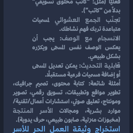
فعليًا (مثل: “كاتب محتوى تسويقي” 
بدلاً من “كاتب”).
تجنّب الجمع العشوائي
 لمسميات 
متباعدة تربك فهم نشاطك.
الانسجام مع الوصف
: يجب أن 
يعكس الوصف نفس المسمّى ويكرّره 
بشكل طبيعي.
قابلية التحديث
: يمكن تعديل المسمّى 
أو إضافة مسميات فرعية مستقبلًا.
أمثلة شائعة: كتابة محتوى، تصميم جرافيك، 
تطوير مواقع وتطبيقات، تسويق رقمي، تصوير 
ومونتاج، تعليق صوتي، استشارات أعمال/تقنية/
موارد بشرية، ومجالات 
الأسر المنتجة
(مخبوزات منزلية، صابون طبيعي، حرف يدوية).
استخراج وثيقة العمل الحر للأسر 