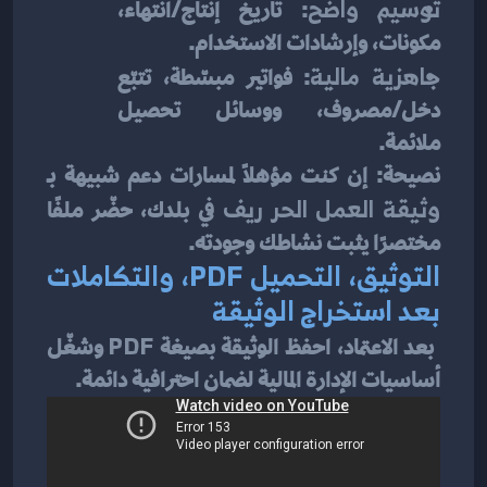
توسيم واضح
: تاريخ إنتاج/انتهاء، 
مكونات، وإرشادات الاستخدام.
جاهزية مالية
: فواتير مبسّطة، تتبّع 
دخل/مصروف، ووسائل تحصيل 
ملائمة.
نصيحة: إن كنت مؤهلًا لمسارات دعم شبيهة بـ 
وثيقة العمل الحر ريف
 في بلدك، حضّر ملفًا 
مختصرًا يثبت نشاطك وجودته.
التوثيق، التحميل PDF، والتكاملات 
بعد استخراج الوثيقة
 بعد الاعتماد، احفظ الوثيقة بصيغة 
PDF
 وشغّل 
أساسيات الإدارة المالية لضمان احترافية دائمة.