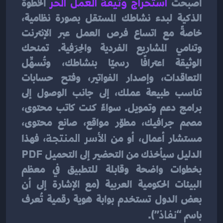
أصبحت 
استخراج وثيقة العمل الحر
 الخطوة 
الذكية لبدء نشاطك المستقل بصورة نظامية، 
خاصةً مع اتساع فرص العمل عبر الإنترنت 
وتنامي المشاريع الفردية والحِرَفية. تمنحك 
الوثيقة اعترافًا رسميًا بنشاطك، وتُسهِّل 
التعاقدات، وإصدار الفواتير، وفتح حسابات 
تناسب طبيعة عملك، إلى جانب الوصول إلى 
برامج دعم وتمويل. سواءً كنت كاتب محتوى، 
مصمم جرافيك، مطوّر مواقع، صانع محتوى، 
مستشار أعمال، أو من 
الأسر المنتجة
، فهذا 
الدليل سيأخذك من التحضير إلى التحميل 
PDF
بخطوات واضحة وقابلة للتطبيق في معظم 
البيئات الحكومية العربية (مع الإشارة إلى أن 
بعض الدول تستخدم بوابة هوية رقمية تُعرف 
باسم 
“نفاذ”
).