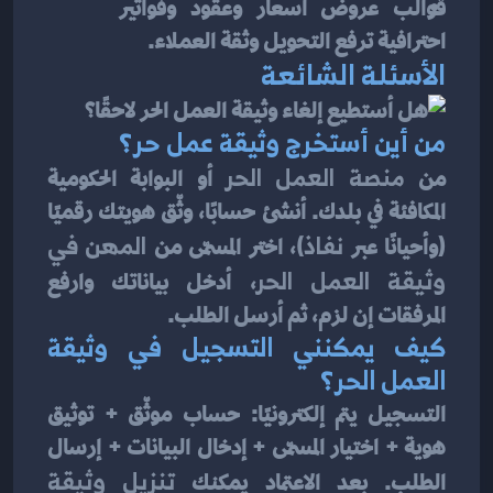
قوالب عروض أسعار وعقود وفواتير 
احترافية ترفع التحويل وثقة العملاء.
الأسئلة الشائعة
من أين أستخرج وثيقة عمل حر؟
من 
منصة العمل الحر
 أو البوابة الحكومية 
المكافئة في بلدك. أنشئ حسابًا، وثّق هويتك رقميًا 
(وأحيانًا عبر 
نفاذ
)، اختر المسمّى من 
المهن في 
وثيقة العمل الحر
، أدخل بياناتك وارفع 
المرفقات إن لزم، ثم أرسل الطلب.
كيف يمكنني التسجيل في وثيقة 
العمل الحر؟
التسجيل يتم إلكترونيًا: حساب موثّق + توثيق 
هوية + اختيار المسمّى + إدخال البيانات + إرسال 
الطلب. بعد الاعتماد يمكنك 
تنزيل وثيقة 