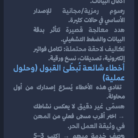
اكتمال البيانات.
رسوم رمزية/مجانية
 للإصدار 
الأساسي في حالات كثيرة.
مدد معالجة قصيرة
 تتأثر بدقة 
البيانات والضغط التشغيلي.
تكاليف لاحقة محتملة
: تكامل فواتير 
إلكترونية، تصديقات، نسخ ورقية.
أخطاء شائعة تُبطّئ القبول (وحلول 
عملية)
 تفادي هذه الأخطاء يُسرّع إصدارك من أول 
محاولة.
مسمّى غير دقيق
 لا يعكس نشاطك 
→ اختر أقرب مسمّى فعلي من 
المهن 
في وثيقة العمل الحر
.
وصف خدمة مبهم
 → اكتب 3–5 