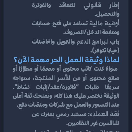
إطار قانوني
 للتعاقد والفوترة 
والتحصيل.
أرضية مالية
 تساعد على فتح حسابات 
ومتابعة الدخل/المصروف.
باب لبرامج الدعم
 والتمويل والحاضنات 
(حيثما تتوفر).
لماذا وثيقة العمل الحر مهمة الآن؟
 سواءً كنت كاتب محتوى أو مصممًا أو مطوّرًا أو 
صانع محتوى أو من 
الأسر المنتجة
، ستواجه 
سريعًا طلبات “فاتورة/عقد/إثبات نشاط”. 
الوثيقة تختصر عليك هذا كله، وتمنحك ثقة أعلى 
عند التسعير والعمل مع شركات ومنصّات دفع.
ثقة العملاء
: مستند رسمي يميّزك عن 
المنافسين غير النظاميين.
سهولة روتين العمل