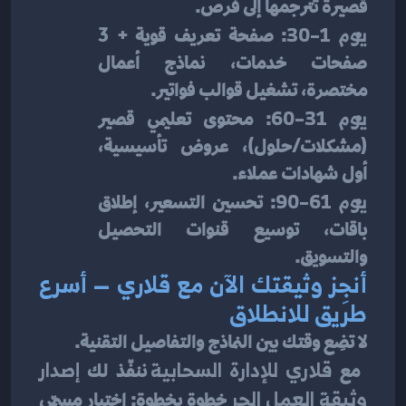
قصيرة تُترجمها إلى فرص.
يوم 1–30
: صفحة تعريف قوية + 3 
صفحات خدمات، نماذج أعمال 
مختصرة، تشغيل قوالب فواتير.
يوم 31–60
: محتوى تعليمي قصير 
(مشكلات/حلول)، عروض تأسيسية، 
أول شهادات عملاء.
يوم 61–90
: تحسين التسعير، إطلاق 
باقات، توسيع قنوات التحصيل 
والتسويق.
أنجِز وثيقتك الآن مع قلاري — أسرع 
طريق للانطلاق
لا تضِع وقتك بين النماذج والتفاصيل التقنية.
 مع 
قلاري للإدارة السحابية
 ننفّذ لك 
إصدار 
وثيقة العمل الحر
 خطوة بخطوة: اختيار مسمّى 