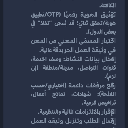
المكافئة.
توثيق الهوية رقميًا
 (OTP/تطبيق 
هوية/تحقق ثنائي؛ قد يُسمّى “نفاذ” في 
بعض الدول).
اختيار المسمّى المهني
 من 
المهن 
في وثيقة العمل الحر
 بدقة عالية.
إدخال بيانات النشاط
: وصف الخدمة، 
قنوات التواصل، مدينة/منطقة (إن 
لزم).
رفع مرفقات داعمة
 (اختياري/حسب 
اللائحة): شهادات، نماذج أعمال، 
تراخيص فرعية.
الإقرار بالالتزامات
 المالية والتنظيمية.
إرسال الطلب وتنزيل وثيقة العمل 