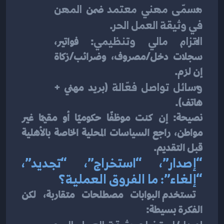
مسمّى مهني معتمد
 ضمن 
المهن 
في وثيقة العمل الحر
.
التزام مالي وتنظيمي
: فواتير، 
سجلات دخل/مصروف، وضرائب/زكاة 
إن لزم.
وسائل تواصل فعّالة
 (بريد مهني + 
هاتف).
نصيحة: إن كنت موظفًا حكوميًا أو مقيمًا غير 
مواطن، راجع السياسات المحلية الخاصة بالأهلية 
قبل التقديم.
“إصدار”، “استخراج”، “تجديد”، 
“إلغاء”: ما الفروق العملية؟
 تستخدم البوابات مصطلحات متقاربة، لكن 
الفكرة بسيطة: