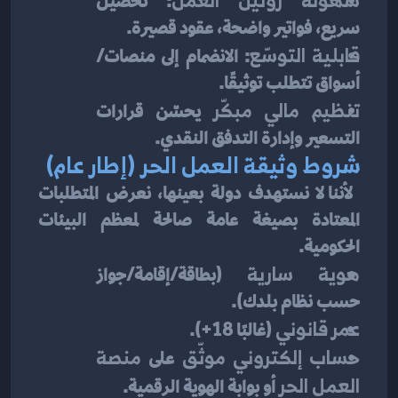
: تحصيل 
سريع، فواتير واضحة، عقود قصيرة.
قابلية التوسّع
: الانضمام إلى منصات/
أسواق تتطلب توثيقًا.
تنظيم مالي مبكّر
 يحسّن قرارات 
التسعير وإدارة التدفق النقدي.
شروط وثيقة العمل الحر (إطار عام)
 لأننا لا نستهدف دولة بعينها، نعرض المتطلبات 
المعتادة بصيغة عامة صالحة لمعظم البيئات 
الحكومية.
هوية سارية
 (بطاقة/إقامة/جواز 
حسب نظام بلدك).
عمر قانوني
 (غالبًا 18+).
حساب إلكتروني موثّق
 على 
منصة 
العمل الحر
 أو بوابة الهوية الرقمية.