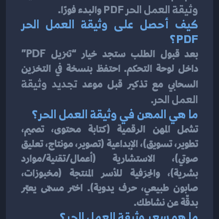
وثيقة العمل الحر PDF
 والبدء فورًا.
كيف أحصل على وثيقة العمل الحر 
PDF؟
بعد قبول الطلب ستجد خيار “تنزيل PDF” 
داخل لوحة التحكم. احتفظ بنسخة في التخزين 
السحابي مع تذكير قبل موعد 
تجديد وثيقة 
العمل الحر
.
ما هي المهن في وثيقة العمل الحر؟
تشمل المهن الرقمية (كتابة محتوى، تصميم، 
تطوير، تسويق)، الإبداعية (تصوير، مونتاج، تعليق 
صوتي)، الاستشارية (أعمال/تقنية/موارد 
بشرية)، والحِرَفية للأسر المنتجة (مخبوزات، 
صابون طبيعي، حرف يدوية). اختر مسمّى يعبّر 
بدقّة عن نشاطك.
ما هو سعر وثيقة العمل الحر؟