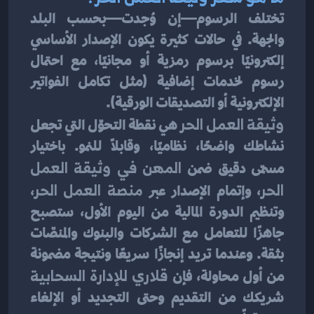
تختلف الرسوم—إن وُجدت—بحسب البلد 
والجهة. في حالات كثيرة يكون الإصدار الأساسي 
إلكترونيًا برسوم رمزية أو مجانيًا، مع احتمال 
رسوم لخدمات إضافية (مثل تكامل الفواتير 
الإلكترونية أو التصديقات الورقية).
وثيقة العمل الحر
 هي نقطة التحوّل التي تجعل 
نشاطك واضحًا، نظاميًا، وقابلًا للنمو. باختيار 
مسمّى دقيق ضمن 
المهن في وثيقة العمل 
الحر
، وإتمام الإصدار عبر 
منصة العمل الحر
، 
وتنظيم الدورة المالية من اليوم الأول، ستصبح 
جاهزًا للتعامل مع الشركات والبنوك والمنصّات 
بثقة. وعندما تريد إنجازًا سريعًا ونتيجة مضمونة 
من أول محاولة، فإن 
قلاري للإدارة السحابية
شريكك من التقديم وحتى التجديد أو الإلغاء 