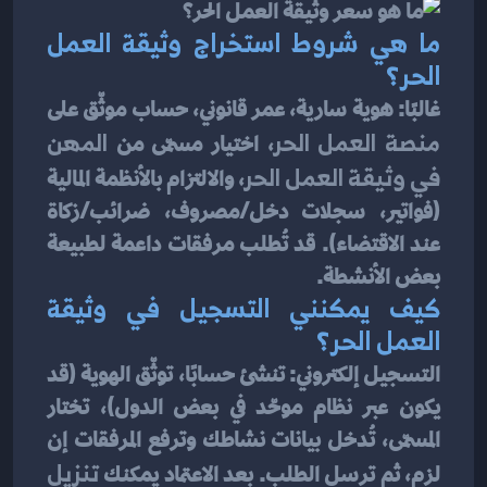
ما هي شروط استخراج وثيقة العمل 
الحر؟
غالبًا: هوية سارية، عمر قانوني، حساب موثّق على 
منصة العمل الحر
، اختيار مسمّى من 
المهن 
في وثيقة العمل الحر
، والالتزام بالأنظمة المالية 
(فواتير، سجلات دخل/مصروف، ضرائب/زكاة 
عند الاقتضاء). قد تُطلب مرفقات داعمة لطبيعة 
بعض الأنشطة.
كيف يمكنني التسجيل في وثيقة 
العمل الحر؟
التسجيل إلكتروني: تنشئ حسابًا، توثّق الهوية (قد 
يكون عبر نظام موحّد في بعض الدول)، تختار 
المسمّى، تُدخل بيانات نشاطك وترفع المرفقات إن 
لزم، ثم ترسل الطلب. بعد الاعتماد يمكنك 
تنزيل 