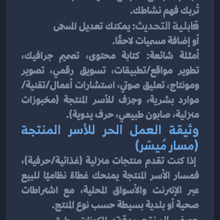
تُربك فهم نشاطك.
قابلية التحديث
: يمكنك تعديل المسمّى 
أو إضافة مسميات لاحقًا.
أمثلة شائعة: كتابة محتوى، تصميم جرافيك، 
تطوير مواقع/تطبيقات، تسويق رقمي، تصوير 
ومونتاج، تعليق صوتي، استشارات أعمال/تقنية/
موارد بشرية، وحِرَف للأسر المنتجة (مخبوزات 
منزلية، صابون طبيعي، حرف يدوية).
وثيقة العمل الحر للأسر المنتجة 
(مسار مُيسّر)
 إذا كنت تقدم منتجات منزلية (غذائية/حرفية)، 
فمسار الأسر المنتجة يمنحك غطاءً نظاميًا للبيع 
عبر الإنترنت والأسواق المحلية، مع اشتراطات 
صحية أو بلدية بسيطة حسب نوع المنتج.
وصف المنتج بدقة