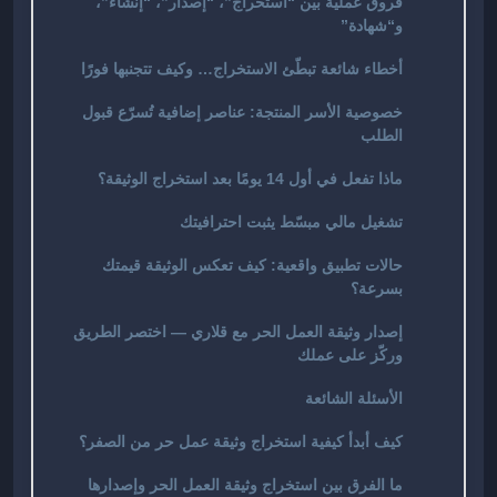
فروق عملية بين “استخراج”، “إصدار”، “إنشاء”،
و“شهادة”
أخطاء شائعة تبطّئ الاستخراج… وكيف تتجنبها فورًا
خصوصية الأسر المنتجة: عناصر إضافية تُسرّع قبول
الطلب
ماذا تفعل في أول 14 يومًا بعد استخراج الوثيقة؟
تشغيل مالي مبسّط يثبت احترافيتك
حالات تطبيق واقعية: كيف تعكس الوثيقة قيمتك
بسرعة؟
إصدار وثيقة العمل الحر مع قلاري — اختصر الطريق
وركّز على عملك
الأسئلة الشائعة
كيف أبدأ كيفية استخراج وثيقة عمل حر من الصفر؟
ما الفرق بين استخراج وثيقة العمل الحر وإصدارها