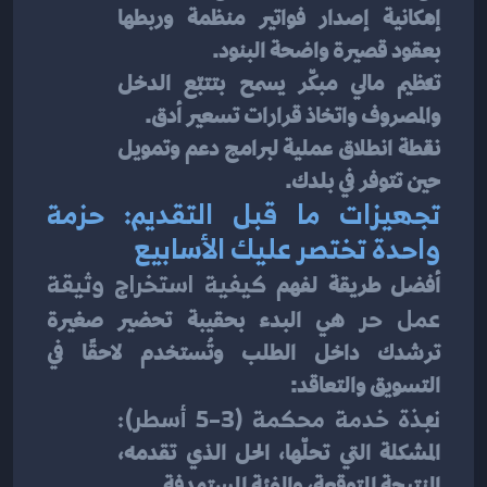
إمكانية إصدار فواتير منظمة وربطها 
بعقود قصيرة واضحة البنود.
تنظيم مالي مبكّر يسمح بتتبّع الدخل 
والمصروف واتخاذ قرارات تسعير أدق.
نقطة انطلاق عملية لبرامج دعم وتمويل 
حين تتوفر في بلدك.
تجهيزات ما قبل التقديم: حزمة 
واحدة تختصر عليك الأسابيع
أفضل طريقة لفهم 
كيفية استخراج وثيقة 
عمل حر
 هي البدء بحقيبة تحضير صغيرة 
ترشدك داخل الطلب وتُستخدم لاحقًا في 
التسويق والتعاقد:
نبذة خدمة محكمة (3–5 أسطر):
المشكلة التي تحلّها، الحل الذي تقدمه، 
النتيجة المتوقعة، والفئة المستهدفة.