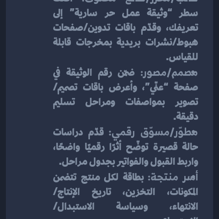
سطر “وثيقة عمل حر سارية” إلى 
تعريفك، وقدّم باقات تدوين/صفحات 
هبوط/نشرات بريدية بمخرجات قابلة 
للقياس.
مصمم/مصور:
 ضمّن رقم الوثيقة في 
صفحة “عنّي”، وأعرض باقات تصميم/
تصوير بمواصفات ومراحل تسليم 
دقيقة.
مطوّر/مسوّق رقمي:
 قدّم دراسات 
حالة قصيرة توضّح أثرًا رقميًا واضحًا، 
واربط القبول والفواتير بجدول مراحل.
أسر منتجة:
 بطاقة لكل منتج تتضمن 
المكونات، التخزين، تاريخ الإنتاج/
الانتهاء، وسياسة الاستبدال/