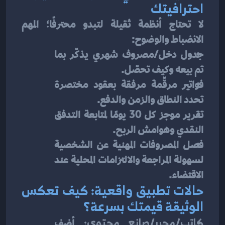
احترافيتك
لا تحتاج أنظمة ثقيلة لتبدو محترفًا؛ المهم 
الانضباط والوضوح:
جدول دخل/مصروف شهري يذكّر بما 
تم بيعه وكيف تحصّل.
فواتير مرقّمة مرفقة بعقود مختصرة 
تحدد النطاق والزمن والدفع.
تقرير موجز كل 30 يومًا لمتابعة التدفق 
النقدي وهوامش الربح.
فصل المصروفات المهنية عن الشخصية 
لسهولة المراجعة والالتزامات المحلية عند 
الاقتضاء.
حالات تطبيق واقعية: كيف تعكس 
الوثيقة قيمتك بسرعة؟
كاتب/محرر/صانع محتوى:
 أضف 