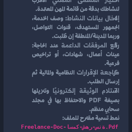
 الأقرب 
لنشاطك بدقة من قائمة المهن المعتمدة.
إدخال بيانات النشاط
: وصف الخدمة، 
الجمهور المستهدف، قنوات التواصل، 
وربما المدينة/المنطقة إن طُلبت.
رفع المرفقات الداعمة
 عند الحاجة: 
عينات أعمال، شهادات، أو تراخيص 
فرعية.
مراجعة الإقرارات
 النظامية والمالية ثم 
إرسال الطلب.
استلام الوثيقة إلكترونيًا
 وتنزيلها 
بصيغة 
PDF
 والاحتفاظ بها في مجلد 
سحابي منظم.
نمط تسمية مقترح للملف:
Freelance-Doc-اسمك-شهر-سنة.pdf