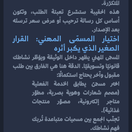
المتكرّرة.
هذه الحقيبة ستسّرع تعبئة الطلب، وتكون 
أساس كل رسالة ترحيب أو عرض سعر ترسله 
بعد الإصدار.
اختيار المسمّى المهني: القرار 
الصغير الذي يكبر أثره
المسمّى المهني يظهر داخل الوثيقة ويؤطّر نشاطك 
قانونيًا وتسويقيًا. الدقة هنا هي الفارق بين طلب 
مقبول وآخر يحتاج استكمالًا:
اختر مسمّىً يطابق الخدمة الفعلية 
(مصمم شعارات وهوية بصرية، مطوّر 
متاجر إلكترونية، مصوّر منتجات 
غذائية).
تجنّب الجمع بين مسميات متباعدة تُربك 
فهم نشاطك.