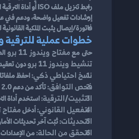
رابط تنزيل ملف ISO أو أداة الترقية المعتمدة من مايكروسوفت.
إرشادات تفعيل واضحة، ودعم فني عند
فاتورة/إيصال يثبت الملكية القانونية
خطوات عملية للترقية و
مفتاح ويندوز 11 برو
حتى مع 
 ال
تنشيط ويندوز 11 برو
 دون تعقيد
نسخ احتياطي ذكي:
 احفظ ملفاتك
فحص التوافق:
 تأكد من دعم TPM 2.0 وSecure Boot ومعالجك—غالبًا الأجهزة الحديثة متوافقة.
التثبيت/الترقية:
 استخدم أداة الترقي
التفعيل القانوني:
مفتاح تنش
 أدخل 
التحديثات:
 ثبّت آخر تحديثات الأما
التحقق من الحالة:
 من الإعدادات 