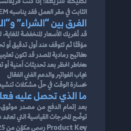
نصيحة سريعة:
الثابت في مقر العمل فقد يناسبه OEM بشرط الشراء من جهة موثوقة تضمن 
الفرق بين “الشراء” و“الم
مؤقتًا ثم تتوقف عند أول تدقيق أو تحد
مفاتيح رمادية المصدر قد تكون تعليم
مخاطر الحظر بعد تحديثات أمنية أو تغ
غياب الفواتير والدعم الفني الفعّال
خسارة الوقت في حلّ مشكلات تنشيط
ما الذي تحصل عليه فعليً
توضّح المخرجات القياسية التي تعتمد 
Product Key
 رسمي مكوّن من 25 حرفًا/رقمًا لتفعيل النسخة على جهازك.