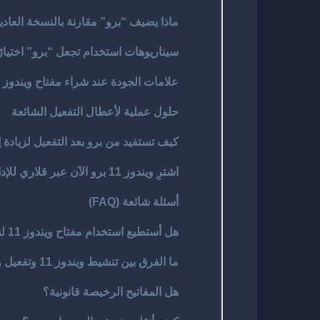
ماذا يضيف “برو” مقارنة بالنسخة العادي
سيناريوهات استخدام تجعل “برو” اختيارًا
علامات الجودة عند شراء مفتاح ويندوز 11 برو
حلول عملية لأعطال التفعيل الشائعة
كيف تستفيد من برو بعد التفعيل لزيادة إ
اشترِ ويندوز 11 برو الآن عبر قلاري للإدارة السحابية
أسئلة شائعة (FAQ)
هل أستطيع استخدام مفتاح ويندوز 11 لنسخة برو؟
ما الفرق بين تنشيط ويندوز 11 وتفعيل ويندوز 11؟
هل المفاتيح الرخيصة قانونية؟