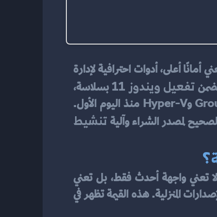
 فالأمر يتجاوز “ترقية شكلية” للنظام؛ إنها خطوة تعني أمانًا أعلى، أدوات احترافية لإدارة 
تفعيل ويندوز 11
ضمن 
 بسلاسة، 
وتفادي مفاجآت المفاتيح غير الموثوقة، والاستفادة من مزايا مثل BitLocker وGroup Policy وHyper-V منذ اليوم الأول. 
تنشيط 
حيح لمصدر الشراء وآلية 
 لا تعني واجهة أحدث فقط، بل تعني 
منظومة تشغيل متماسكة تحمي بياناتك وتزيد إنتاجيتك وتمنحك أدوات إدارة لا تتوفر في الإصدارات المنزلية. هذه القيمة تظهر في 