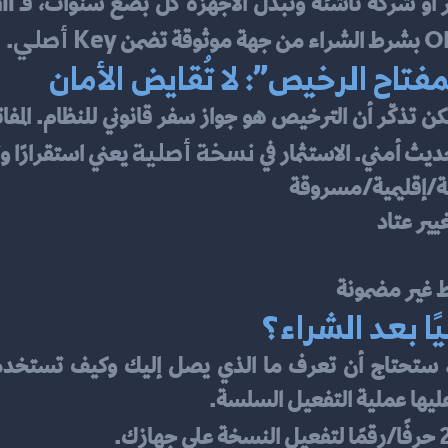
Key أصلي
.
فتاح الرخيص”: لا تُقايض الأمان
نسخة أصلية
يث أمني. الاستثمار في 
 يعني استقرارًا و
ية/إقليمية/مسروقة
يير عتاد
 غير مضمونة
ا بعد الشراء؟
عليها عملية التفعيل السلسة.