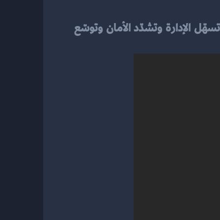
إذا كنت تتساءل عن سبب تفضيل الكثيرين لإصدار Pro، فالجواب في الميزات العملية التي تسهّل الإدارة وتشدّد الأمان وتوسّع 