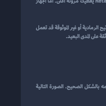
 إذا كنت فريلانسر أو شركة ناشئة وتبدّل الأجهزة كل بضع سنوات، فـ Retail يعطيك مرونة أعلى. أمّا الجهاز 
قد تُغريك الأسعار المنخفضة للغاية، لكن تذكّر أن الترخيص هو جواز سفر قانوني للنظام. المفاتيح الرمادية أو غير الموثوقة قد تعمل 
ثقة على المدى البعيد.
بعد إتمام الدفع من مصدر موثوق، ستحتاج أن تعرف ما الذي يصل إليك وكيف تستخدمه بالشكل الصحيح. الصورة التالية 