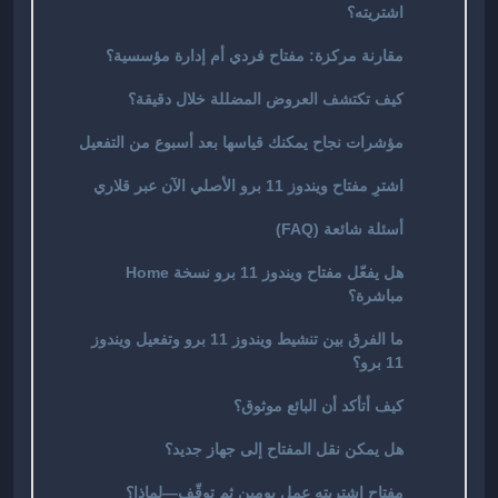
اشتريته؟
مقارنة مركزة: مفتاح فردي أم إدارة مؤسسية؟
كيف تكتشف العروض المضللة خلال دقيقة؟
مؤشرات نجاح يمكنك قياسها بعد أسبوع من التفعيل
اشترِ مفتاح ويندوز 11 برو الأصلي الآن عبر قلاري
أسئلة شائعة (FAQ)
هل يفعّل مفتاح ويندوز 11 برو نسخة Home
مباشرة؟
ما الفرق بين تنشيط ويندوز 11 برو وتفعيل ويندوز
11 برو؟
كيف أتأكد أن البائع موثوق؟
هل يمكن نقل المفتاح إلى جهاز جديد؟
مفتاح اشتريته عمل يومين ثم توقّف—لماذا؟