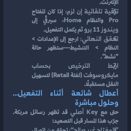
الإنترنت.
ترقية تلقائية إن لزم:
 إذا كان المفتاح 
Pro والنظام Home، سيرقّي إلى 
ويندوز 11 برو
 ثم يكمل التفعيل.
تحقق النهائي:
 ارجع إلى الإعدادات > 
النظام > التنشيط—ستظهر حالة 
“نشط”.
اربط الترخيص بحساب 
مايكروسوفت
 (لفئة Retail) لتسهيل 
النقل مستقبلًا.
أعطال شائعة أثناء التفعيل… 
وحلول مباشرة
حتى مع 
Key أصلي
 قد تظهر رسائل مربكة. 
جرّب هذا المسار قبل التصعيد:
“المفتاح غير صالح”:
 تحقق من اتصال 