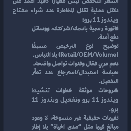
السعر المنخفض ليس معيارًا كافيًا. اعتمد على 
دلائل عملية تقلل المخاطرة عند 
شراء مفتاح 
ويندوز 11 برو
:
فاتورة رسمية باسمك/شركتك، ووسائل 
دفع آمنة.
توضيح نوع الترخيص مسبقًا 
(Retail/OEM/Volume) بلا التباس.
دعم عربي فعّال وقنوات تواصل واضحة.
سياسة استبدال/استرجاع عند تعثّر 
التفعيل.
شروحات موثقة لخطوات 
تنشيط 
ويندوز 11 برو
 و
تفعيل ويندوز 11 
برو
.
تقييمات حقيقية غير منسوخة، لا وعود 
مبالغ فيها مثل “مدى الحياة” بلا إطار 