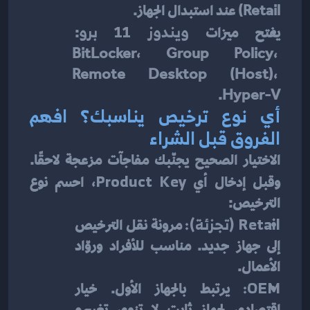
Retail) عند استبدال الجهاز.
يفتح ميزات 
ويندوز 11 برو
: 
BitLocker، Group Policy، 
Remote Desktop (Host)، 
Hyper-V.
أي نوع ترخيص يناسبك؟ افهم 
الفروق قبل الشراء
الاختيار الصحيح يجنّبك مفاجآت مزعجة لاحقًا. 
وقبل إدخال أي 
Product Key
، احسم نوع 
الترخيص:
Retail (تجزئة):
 مرونة نقل الترخيص 
إلى جهاز جديد. مناسب للأفراد وروّاد 
الأعمال.
OEM:
 يرتبط بالجهاز الأول. خيار 
اقتصادي لجهاز ثابت لا تنوي تغييره 