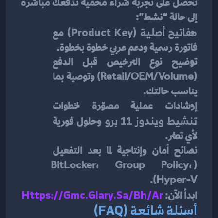
تحصل على تجربة شراء محمية تدفعك مباشرة 
إلى حالة “نشط”:
مفاتيح أصلية (Product Key)
 مع 
فاتورة رسمية ودعم عربي خطوة بخطوة.
توضيح نوع الترخيص قبل الدفع 
(Retail/OEM/Volume) وتوصية بما 
يناسب حالتك.
إرشادات عملية مصوّرة لخطوات 
تنشيط ويندوز 11 برو
 وحلول فورية 
لأي تعثر.
نصائح أمان وإنتاجية لما بعد التفعيل 
(BitLocker، Group Policy، 
Hyper-V).
ابدأ الآن: 
Https://gmc.glary.sa/bh/ar
أسئلة شائعة (FAQ)