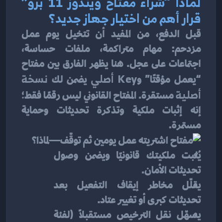
لماذا “شراء مفتاح ويندوز 11 برو” 
قرار أهم من اختيار جهاز جديد؟
قبل الدفع، من المفيد أن تتخيل يوم عمل 
مزدحم: مهام متراكمة، ملفات حساسة، 
اجتماعات على عجل. هنا يظهر الفارق بين مفتاح 
“يعمل مؤقتًا” و
Key أصلي
 يضمن لك 
نسخة 
أصلية
 مستقرة. المفتاح القانوني ليس رقمًا فقط؛ 
إنه إثبات ملكية وتذكرة تحديثات وحماية 
مستمرة.
يُثبت ملكيتك قانونيًا ويضمن وصول 
تحديثات الأمان.
يقلّل مخاطر إيقاف التفعيل بعد 
تحديثات كبرى أو تغيير عتاد.
يسهّل نقل الترخيص مستقبلًا (لفئة 