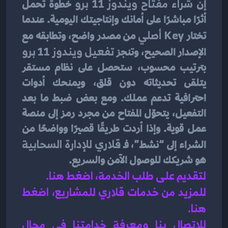
إن 
شراء مفتاح ويندوز 11 برو
 خطوة تحمل 
أثرًا مباشرًا على أمانك وإنتاجيتك اليومية. عندما 
تختار 
Key أصلي
 من مصدر واضح، وتطابقه مع 
الإصدار الصحيح، وتنجز 
تفعيل ويندوز 11 برو
بترتيب محسوب، ستحصل على نظام مستقر 
يتلقى تحديثاته دون قلق، ويمنحك أدوات 
احترافية تدعم عملك. ومع بعض ضبط ما بعد 
التفعيل، يتحوّل المفتاح من مجرد رمز إلى منصة 
عمل قوية. وإذا أردت طريقًا قصيرًا وواضحًا من 
الشراء إلى “نشط”، فـ 
قلاري للإدارة السحابية
هو شريكك للوصول الآمن والسريع.
لتقديم على طلب الخدمة، اضغط هنا.
للمزيد من خدمات قلاري للمشاريع، اضغط 
هنا.
للاتصال بنا ومعرفة خدامتنا في مجال 