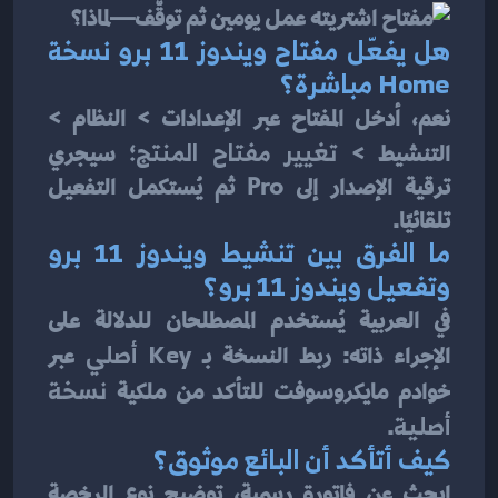
هل يفعّل 
مفتاح ويندوز 11 برو
 نسخة 
Home مباشرة؟
نعم، أدخل المفتاح عبر الإعدادات > النظام > 
التنشيط > 
تغيير مفتاح المنتج
؛ سيجري 
ترقية الإصدار إلى Pro ثم يُستكمل التفعيل 
تلقائيًا.
ما الفرق بين 
تنشيط ويندوز 11 برو
و
تفعيل ويندوز 11 برو
؟
في العربية يُستخدم المصطلحان للدلالة على 
الإجراء ذاته: ربط النسخة بـ 
Key أصلي
 عبر 
خوادم مايكروسوفت للتأكد من ملكية 
نسخة 
أصلية
.
كيف أتأكد أن البائع موثوق؟
ابحث عن فاتورة رسمية، توضيح نوع الرخصة 