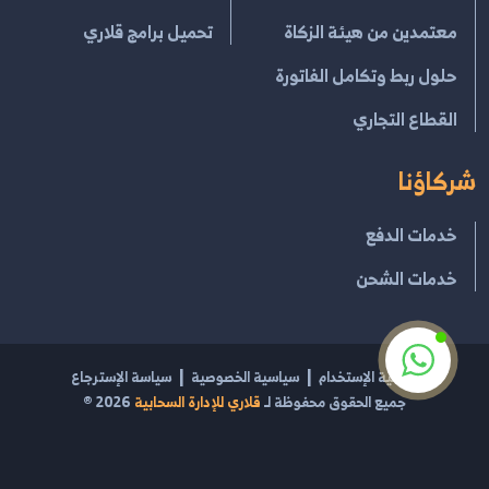
معتمدين من هيئة الزكاة
تحميل برامج قلاري
حلول ربط وتكامل الفاتورة
القطاع التجاري
شركاؤنا
خدمات الدفع
خدمات الشحن
إتفاقية الإستخدام
سياسية الخصوصية
سياسة الإسترجاع
جميع الحقوق محفوظة لـ
قلاري للإدارة السحابية
2026
®
مشغل بواسطة
قلاري الإبداع لتقنية نظم المعلومات
السجل التجاري 2054100469 | الرقم الضريبي 301270962100003