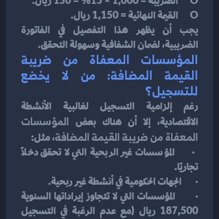
O      الضريبة = 1,000 × 15% = 150 ريال.
O      القيمة النهائية = 1,150 ريال.
يجب أن يظهر هذا التفصيل في الفاتورة 
الضريبية، لضمان الشفافية وسهولة التحقق.
المؤسسات المعفاة من ضريبة 
القيمة المضافة: من لا يخضع 
للتسجيل؟
رغم إلزامية التسجيل لغالبية الأنشطة 
الاقتصادية، إلا أن هناك بعض 
المؤسسات 
المعفاة من ضريبة القيمة المضافة
، مثل:
·       المؤسسات غير الربحية التي لا تحقق دخلاً 
تجاريًا.
·       الجهات الحكومية في أنشطة غير ربحية.
·       المؤسسات التي لا تتجاوز إيراداتها السنوية 
187,500 ريال (مع عدم الرغبة في التسجيل 