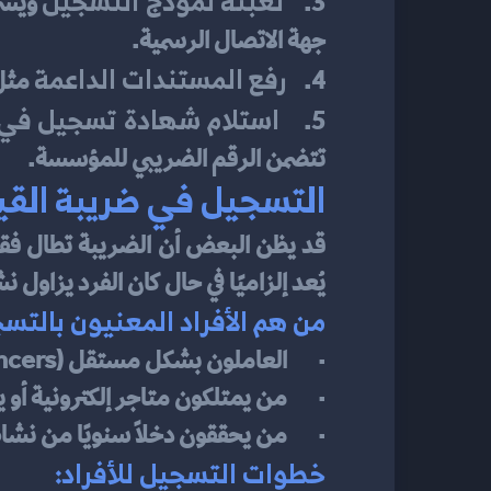
تعبئة نموذج التسجيل
3.    
جهة الاتصال الرسمية.
رفع المستندات الداعمة
4.    
 مثل
استلام شهادة تسجيل في 
5.    
تتضمن الرقم الضريبي للمؤسسة.
التسجيل في ضريبة القي
قد يظن البعض أن الضريبة تطال فقط ا
يُعد إلزاميًا في حال كان الفرد يزاول ن
من هم الأفراد المعنيون بالتس
·       العاملون بشكل مستقل (Freelancers).
·       من يمتلكون متاجر إلكترونية 
·       من يحققون دخلًا سنويًا من نشاط تجاري 
خطوات التسجيل للأفراد: