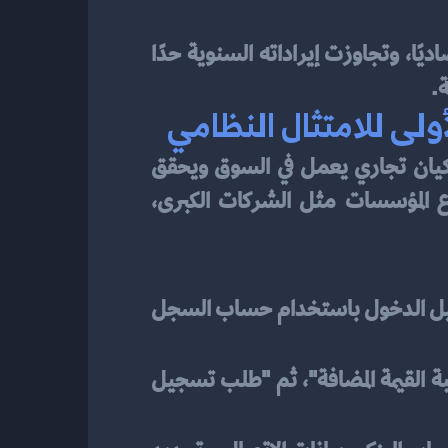
 يمارس نشاطًا اقتصاديًا، وتجاوزت إيراداته السنوية حدًا 
ة.
لى للامتثال النظامي
 يفرض نفسه بقوة على كل كيان تجاري يعمل في السوق ويحقق 
إيرادات سنوية تبلغ أو تتجاوز 375,000 ريال سعودي. وتتضمن هذه الفئة مختلف أنواع المؤسسات مثل الشركات الكبرى، 
 يتم تسجيل الدخول باستخدام حساب السجل 
 من القائمة الرئيسية، يُختار "ضريبة القيمة المضافة"، ثم "طلب تسجيل 