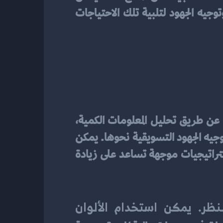
استخدام استطلاعات الرأي وتعاملات العملاء الماضية لفهم احتياجات العملاء وتوقعاتهم وتوجيه الجهود لتلبية تلك الاحتياجات 
يشير استخدام البيانات والإحصائيات إلى الدور الحاسم في تحديد الجمهور المستهدف للمنتج. عن طريق تحليل المعلومات الكمية، 
يمكن للشركات فهم تفضيلات وسلوك المستهلكين وتحديد المجموعة الهدف التي تحتاج إلى توجيه الجهود التسويقية نحوها. يمكن 
أن يشمل ذلك تحليل الديموغرافيا والاهتمامات والعادات الشرائية، مما يساعد في تصميم استراتيجيات موجهة تساعد على زيادة 
لزيادة الاهتمام بالمنتج، يُنصح بتحسين تصميمه ليكون جذابًا وملفتًا للنظر. يمكن استخدام الألوان 