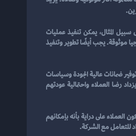
ين.
لضمان جودة المنتجات والخدمات وزيادة موثوقيتها، يمكن استخدام عدة استراتيجيات. على سبيل المثال، يمكن تنفيذ عمليات 
الاختبار والتفتيش المنتظمة، وتدريب العاملين على معايير الجودة، واستخدام تقنيات وتكنولوجيا موثوقة. يجب أيضًا تطوير وتنفيذ 
تقديم ضمانات وسياسات إرجاع المنتجات يشكل جزءًا أساسيًا في بناء ثقة العملاء. من خلال توفير ضمانات عالية الجودة وسياسات 
إرجاع سهلة ومرنة، يتمكن العملاء من الشعور بالأمان والثقة في عملية الشراء. وبالتالي، يزداد رضا العملاء واحتمالية عودتهم 
تلعب ضمانات وسياسات الإرجاع دورًا حاسمًا في بناء ثقة العملاء في عملية الشراء. فعندما يكون العملاء على دراية بأنه بإمكانهم 
اد للتعامل مع الشركة.