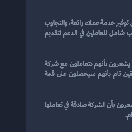
يعد تقديم دعم ما بعد البيع الفعال أمرًا حاسمًا لبناء ثقة العملاء. يمكن تحقيق ذلك من خلال توفير خدمة عملاء رائعة، والتجاوب 
السريع مع المشكلات، وتقديم حلول فعالة. يجب توفير قنوات اتصال متعددة وتوفير تدريب شامل للعاملين في الدعم لتقديم 
التعامل بصدق ونزاهة هو أحد الأساليب الفعالة لبناء ثقة العملاء في قرارات الشراء. عندما يشعرون بأنهم يتعاملون مع شركة 
صادقة ونزيهة، يصبحون أكثر استعدادًا للثقة بالمنتجات والخدمات المقدمة ويكونون على يقين تام بأنهم سيحصلون على قيمة 
يمكن أن يكون للصدق والنزاهة تأثير كبير على ثقة العملاء في عملية شراء المنتجات. عندما يشعرون بأن الشركة صادقة في تعاملها 
م.